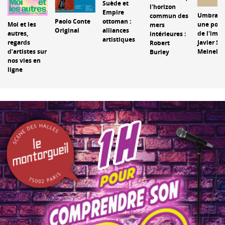
Suède et
l'horizon
Empire
Umbrales
commun des
Paolo Conte
t
ottoman :
Moi et les
une poét
mers
Original
alliances
autres,
de l'imag
intérieures :
artistiques
regards
Javier Sil
Robert
d’artistes sur
Meinel
Burley
nos vies en
ligne