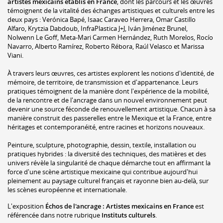
artistes mexicains établis en France
, dont les parcours et les œuvres
témoignent de la vitalité des échanges artistiques et culturels entre les
deux pays : Verónica Bapé, Isaac Caraveo Herrera, Omar Castillo
Alfaro, Krytzia Dabdoub, InfraPlastica J+J, Iván Jiménez Brunel,
Nolwenn Le Goff, Meta-Mari Carmen Hernández, Ruth Morelos, Rocío
Navarro, Alberto Ramírez, Roberto Rébora, Raúl Velasco et Marissa
Viani.
À travers leurs œuvres, ces artistes explorent les notions d'identité, de
mémoire, de territoire, de transmission et d'appartenance. Leurs
pratiques témoignent de la manière dont l'expérience de la mobilité,
de la rencontre et de l'ancrage dans un nouvel environnement peut
devenir une source féconde de renouvellement artistique. Chacun à sa
manière construit des passerelles entre le Mexique et la France, entre
héritages et contemporanéité, entre racines et horizons nouveaux.
Peinture, sculpture, photographie, dessin, textile, installation ou
pratiques hybrides : la diversité des techniques, des matières et des
univers révèle la singularité de chaque démarche tout en affirmant la
force d'une scène artistique mexicaine qui contribue aujourd'hui
pleinement au paysage culturel français et rayonne bien au-delà, sur
les scènes européenne et internationale.
L'exposition
Échos de l'ancrage : Artistes mexicains en France
est
référencée dans notre rubrique
Instituts culturels
.