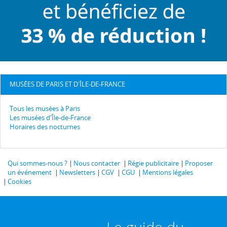
MUSÉES DE PARIS ET D'ÎLE-DE-FRANCE
Tous les musées à Paris
Les musées d'Île-de-France
Horaires des nocturnes
Qui sommes-nous ?
Nous contacter
Régie publicitaire
Proposer
un événement
Newsletters
CGV
CGU
Mentions légales
Cookies