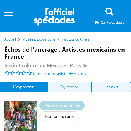
Panneau de gestion des cookies
Carte cadeau
Accueil
Musées, Expositions
Instituts culturels
Échos de l'ancrage : Artistes mexicains en
France
Institut culturel du Mexique
- Paris 3e
(donner mon avis)
Favoris
L'exposition
S'y rendre
Les avis
Musées, Expositions
Instituts culturels