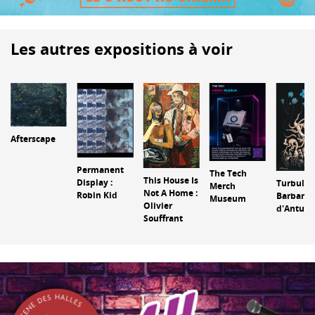
Les autres expositions à voir
Afterscape
Permanent
The Tech
This House Is
Display :
Turbulenc
Merch
Not A Home :
Robin Kid
Barbara
Museum
Olivier
d'Antuon
Souffrant