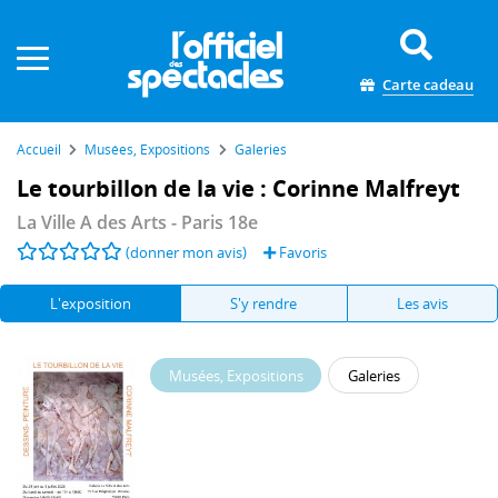
Panneau de gestion des cookies
Carte cadeau
Accueil
Musées, Expositions
Galeries
Le tourbillon de la vie : Corinne Malfreyt
La Ville A des Arts
- Paris 18e
(donner mon avis)
Favoris
L'exposition
S'y rendre
Les avis
Musées, Expositions
Galeries