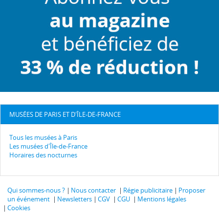
MUSÉES DE PARIS ET D'ÎLE-DE-FRANCE
Tous les musées à Paris
Les musées d'Île-de-France
Horaires des nocturnes
Qui sommes-nous ?
Nous contacter
Régie publicitaire
Proposer
un événement
Newsletters
CGV
CGU
Mentions légales
Cookies