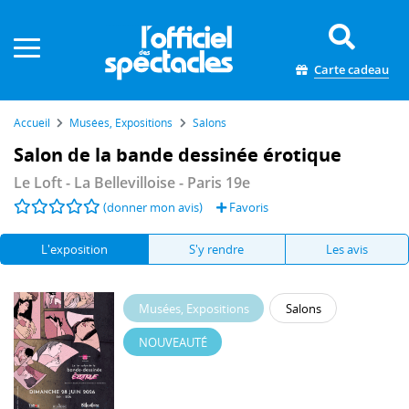
Panneau de gestion des cookies
Carte cadeau
Accueil
Musées, Expositions
Salons
Salon de la bande dessinée érotique
Le Loft - La Bellevilloise
- Paris 19e
(donner mon avis)
Favoris
L'exposition
S'y rendre
Les avis
Musées, Expositions
Salons
NOUVEAUTÉ