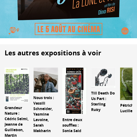
Les autres expositions à voir
Till Death Do
Nous trois :
Us Part :
Vassili
Sterling
Pétrichor
Grandeur
Schneider,
Ruby
Lucille C
Nature :
Yasmine
Cédric Selmi,
Lavoine,
Entre deux
Jeanne de
Sarah
souffles :
Guillebon,
Makharin
Sonia Said
Martin