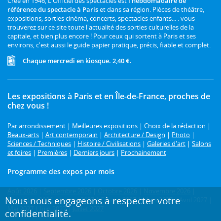
Créé en 1946, L'Officiel des spectacles est
l'hebdomadaire de
référence du spectacle à Paris
et dans sa région. Pièces de théâtre,
expositions, sorties cinéma, concerts, spectacles enfants... : vous
trouverez sur ce site toute l'actualité des sorties culturelles de la
capitale, et bien plus encore ! Pour ceux qui sortent à Paris et ses
environs, c'est aussi le guide papier pratique, précis, fiable et complet.
Chaque mercredi en kiosque. 2,40 €.
Les expositions à Paris et en Île-de-France, proches de
chez vous !
Par arrondissement
|
Meilleures expositions
|
Choix de la rédaction
|
Beaux-arts
|
Art contemporain
|
Architecture / Design
|
Photo
|
Sciences / Techniques
|
Histoire / Civilisations
|
Galeries d'art
|
Salons
et foires
|
Premières
|
Derniers jours
|
Prochainement
Programme des expos par mois
Août 2026
|
Septembre 2026
|
Octobre 2026
|
Novembre 2026
|
Nous nous engageons à respecter votre
Décembre 2026
|
Janvier 2027
|
Février 2027
|
Mars 2027
|
Avril 2027
|
Mai 2027
|
Juin 2027
|
Juillet 2027
confidentialité.