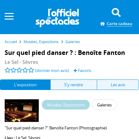
Panneau de gestion des cookies
Carte cadeau
Accueil
Musées, Expositions
Galeries
Sur quel pied danser ? : Benoîte Fanton
Le Sel
- Sèvres
(donner mon avis)
Favoris
L'exposition
S'y rendre
Les avis
Musées, Expositions
Galeries
"Sur quel pied danser ?" Benoîte Fanton (Photographie).
Lieu :
Le Sel
, Sèvres