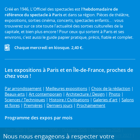
Créé en 1946, L'Officiel des spectacles est
l'hebdomadaire de
référence du spectacle à Paris
et dans sa région. Pièces de théâtre,
expositions, sorties cinéma, concerts, spectacles enfants... : vous
trouverez sur ce site toute l'actualité des sorties culturelles de la
capitale, et bien plus encore ! Pour ceux qui sortent à Paris et ses
environs, c'est aussi le guide papier pratique, précis, fiable et complet.
Chaque mercredi en kiosque. 2,40 €.
Les expositions à Paris et en Île-de-France, proches de
chez vous !
Par arrondissement
|
Meilleures expositions
|
Choix de la rédaction
|
Beaux-arts
|
Art contemporain
|
Architecture / Design
|
Photo
|
Sciences / Techniques
|
Histoire / Civilisations
|
Galeries d'art
|
Salons
et foires
|
Premières
|
Derniers jours
|
Prochainement
Programme des expos par mois
Août 2026
|
Septembre 2026
|
Octobre 2026
|
Novembre 2026
|
Nous nous engageons à respecter votre
Décembre 2026
|
Janvier 2027
|
Février 2027
|
Mars 2027
|
Avril 2027
|