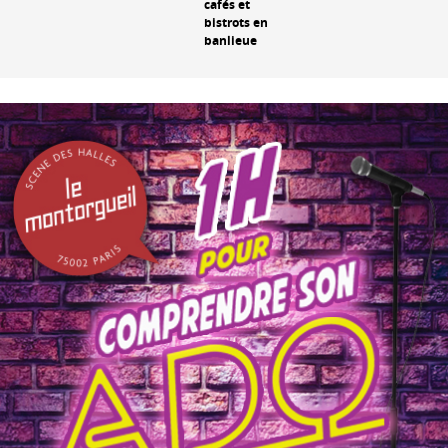
cafés et
bistrots en
banlieue