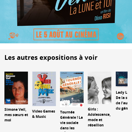
Les autres expositions à voir
Lady Libe
De la sue
de l’auda
du génie
Girls :
Simone Veil,
Video Games
Tournée
Adolescence,
mes sœurs et
& Music
Générale ! La
mode et
moi
vie sociale
rébellion
dans les