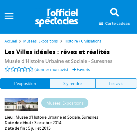
Panneau de gestion des cookies
Carte cadeau
Accueil
Musées, Expositions
Histoire / Civilisations
Les Villes idéales : rêves et réalités
Musée d'Histoire Urbaine et Sociale
- Suresnes
(donner mon avis)
Favoris
L'exposition
S'y rendre
Les avis
Musées, Expositions
Lieu :
Musée d'Histoire Urbaine et Sociale
, Suresnes
Date de début :
3 octobre 2014
Date de fin :
5 juillet 2015