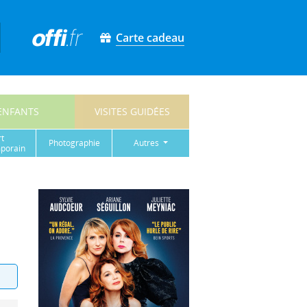
Carte cadeau
ENFANTS
VISITES GUIDÉES
rt
photographie
autres
porain