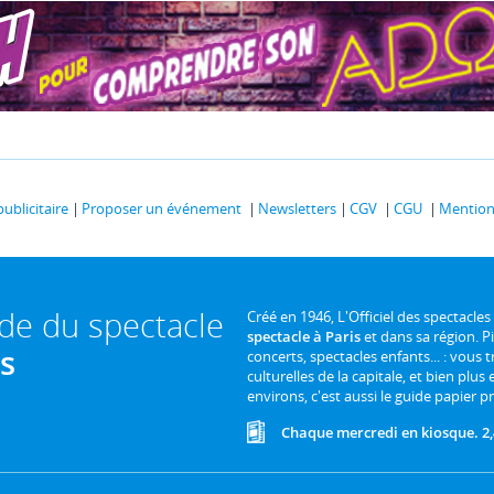
publicitaire
Proposer un événement
Newsletters
CGV
CGU
Mentions
ide du spectacle
Créé en 1946, L'Officiel des spectacles
spectacle à Paris
et dans sa région. P
is
concerts, spectacles enfants... : vous t
culturelles de la capitale, et bien plus
environs, c'est aussi le guide papier pr
Chaque mercredi en kiosque. 2,