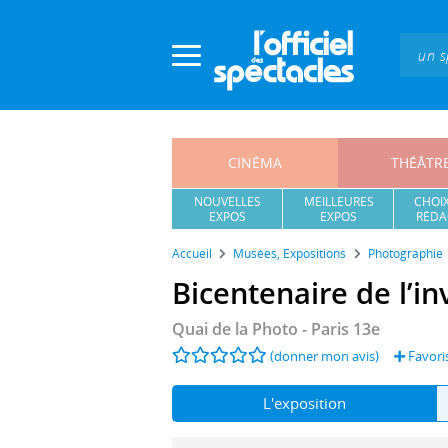
Panneau de gestion des cookies
CINÉMA
THÉÂTR
NOUVELLES
MEILLEURES
CHOIX
EXPOS
EXPOS
RÉDA
Accueil
Musées, Expositions
Photographie
Bicentenaire de l’i
Quai de la Photo
- Paris 13e
(donner mon avis)
Favoris
L'exposition