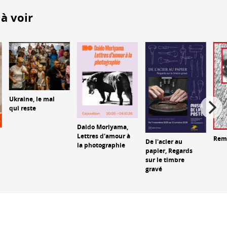
à voir
Ukraine, le mal
qui reste
Daido Moriyama,
Lettres d'amour à
Rem
De l'acier au
la photographie
papier, Regards
sur le timbre
gravé