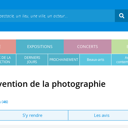
E
EXPOSITIONS
CONCERTS
 DE LA
DERNIERS
a
PROCHAINEMENT
beaux-arts
CTION
JOURS
contem
nvention de la photographie
 (
46
)
S'y rendre
Les avis