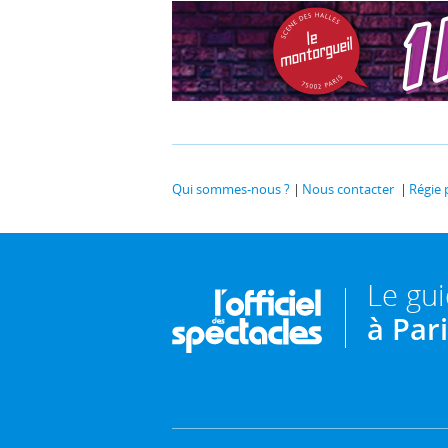
Qui sommes-nous ?
Nous contacter
Régie 
Le gu
à Par