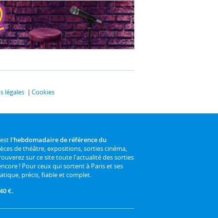
 légales
Cookies
 est
l'hebdomadaire de référence du
ièces de théâtre, expositions, sorties cinéma,
rouverez sur ce site toute l'actualité des sorties
 encore ! Pour ceux qui sortent à Paris et ses
atique, précis, fiable et complet.
40 €.