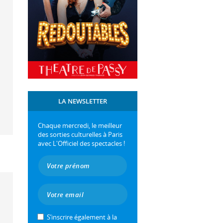
LA NEWSLETTER
Chaque mercredi, le meilleur
des sorties culturelles à Paris
avec L'Officiel des spectacles !
S’inscrire également à la