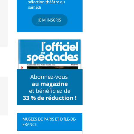
sélection théâtre
du
samedi
JE M'INSCRIS
MUSÉES DE PARIS ET D'ÎLE-DE-
FRANCE