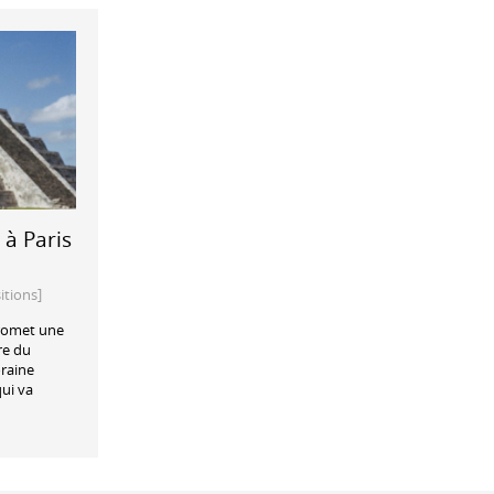
 à Paris
itions]
promet une
re du
raine
qui va