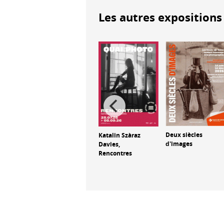
Les autres expositions 
Deux siècles
Katalin Szàraz
,
C'était Paris en
d'images
Davies,
e de
1970
Rencontres