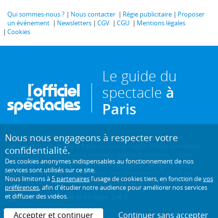
Qui sommes-nous ?
Nous contacter
Régie publicitaire
Proposer
un événement
Newsletters
CGV
CGU
Mentions légales
Cookies
Le guide du
spectacle
à
Paris
Nous nous engageons à respecter votre
Créé en 1946, L'Officiel des spectacles est
l'hebdomadaire de
référence du spectacle à Paris
et dans sa région. Pièces de théâtre,
confidentialité.
expositions, sorties cinéma, concerts, spectacles enfants... : vous
Des cookies anonymes indispensables au fonctionnement de nos
trouverez sur ce site toute l'actualité des sorties culturelles de la
services sont utilisés sur ce site.
capitale, et bien plus encore ! Pour ceux qui sortent à Paris et ses
Nous limitons à
5 partenaires
l’usage de cookies tiers, en fonction de
vos
environs, c'est aussi le guide papier pratique, précis, fiable et complet.
préférences
, afin d'étudier notre audience pour améliorer nos services
et diffuser des vidéos.
Chaque mercredi en kiosque. 2,40 €.
Accepter et continuer
Continuer sans accepter