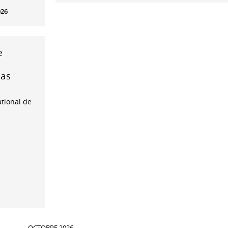
026
e
as
ational de