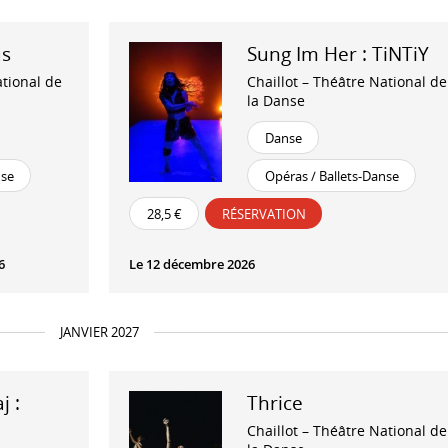
us
Sung Im Her : TiNTiY
ational de
Chaillot – Théâtre National de
la Danse
Danse
nse
Opéras / Ballets-Danse
28,5 €
RÉSERVATION
6
Le 12 décembre 2026
JANVIER 2027
j :
Thrice
Chaillot – Théâtre National de