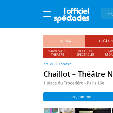
Panneau de gestion des cookies
CINÉMA
THÉÂTR
NOUVEAUTÉS
MEILLEURS
CHOIX
THÉÂTRE
SPECTACLES
RÉDA
Accueil
Théâtres
Chaillot – Théâtre 
1 place du Trocadéro - Paris 16e
Le programme