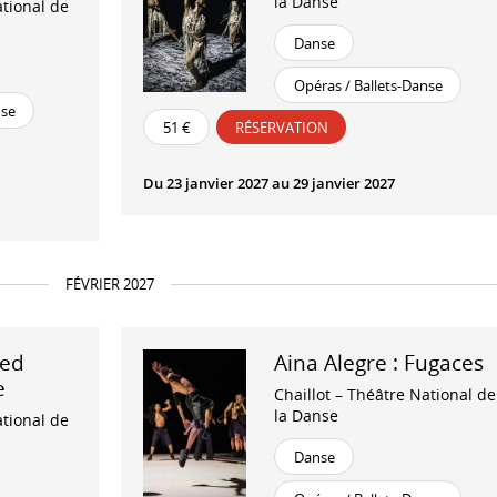
la Danse
ational de
Danse
Opéras / Ballets-Danse
nse
51 €
RÉSERVATION
Du 23 janvier 2027 au 29 janvier 2027
FÉVRIER 2027
ded
Aina Alegre : Fugaces
e
Chaillot – Théâtre National de
la Danse
ational de
Danse