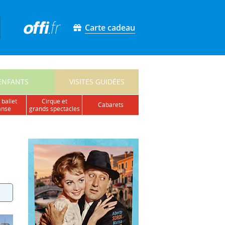
Carte cadeau
ENFANTS
VISITES GUIDÉES
 ballet
cirque et
cabarets
anse
grands spectacles