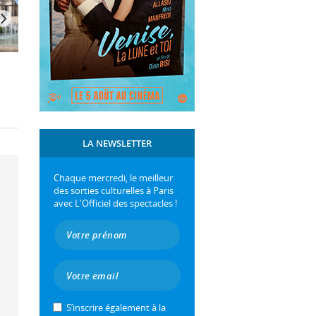
LA NEWSLETTER
Chaque mercredi, le meilleur
des sorties culturelles à Paris
avec L'Officiel des spectacles !
S’inscrire également à la