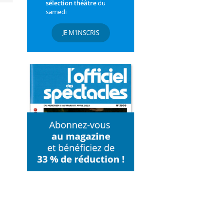
sélection théâtre
du
samedi
JE M'INSCRIS