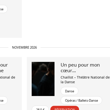
nse
NOVEMBRE 2026
jour
Un peu pour mon
ne
cœur...
ational de
Chaillot – Théâtre National de
la Danse
Danse
nse
Opéras / Ballets-Danse
28,5 €
RÉSERVATION