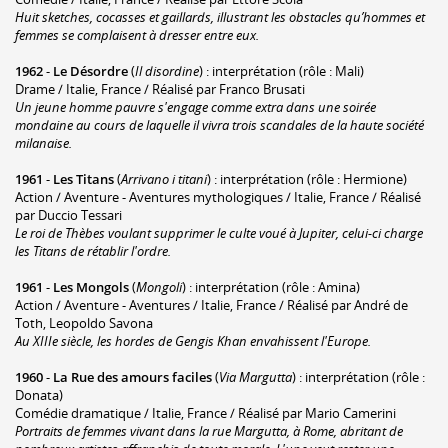
Huit sketches, cocasses et gaillards, illustrant les obstacles qu’hommes et
femmes se complaisent à dresser entre eux.
1962
-
Le Désordre
(
Il disordine
) : interprétation (rôle : Mali)
Drame / Italie, France / Réalisé par Franco Brusati
Un jeune homme pauvre s'engage comme extra dans une soirée
mondaine au cours de laquelle il vivra trois scandales de la haute société
milanaise.
1961
-
Les Titans
(
Arrivano i titani
) : interprétation (rôle : Hermione)
Action / Aventure - Aventures mythologiques / Italie, France / Réalisé
par Duccio Tessari
Le roi de Thèbes voulant supprimer le culte voué à Jupiter, celui-ci charge
les Titans de rétablir l'ordre.
1961
-
Les Mongols
(
Mongoli
) : interprétation (rôle : Amina)
Action / Aventure - Aventures / Italie, France / Réalisé par André de
Toth, Leopoldo Savona
Au XIIIe siècle, les hordes de Gengis Khan envahissent l'Europe.
1960
-
La Rue des amours faciles
(
Via Margutta
) : interprétation (rôle :
Donata)
Comédie dramatique / Italie, France / Réalisé par Mario Camerini
Portraits de femmes vivant dans la rue Margutta, à Rome, abritant de