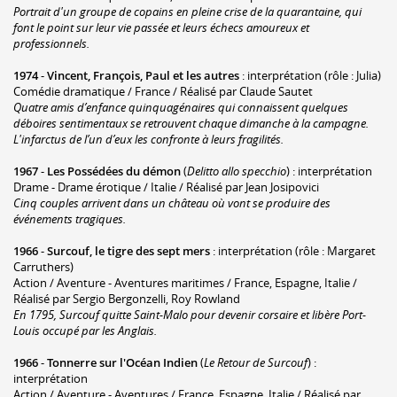
Portrait d'un groupe de copains en pleine crise de la quarantaine, qui
font le point sur leur vie passée et leurs échecs amoureux et
professionnels.
1974
-
Vincent, François, Paul et les autres
: interprétation (rôle : Julia)
Comédie dramatique / France / Réalisé par Claude Sautet
Quatre amis d’enfance quinquagénaires qui connaissent quelques
déboires sentimentaux se retrouvent chaque dimanche à la campagne.
L'infarctus de l’un d’eux les confronte à leurs fragilités.
1967
-
Les Possédées du démon
(
Delitto allo specchio
) : interprétation
Drame - Drame érotique / Italie / Réalisé par Jean Josipovici
Cinq couples arrivent dans un château où vont se produire des
événements tragiques.
1966
-
Surcouf, le tigre des sept mers
: interprétation (rôle : Margaret
Carruthers)
Action / Aventure - Aventures maritimes / France, Espagne, Italie /
Réalisé par Sergio Bergonzelli, Roy Rowland
En 1795, Surcouf quitte Saint-Malo pour devenir corsaire et libère Port-
Louis occupé par les Anglais.
1966
-
Tonnerre sur l'Océan Indien
(
Le Retour de Surcouf
) :
interprétation
Action / Aventure - Aventures / France, Espagne, Italie / Réalisé par