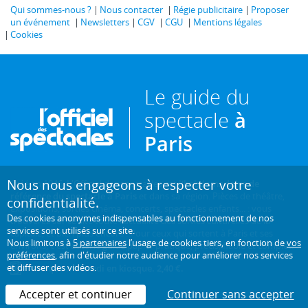
Qui sommes-nous ?
Nous contacter
Régie publicitaire
Proposer
un événement
Newsletters
CGV
CGU
Mentions légales
Cookies
Le guide du
spectacle
à
Paris
Nous nous engageons à respecter votre
Créé en 1946, L'Officiel des spectacles est
l'hebdomadaire de
référence du spectacle à Paris
et dans sa région. Pièces de théâtre,
confidentialité.
expositions, sorties cinéma, concerts, spectacles enfants... : vous
Des cookies anonymes indispensables au fonctionnement de nos
trouverez sur ce site toute l'actualité des sorties culturelles de la
services sont utilisés sur ce site.
capitale, et bien plus encore ! Pour ceux qui sortent à Paris et ses
Nous limitons à
5 partenaires
l’usage de cookies tiers, en fonction de
vos
environs, c'est aussi le guide papier pratique, précis, fiable et complet.
préférences
, afin d'étudier notre audience pour améliorer nos services
et diffuser des vidéos.
Chaque mercredi en kiosque. 2,40 €.
Accepter et continuer
Continuer sans accepter