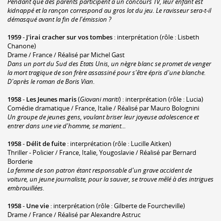
Pendant que des parents participent à un concours TV, leur enfant est
kidnappé et la rançon correspond au gros lot du jeu. Le ravisseur sera-t-il
démasqué avant la fin de l'émission ?
1959
-
J'irai cracher sur vos tombes
: interprétation (rôle : Lisbeth
Chanone)
Drame / France / Réalisé par Michel Gast
Dans un port du Sud des Etats Unis, un nègre blanc se promet de venger
la mort tragique de son frère assassiné pour s'être épris d'une blanche.
D'après le roman de Boris Vian.
1958
-
Les Jeunes maris
(
Giovani mariti
) : interprétation (rôle : Lucia)
Comédie dramatique / France, Italie / Réalisé par Mauro Bolognini
Un groupe de jeunes gens, voulant briser leur joyeuse adolescence et
entrer dans une vie d'homme, se marient...
1958
-
Délit de fuite
: interprétation (rôle : Lucille Aitken)
Thriller - Policier / France, Italie, Yougoslavie / Réalisé par Bernard
Borderie
La femme de son patron étant responsable d'un grave accident de
voiture, un jeune journaliste, pour la sauver, se trouve mêlé à des intrigues
embrouillées.
1958
-
Une vie
: interprétation (rôle : Gilberte de Fourcheville)
Drame / France / Réalisé par Alexandre Astruc