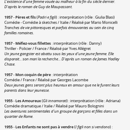
L'existence d'une femme vouée au malheur à la fin du siècle dernier.
D'après le roman de Guy de Maupassant.
1957
-
Pères et fils
(
Padri e figli
) : interprétation (rôle : Giulia Blasi)
Comédie - Comédie à sketches / Italie / Réalisé par Mario Monicelli
Tranches de vie pittoresques et parfois émouvantes au sein de cinq
familles romaines.
1957
-
Méfiez-vous fillettes
: interprétation (rôle : Danny)
Thriller - Policier / France / Réalisé par Yves Allégret
Un jeune gangster est abattu sous les yeux d'une jeune femme. Elle
disparait... son mari la recherche... D'après un roman de James Hadley
Chase.
1957
-
Mon coquin de père
: interprétation
Comédie / France / Réalisé par Georges Lacombe
Deux jeunes gens seront plus heureux en amour que ne le furent leurs
parents dans leur jeunesse.
1955
-
Les Amoureux
(
Gli innamorati
) : interprétation (rôle : Adriana)
Comédie dramatique / Italie / Réalisé par Mauro Bolognini
Les aventures sentimentales d'un groupe de garçons et filles dans un
quartier de Rome.
1955
-
Les Enfants ne sont pas à vendre
(
I figli non si vendono
) :