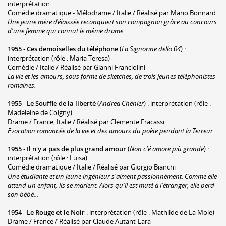
interprétation
Comédie dramatique - Mélodrame / Italie / Réalisé par Mario Bonnard
Une jeune mère délaissée reconquiert son compagnon grâce au concours
d'une femme qui connut le même drame.
1955
-
Ces demoiselles du téléphone
(
La Signorine dello 04
) :
interprétation (rôle : Maria Teresa)
Comédie / Italie / Réalisé par Gianni Franciolini
La vie et les amours, sous forme de sketches, de trois jeunes téléphonistes
romaines.
1955
-
Le Souffle de la liberté
(
Andrea Chénier
) : interprétation (rôle :
Madeleine de Coigny)
Drame / France, Italie / Réalisé par Clemente Fracassi
Evocation romancée de la vie et des amours du poète pendant la Terreur...
1955
-
Il n'y a pas de plus grand amour
(
Non c'é amore più grande
) :
interprétation (rôle : Luisa)
Comédie dramatique / Italie / Réalisé par Giorgio Bianchi
Une étudiante et un jeune ingénieur s'aiment passionnèment. Comme elle
attend un enfant, ils se marient. Alors qu'il est muté à l'étranger, elle perd
son bébé...
1954
-
Le Rouge et le Noir
: interprétation (rôle : Mathilde de La Mole)
Drame / France / Réalisé par Claude Autant-Lara