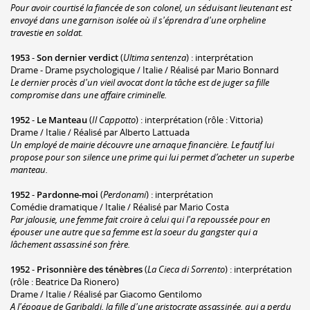
Pour avoir courtisé la fiancée de son colonel, un séduisant lieutenant est
envoyé dans une garnison isolée où il s'éprendra d'une orpheline
travestie en soldat.
1953
-
Son dernier verdict
(
Ultima sentenza
) : interprétation
Drame - Drame psychologique / Italie / Réalisé par Mario Bonnard
Le dernier procès d'un vieil avocat dont la tâche est de juger sa fille
compromise dans une affaire criminelle.
1952
-
Le Manteau
(
Il Cappotto
) : interprétation (rôle : Vittoria)
Drame / Italie / Réalisé par Alberto Lattuada
Un employé de mairie découvre une arnaque financière. Le fautif lui
propose pour son silence une prime qui lui permet d’acheter un superbe
manteau.
1952
-
Pardonne-moi
(
Perdonami
) : interprétation
Comédie dramatique / Italie / Réalisé par Mario Costa
Par jalousie, une femme fait croire à celui qui l'a repoussée pour en
épouser une autre que sa femme est la soeur du gangster qui a
lâchement assassiné son frère.
1952
-
Prisonnière des ténèbres
(
La Cieca di Sorrento
) : interprétation
(rôle : Beatrice Da Rionero)
Drame / Italie / Réalisé par Giacomo Gentilomo
A l'époque de Garibaldi, la fille d'une aristocrate assassinée, qui a perdu