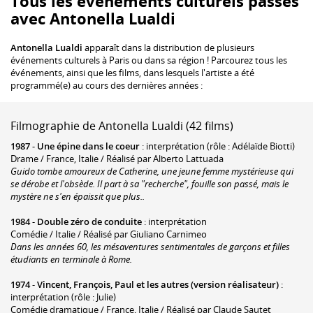
Tous les événements culturels passés
avec Antonella Lualdi
Antonella Lualdi
apparaît dans la distribution de plusieurs
événements culturels à Paris ou dans sa région ! Parcourez tous les
événements, ainsi que les films, dans lesquels l'artiste a été
programmé(e) au cours des dernières années :
Filmographie de Antonella Lualdi (42 films)
1987
-
Une épine dans le coeur
: interprétation (rôle : Adélaïde Biotti)
Drame / France, Italie / Réalisé par Alberto Lattuada
Guido tombe amoureux de Catherine, une jeune femme mystérieuse qui
se dérobe et l'obsède. Il part à sa "recherche", fouille son passé, mais le
mystère ne s'en épaissit que plus..
1984
-
Double zéro de conduite
: interprétation
Comédie / Italie / Réalisé par Giuliano Carnimeo
Dans les années 60, les mésaventures sentimentales de garçons et filles
étudiants en terminale à Rome.
1974
-
Vincent, François, Paul et les autres (version réalisateur)
:
interprétation (rôle : Julie)
Comédie dramatique / France, Italie / Réalisé par Claude Sautet