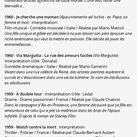
nombreux artistes affranchis de toute morale. L'une veut rester une
éternelle e...
1960
-
Je cherche une maman
(
Appuntamento ad Ischia - ex. Papa, sa
femme et moi
) : interprétation
Film musical - Comédie musicale / Italie / Réalisé par Mario Mattoli
Une fille unique et gâtée est décidée à ne pas laisser son père épouser une
riche américaine qui veut la mettre en pension. Elle décide de jouer les
entremetteuses...
1960
-
Via Margutta - La rue des amours faciles
(
Via Margutta
) :
interprétation (rôle : Donata)
Comédie dramatique / Italie / Réalisé par Mario Camerini
Vivant dans une rue célèbre de Rome, des artistes peintres espèrent le
succès et s'étourdissent dans une vie de bohème. Ils vont de désillusions
en désillusions.
1959
-
À double tour
: interprétation (rôle : Leda)
Drame - Drame passionnel / France / Réalisé par Claude Chabrol
Dans la campagne d'Aix-en-Provence, une femme découvre que sa fille est
amoureuse de celui qui a jeté sa maîtresse dans les bras de l'époux
infidèle. D'après le roman de Stanley Ellin.
1959
-
Match contre la mort
: interprétation
Thriller - Policier / France / Réalisé par Claude-Bernard Aubert