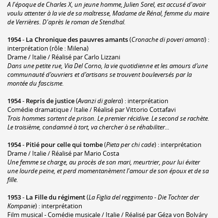
A l'époque de Charles X, un jeune homme, Julien Sorel, est accusé d'avoir
voulu attenter à la vie de sa maîtresse, Madame de Rénal, femme du maire
de Verrières. D'après le roman de Stendhal.
1954
-
La Chronique des pauvres amants
(
Cronache di poveri amanti
) :
interprétation (rôle : Milena)
Drame / Italie / Réalisé par Carlo Lizzani
Dans une petite rue, Via Del Corno, la vie quotidienne et les amours d’une
communauté d’ouvriers et d’artisans se trouvent bouleversés par la
montée du fascisme.
1954
-
Repris de justice
(
Avanzi di galera
) : interprétation
Comédie dramatique / Italie / Réalisé par Vittorio Cottafavi
Trois hommes sortent de prison. Le premier récidive. Le second se rachète.
Le troisième, condamné à tort, va chercher à se réhabiliter...
1954
-
Pitié pour celle qui tombe
(
Pieta per chi cade
) : interprétation
Drame / Italie / Réalisé par Mario Costa
Une femme se charge, au procès de son mari, meurtrier, pour lui éviter
une lourde peine, et perd momentanèment l'amour de son époux et de sa
fille.
1953
-
La Fille du régiment
(
La Figlia del reggimento - Die Tochter der
Kompanie
) : interprétation
Film musical - Comédie musicale / Italie / Réalisé par Géza von Bolváry