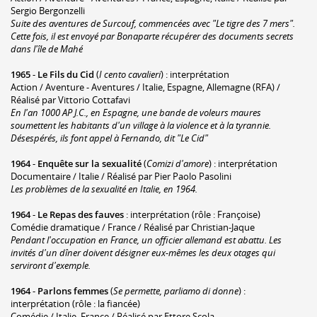
Sergio Bergonzelli
Suite des aventures de Surcouf, commencées avec "Le tigre des 7 mers".
Cette fois, il est envoyé par Bonaparte récupérer des documents secrets
dans l'île de Mahé
1965
-
Le Fils du Cid
(
I cento cavalieri
) : interprétation
Action / Aventure - Aventures / Italie, Espagne, Allemagne (RFA) /
Réalisé par Vittorio Cottafavi
En l'an 1000 AP J.C., en Espagne, une bande de voleurs maures
soumettent les habitants d'un village à la violence et à la tyrannie.
Désespérés, ils font appel à Fernando, dit "Le Cid"
1964
-
Enquête sur la sexualité
(
Comizi d'amore
) : interprétation
Documentaire / Italie / Réalisé par Pier Paolo Pasolini
Les problèmes de la sexualité en Italie, en 1964.
1964
-
Le Repas des fauves
: interprétation (rôle : Françoise)
Comédie dramatique / France / Réalisé par Christian-Jaque
Pendant l'occupation en France, un officier allemand est abattu. Les
invités d'un dîner doivent désigner eux-mêmes les deux otages qui
serviront d'exemple.
1964
-
Parlons femmes
(
Se permette, parliamo di donne
) :
interprétation (rôle : la fiancée)
Comédie / Italie, France / Réalisé par Ettore Scola