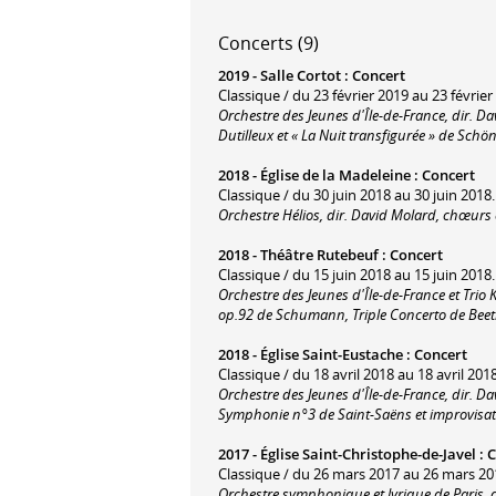
Concerts (9)
2019 -
Salle Cortot
:
Concert
Classique / du 23 février 2019 au 23 février
Orchestre des Jeunes d'Île-de-France, dir. D
Dutilleux et « La Nuit transfigurée » de Schö
2018 -
Église de la Madeleine
:
Concert
Classique / du 30 juin 2018 au 30 juin 2018.
Orchestre Hélios, dir. David Molard, chœurs 
2018 -
Théâtre Rutebeuf
:
Concert
Classique / du 15 juin 2018 au 15 juin 2018.
Orchestre des Jeunes d'Île-de-France et Trio
op.92 de Schumann, Triple Concerto de Beeth
2018 -
Église Saint-Eustache
:
Concert
Classique / du 18 avril 2018 au 18 avril 2018
Orchestre des Jeunes d'Île-de-France, dir. 
Symphonie n°3 de Saint-Saëns et improvisat
2017 -
Église Saint-Christophe-de-Javel
:
C
Classique / du 26 mars 2017 au 26 mars 20
Orchestre symphonique et lyrique de Paris, 