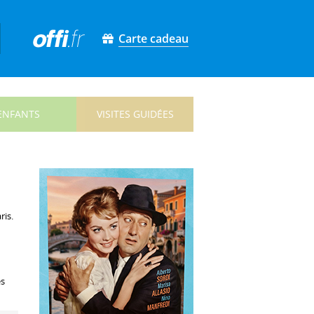
Carte cadeau
ENFANTS
VISITES GUIDÉES
ris.
es