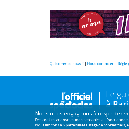
Qui sommes-nous ?
Nous contacter
Régie 
Le gu
à Par
Nous nous engageons à respecter vot
Des cookies anonymes indispensables au fonctionnement 
Nous limitons à
5 partenaires
l’usage de cookies tiers, 