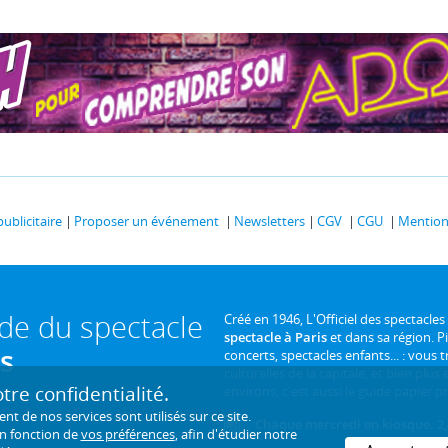
publicitaire
Proposer un événement
Newsletters
CGV
CGU
Mentions
ide du spectacle
Créé en 1946, L'Officiel des spectacles
spectacle à Paris
et dans sa région. P
is
concerts, spectacles enfants... : vous t
culturelles de la capitale, et bien plus
re confidentialité.
environs, c'est aussi le guide papier pr
de nos services sont utilisés sur ce site.
Chaque mercredi en kiosque. 2,
en fonction de
vos préférences
, afin d'étudier notre