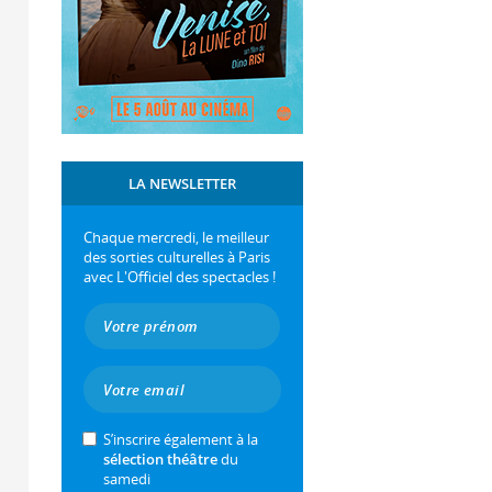
LA NEWSLETTER
Chaque mercredi, le meilleur
des sorties culturelles à Paris
avec L'Officiel des spectacles !
S’inscrire également à la
sélection théâtre
du
samedi