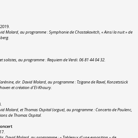
 2019.
avid Molard, au programme : Symphonie de Chostakovitch, « Ainsi la nuit » de
nberg.
et solistes, au programme : Requiem de Verdi. 06 81 44 04 32.
 Karénine, dir. David Molard, au programme : Tzigane de Ravel, Konzetstück
oven et création d'El-Khoury.
.
David Molard, et Thomas Ospital (orgue), au programme : Concerto de Poulenc,
ions de Thomas Ospital.
oncert
17.
dir. David Molard, au programme : « Tableaux d'une exposition » de