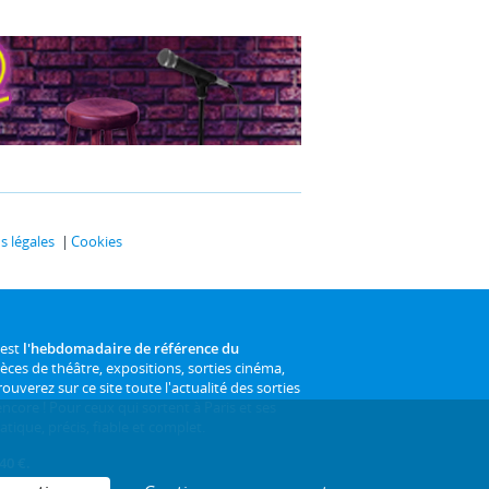
 légales
Cookies
 est
l'hebdomadaire de référence du
ièces de théâtre, expositions, sorties cinéma,
rouverez sur ce site toute l'actualité des sorties
 encore ! Pour ceux qui sortent à Paris et ses
atique, précis, fiable et complet.
40 €.