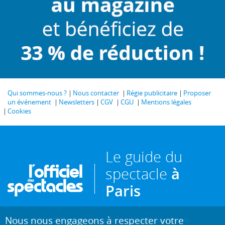
Qui sommes-nous ?
Nous contacter
Régie publicitaire
Proposer
un événement
Newsletters
CGV
CGU
Mentions légales
Cookies
Le guide du
spectacle
à
Paris
Nous nous engageons à respecter votre
Créé en 1946, L'Officiel des spectacles est
l'hebdomadaire de