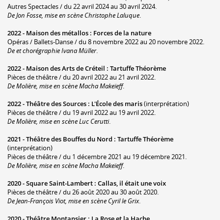
Autres Spectacles / du 22 avril 2024 au 30 avril 2024.
De Jon Fosse, mise en scène Christophe Laluque
.
2022 -
Maison des métallos
:
Forces de la nature
Opéras / Ballets-Danse / du 8 novembre 2022 au 20 novembre 2022.
De et chorégraphie Ivana Müller
.
2022 -
Maison des Arts de Créteil
:
Tartuffe Théorème
Pièces de théâtre / du 20 avril 2022 au 21 avril 2022.
De Molière, mise en scène Macha Makeïeff
.
2022 -
Théâtre des Sources
:
L'École des maris
(interprétation)
Pièces de théâtre / du 19 avril 2022 au 19 avril 2022.
De Molière, mise en scène Luc Cerutti
.
2021 -
Théâtre des Bouffes du Nord
:
Tartuffe Théorème
(interprétation)
Pièces de théâtre / du 1 décembre 2021 au 19 décembre 2021.
De Molière, mise en scène Macha Makeïeff
.
2020 -
Square Saint-Lambert
:
Callas, il était une voix
Pièces de théâtre / du 26 août 2020 au 30 août 2020.
De Jean-François Viot, mise en scène Cyril le Grix
.
2020 -
Théâtre Montansier
:
La Rose et la Hache