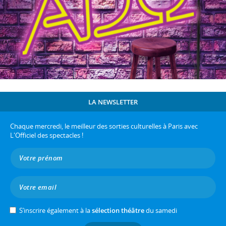
LA NEWSLETTER
Chaque mercredi, le meilleur des sorties culturelles à Paris avec
L'Officiel des spectacles !
S’inscrire également à la
sélection théâtre
du samedi