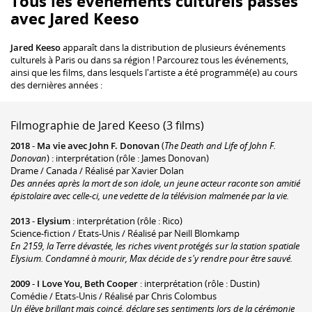
Tous les événements culturels passés
avec Jared Keeso
Jared Keeso
apparaît dans la distribution de plusieurs événements
culturels à Paris ou dans sa région ! Parcourez tous les événements,
ainsi que les films, dans lesquels l'artiste a été programmé(e) au cours
des dernières années :
Filmographie de Jared Keeso (3 films)
2018
-
Ma vie avec John F. Donovan
(
The Death and Life of John F.
Donovan
) : interprétation (rôle : James Donovan)
Drame / Canada / Réalisé par Xavier Dolan
Des années après la mort de son idole, un jeune acteur raconte son amitié
épistolaire avec celle-ci, une vedette de la télévision malmenée par la vie.
2013
-
Elysium
: interprétation (rôle : Rico)
Science-fiction / Etats-Unis / Réalisé par Neill Blomkamp
En 2159, la Terre dévastée, les riches vivent protégés sur la station spatiale
Elysium. Condamné à mourir, Max décide de s'y rendre pour être sauvé.
2009
-
I Love You, Beth Cooper
: interprétation (rôle : Dustin)
Comédie / Etats-Unis / Réalisé par Chris Colombus
Un élève brillant mais coincé, déclare ses sentiments lors de la cérémonie