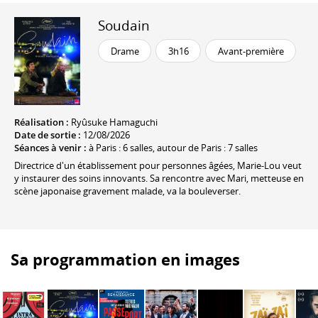
Soudain
Drame
3h16
Avant-première
Réalisation :
Ryûsuke Hamaguchi
Date de sortie :
12/08/2026
Séances à venir :
à Paris : 6 salles, autour de Paris : 7 salles
Directrice d'un établissement pour personnes âgées, Marie-Lou veut
y instaurer des soins innovants. Sa rencontre avec Mari, metteuse en
scène japonaise gravement malade, va la bouleverser.
Sa programmation en images