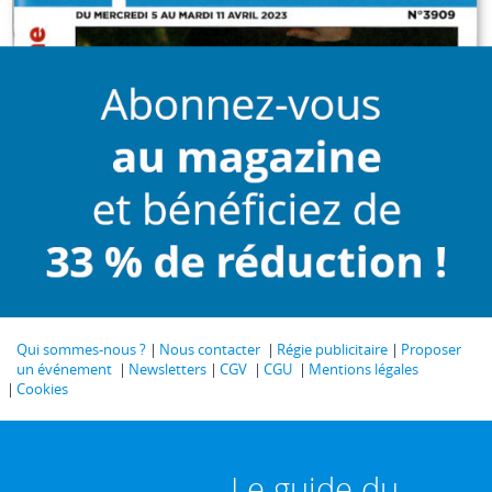
Qui sommes-nous ?
Nous contacter
Régie publicitaire
Proposer
un événement
Newsletters
CGV
CGU
Mentions légales
Cookies
Le guide du