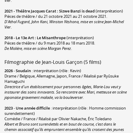
Vier
.
2021 -
Théâtre Jacques Carat
:
Sizwe Banzi is dead
(interprétation)
Pièces de théâtre / du 21 octobre 2021 au 21 octobre 2021.
D'Athol Fugard, John Kani, Winston Ntshona, mise en scène Jean-Michel
Vier
.
2018 -
Le 13e Art
:
Le Misanthrope
(interprétation)
Pièces de théâtre / du 9 mars 2018 au 18 mars 2018.
De Molière, mise en scène Morgan Perez
.
Filmographie de Jean-Louis Garçon (5 films)
2026
-
Soudain
: interprétation (rôle : Kevin)
Drame / Belgique, Allemagne, Japon, France / Réalisé par Ryûsuke
Hamaguchi
Directrice d'un établissement pour personnes âgées, Marie-Lou veut y
instaurer des soins innovants. Sa rencontre avec Mari, metteuse en scène
japonaise gravement malade, va la bouleverser.
2023
-
Une année difficile
: interprétation (rôle : Homme commission
surendettement)
Comédie / France / Réalisé par Olivier Nakache, Éric Toledano
Albert et Bruno sont surendettés et en bout de course, c’est dans le
chemin associatif qu’ils empruntent ensemble qu’ils croisent des jeunes