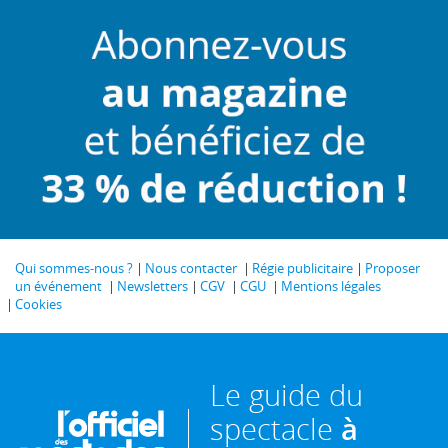
Qui sommes-nous ?
Nous contacter
Régie publicitaire
Proposer
un événement
Newsletters
CGV
CGU
Mentions légales
Cookies
Le guide du
spectacle
à