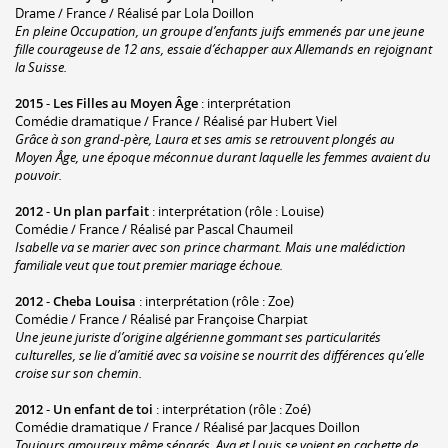
Drame / France / Réalisé par Lola Doillon
En pleine Occupation, un groupe d’enfants juifs emmenés par une jeune
fille courageuse de 12 ans, essaie d’échapper aux Allemands en rejoignant
la Suisse.
2015
-
Les Filles au Moyen Âge
: interprétation
Comédie dramatique / France / Réalisé par Hubert Viel
Grâce à son grand-père, Laura et ses amis se retrouvent plongés au
Moyen Âge, une époque méconnue durant laquelle les femmes avaient du
pouvoir.
2012
-
Un plan parfait
: interprétation (rôle : Louise)
Comédie / France / Réalisé par Pascal Chaumeil
Isabelle va se marier avec son prince charmant. Mais une malédiction
familiale veut que tout premier mariage échoue.
2012
-
Cheba Louisa
: interprétation (rôle : Zoe)
Comédie / France / Réalisé par Françoise Charpiat
Une jeune juriste d’origine algérienne gommant ses particularités
culturelles, se lie d’amitié avec sa voisine se nourrit des différences qu’elle
croise sur son chemin.
2012
-
Un enfant de toi
: interprétation (rôle : Zoé)
Comédie dramatique / France / Réalisé par Jacques Doillon
Toujours amoureux même séparés, Aya et Louis se voient en cachette de