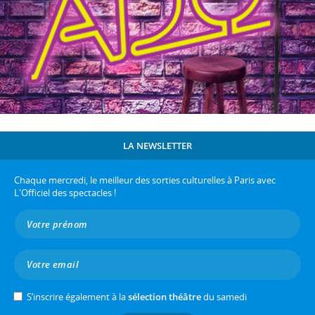
LA NEWSLETTER
Chaque mercredi, le meilleur des sorties culturelles à Paris avec
L'Officiel des spectacles !
S’inscrire également à la
sélection théâtre
du samedi