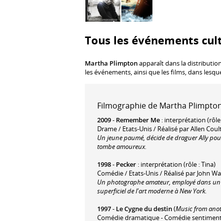
Tous les événements cul
Martha Plimpton
apparaît dans la distributio
les événements, ainsi que les films, dans lesqu
Filmographie de Martha Plimpton 
2009
-
Remember Me
: interprétation (rôle
Drame / Etats-Unis / Réalisé par Allen Coul
Un jeune paumé, décide de draguer Ally pour s
tombe amoureux.
1998
-
Pecker
: interprétation (rôle : Tina)
Comédie / Etats-Unis / Réalisé par John Wa
Un photographe amateur, employé dans un fa
superficiel de l'art moderne à New York.
1997
-
Le Cygne du destin
(
Music from ano
Comédie dramatique - Comédie sentimentale