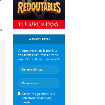
us
LA NEWSLETTER
Chaque mercredi, le meilleur
des sorties culturelles à Paris
avec L'Officiel des spectacles !
S’inscrire également à la
sélection théâtre
du
samedi