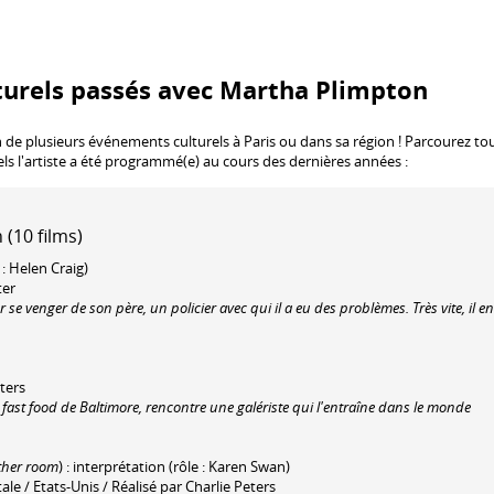
turels passés avec Martha Plimpton
n de plusieurs événements culturels à Paris ou dans sa région ! Parcourez to
els l'artiste a été programmé(e) au cours des dernières années :
(10 films)
 : Helen Craig)
ter
e venger de son père, un policier avec qui il a eu des problèmes. Très vite, il en
ters
st food de Baltimore, rencontre une galériste qui l'entraîne dans le monde
ther room
) : interprétation (rôle : Karen Swan)
 / Etats-Unis / Réalisé par Charlie Peters