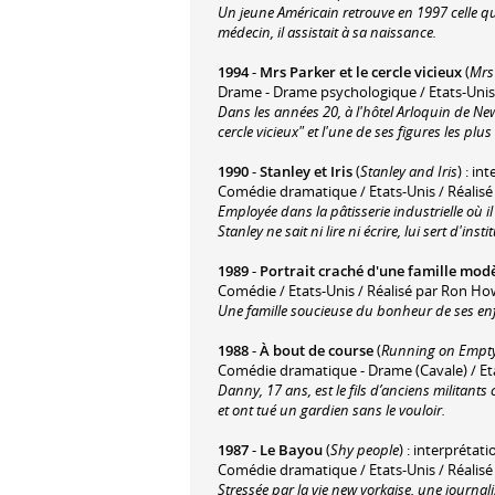
Un jeune Américain retrouve en 1997 celle qu'
médecin, il assistait à sa naissance.
1994
-
Mrs Parker et le cercle vicieux
(
Mrs 
Drame - Drame psychologique / Etats-Unis 
Dans les années 20, à l'hôtel Arloquin de Ne
cercle vicieux" et l'une de ses figures les plu
1990
-
Stanley et Iris
(
Stanley and Iris
) : in
Comédie dramatique / Etats-Unis / Réalisé 
Employée dans la pâtisserie industrielle où i
Stanley ne sait ni lire ni écrire, lui sert d'inst
1989
-
Portrait craché d'une famille mod
Comédie / Etats-Unis / Réalisé par Ron H
Une famille soucieuse du bonheur de ses enf
1988
-
À bout de course
(
Running on Empt
Comédie dramatique - Drame (Cavale) / Eta
Danny, 17 ans, est le fils d’anciens militant
et ont tué un gardien sans le vouloir.
1987
-
Le Bayou
(
Shy people
) : interprétati
Comédie dramatique / Etats-Unis / Réalis
Stressée par la vie new yorkaise, une journal