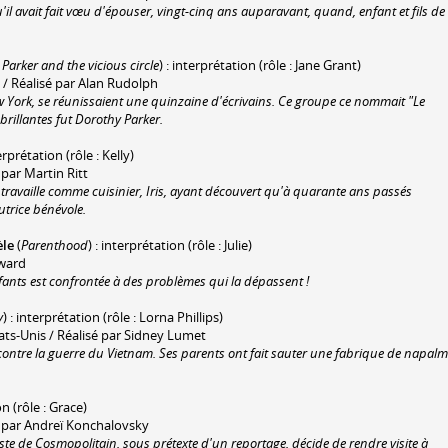
il avait fait vœu d'épouser, vingt-cinq ans auparavant, quand, enfant et fils de
Parker and the vicious circle
) : interprétation (rôle : Jane Grant)
/ Réalisé par Alan Rudolph
w York, se réunissaient une quinzaine d'écrivains. Ce groupe ce nommait "Le
s brillantes fut Dorothy Parker.
terprétation (rôle : Kelly)
par Martin Ritt
l travaille comme cuisinier, Iris, ayant découvert qu'à quarante ans passés
itutrice bénévole.
èle
(
Parenthood
) : interprétation (rôle : Julie)
oward
ants est confrontée à des problèmes qui la dépassent !
y
) : interprétation (rôle : Lorna Phillips)
ts-Unis / Réalisé par Sidney Lumet
s contre la guerre du Vietnam. Ses parents ont fait sauter une fabrique de napalm
on (rôle : Grace)
é par Andreï Konchalovsky
iste de Cosmopolitain, sous prétexte d'un reportage, décide de rendre visite à