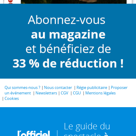
Qui sommes-nous ?
Nous contacter
Régie publicitaire
Proposer
un événement
Newsletters
CGV
CGU
Mentions légales
Cookies
Le guide du