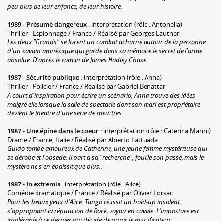
peu plus de leur enfance, de leur histoire.
1989
-
Présumé dangereux
: interprétation (rôle : Antonella)
Thriller - Espionnage / France / Réalisé par Georges Lautner
Les deux "Grands" se livrent un combat acharné autour de la personne
d'un savant amnésique qui garde dans sa mémoire le secret de l'arme
absolue. D'après le roman de James Hadley Chase.
1987
-
Sécurité publique
: interprétation (rôle : Anna)
Thriller - Policier / France / Réalisé par Gabriel Benattar
A court d'inspiration pour écrire un scénario, Anna trouve des idées
malgré elle lorsque la salle de spectacle dont son mari est propriétaire
devient le théatre d'une série de meurtres.
1987
-
Une épine dans le coeur
: interprétation (rôle : Caterina Marini)
Drame / France, Italie / Réalisé par Alberto Lattuada
Guido tombe amoureux de Catherine, une jeune femme mystérieuse qui
se dérobe et l'obsède. Il part à sa "recherche", fouille son passé, mais le
mystère ne s'en épaissit que plus..
1987
-
In extremis
: interprétation (rôle : Alice)
Comédie dramatique / France / Réalisé par Olivier Lorsac
Pour les beaux yeux d'Alice, Tango réussit un hold-up insolent,
s'appropriant la réputation de Rock, voyou en cavale. L'imposture est
intolérable à ce dernier qui décide de punir le mystificateur.