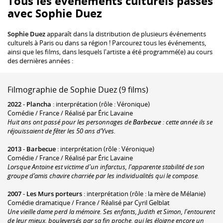
Tous les événements culturels passés
avec Sophie Duez
Sophie Duez
apparaît dans la distribution de plusieurs événements
culturels à Paris ou dans sa région ! Parcourez tous les événements,
ainsi que les films, dans lesquels l'artiste a été programmé(e) au cours
des dernières années :
Filmographie de Sophie Duez (9 films)
2022
-
Plancha
: interprétation (rôle : Véronique)
Comédie / France / Réalisé par Éric Lavaine
Huit ans ont passé pour les personnages de
Barbecue
: cette année ils se
réjouissaient de fêter les 50 ans d’Yves.
2013
-
Barbecue
: interprétation (rôle : Véronique)
Comédie / France / Réalisé par Éric Lavaine
Lorsque Antoine est victime d'un infarctus, l'apparente stabilité de son
groupe d’amis chavire charriée par les individualités qui le compose.
2007
-
Les Murs porteurs
: interprétation (rôle : la mère de Mélanie)
Comédie dramatique / France / Réalisé par Cyril Gelblat
Une vieille dame perd la mémoire. Ses enfants, Judith et Simon, l'entourent
de leur mieux, bouleversés par sa fin proche, qui les éloigne encore un