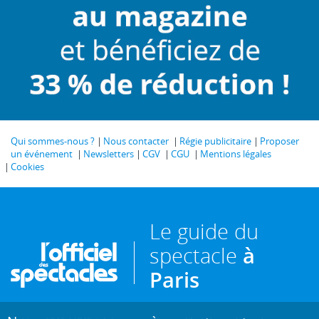
Qui sommes-nous ?
Nous contacter
Régie publicitaire
Proposer
un événement
Newsletters
CGV
CGU
Mentions légales
Cookies
Le guide du
spectacle
à
Paris