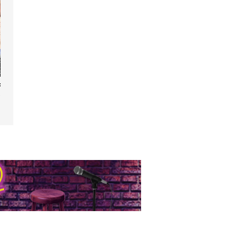
Fourberies de
in