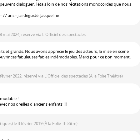
peuvent dialoguer. J'étais loin de nos récitations monocordes que nous
- 77 ans - j'ai dégusté. Jacqueline
 8 mai 2024, réservé via L'Officiel des spectacles
s et grands. Nous avons apprécié le jeu des acteurs, la mise en scène
ouvrir ces fabuleuses fables indémodables. Merci pour ce bon moment.
 février 2022, réservé via L'Officiel des spectacles
(À la Folie Théâtre)
démodable !
vec nos oreilles d'anciens enfants !!!!
itiques)
le 3 février 2019
(À la Folie Théâtre)