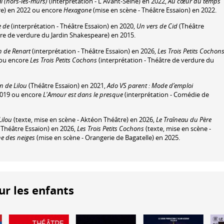
al (hors-les-murs)
(interprétation - L'Avant-Seine) en 2022,
Au cœur du temps
e) en 2022 ou encore
Hexagone
(mise en scène - Théâtre Essaïon) en 2022.
e de
(interprétation - Théâtre Essaïon) en 2020,
Un vers de Cid
(Théâtre
re de verdure du Jardin Shakespeare) en 2015.
 de Renart
(interprétation - Théâtre Essaïon) en 2026,
Les Trois Petits Cochon
6 ou encore
Les Trois Petits Cochons
(interprétation - Théâtre de verdure du
in de Lilou
(Théâtre Essaïon) en 2021,
Ado VS parent : Mode d’emploi
 2019 ou encore
L'Amour est dans le presque
(interprétation - Comédie de
Lilou
(texte, mise en scène - Aktéon Théâtre) en 2026,
Le Traîneau du Père
- Théâtre Essaïon) en 2026,
Les Trois Petits Cochons
(texte, mise en scène -
ne des neiges
(mise en scène - Orangerie de Bagatelle) en 2025.
ur les enfants