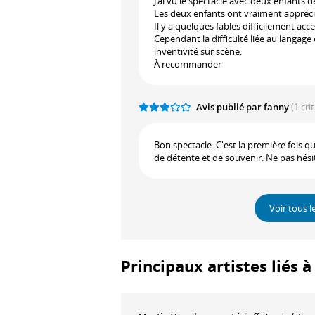
J’ai vu le spectacle avec deux enfants d
Les deux enfants ont vraiment apprécié
Il y a quelques fables difficilement ac
Cependant la difficulté liée au langage
inventivité sur scène.
À recommander
Avis publié par fanny
(1 cri
Bon spectacle. C'est la première fois q
de détente et de souvenir. Ne pas hésite
Voir tous l
Principaux artistes liés 