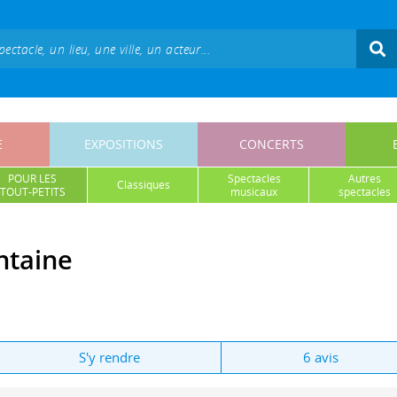
E
EXPOSITIONS
CONCERTS
POUR LES
spectacles
autres
classiques
TOUT-PETITS
musicaux
spectacles
ntaine
S'y rendre
6 avis