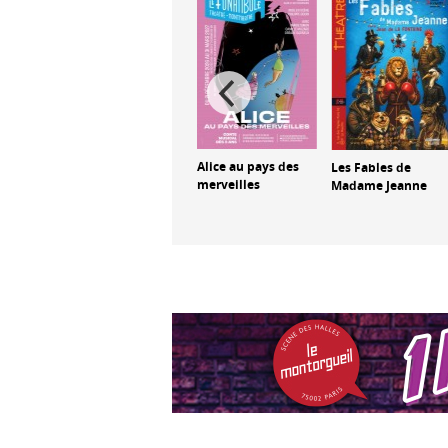
la Bête
Alice au pays des
Les Fables de
Alice au pays des
merveilles
Madame Jeanne
merveilles