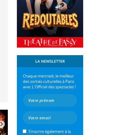
LA NEWSLETTER
Chaque mercredi, le meilleur
des sorties culturelles à Paris
avec L'Officiel des spectacles !
S’inscrire également à la