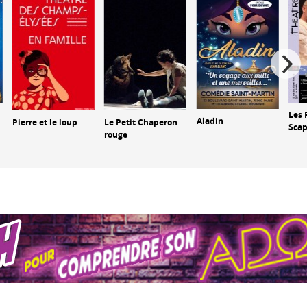
Les 
Aladin
Pierre et le loup
Le Petit Chaperon
Scap
rouge