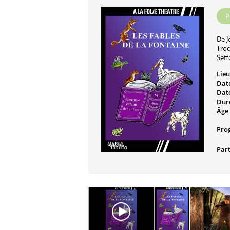
P
De
J
Tro
Sef
Lieu
Date
Date
Dur
Âge 
Pro
Part