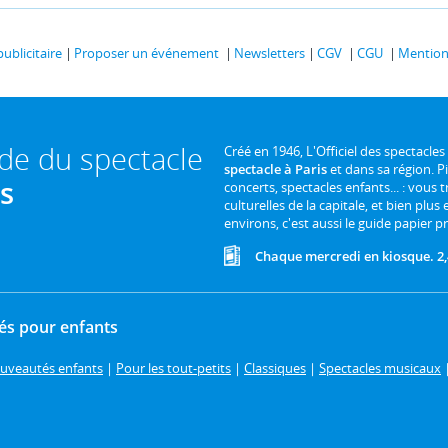
publicitaire
Proposer un événement
Newsletters
CGV
CGU
Mentions
ide du spectacle
Créé en 1946, L'Officiel des spectacles
spectacle à Paris
et dans sa région. P
is
concerts, spectacles enfants... : vous t
culturelles de la capitale, et bien plus
environs, c'est aussi le guide papier pr
Chaque mercredi en kiosque. 2,
és pour enfants
uveautés enfants
|
Pour les tout-petits
|
Classiques
|
Spectacles musicaux