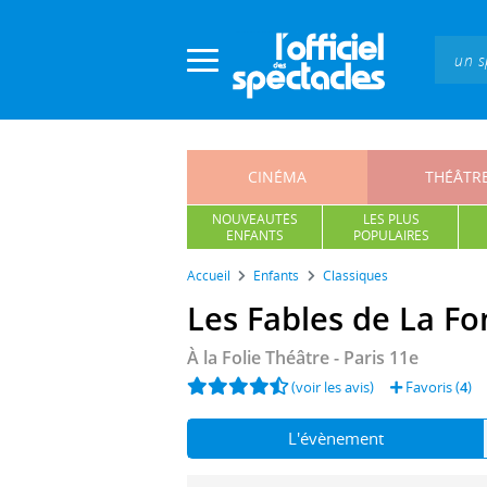
Panneau de gestion des cookies
CINÉMA
THÉÂTR
NOUVEAUTÉS
LES PLUS
ENFANTS
POPULAIRES
Accueil
Enfants
Classiques
Les Fables de La Fo
À la Folie Théâtre
- Paris 11e
(voir les avis)
Favoris (
4
)
L'évènement