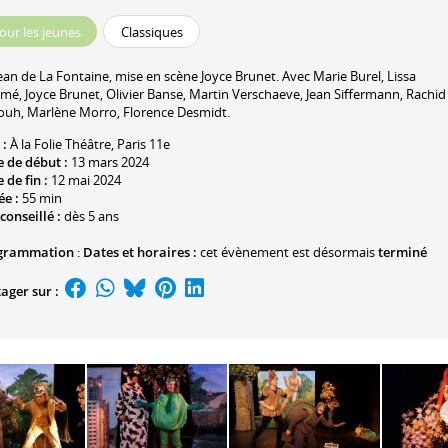
our les jeunes
Classiques
ean de La Fontaine
, mise en scène
Joyce Brunet
. Avec
Marie Burel
,
Lissa
cmé
,
Joyce Brunet
,
Olivier Banse
,
Martin Verschaeve
,
Jean Siffermann
,
Rachid
fouh
,
Marlène Morro
,
Florence Desmidt
.
 :
À la Folie Théâtre
, Paris 11e
 de début :
13 mars 2024
 de fin :
12 mai 2024
ée :
55 min
conseillé :
dès 5 ans
grammation
:
Dates et horaires :
cet évènement est désormais
terminé
ager sur :