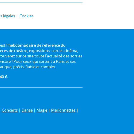
 légales
Cookies
 est
l'hebdomadaire de référence du
ièces de théâtre, expositions, sorties cinéma,
rouverez sur ce site toute l'actualité des sorties
 encore ! Pour ceux qui sortent à Paris et ses
atique, précis, fiable et complet.
40 €.
|
Concerts
|
Danse
|
Magie
|
Marionnettes
|