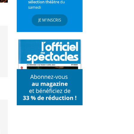
sélection théâtre
du
samedi
JE M'INSCRIS