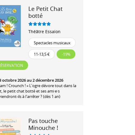
Le Petit Chat
botté
Théâtre Essaïon
Spectacles musicaux
11-13,5 €
-19%
RÉSERVATION
3 octobre 2026 au 2 décembre 2026
am ! Crounch ! » L'ogre dévore tout dans la
t, le petit chat botté et ses ami·e·s
iendront-ils à l'arrêter ? (dès 1 an)
Pas touche
Minouche !