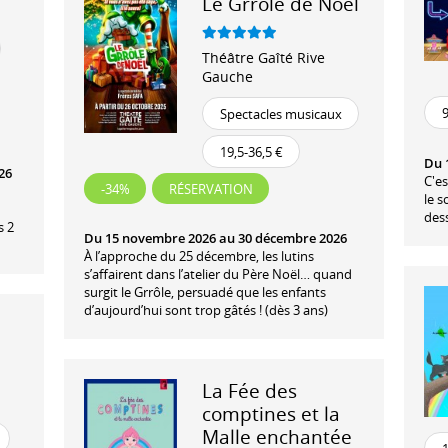
Le Grrôle de Noël
Théâtre Gaîté Rive
Gauche
9
Spectacles musicaux
19,5-36,5 €
Du 
26
C'es
-34%
RÉSERVATION
le s
dess
s 2
Du 15 novembre 2026 au 30 décembre 2026
À l’approche du 25 décembre, les lutins
s’affairent dans l’atelier du Père Noël… quand
surgit le Grrôle, persuadé que les enfants
d’aujourd’hui sont trop gâtés ! (dès 3 ans)
La Fée des
comptines et la
Malle enchantée