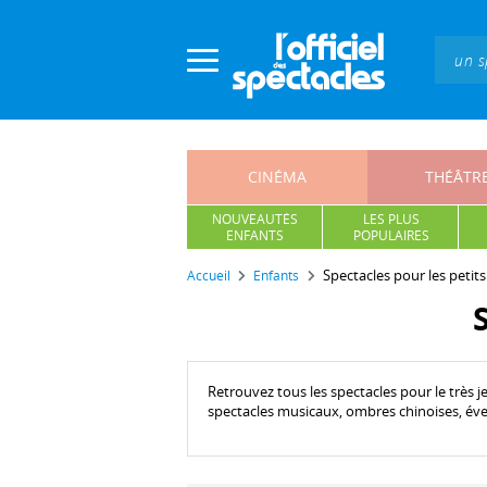
Panneau de gestion des cookies
CINÉMA
THÉÂTR
NOUVEAUTÉS
LES PLUS
ENFANTS
POPULAIRES
Spectacles pour les petits 
Accueil
Enfants
Retrouvez tous les spectacles pour le très j
spectacles musicaux, ombres chinoises, évei