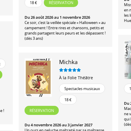
18 €
RÉSERVATION
Miss
en 
les 
Du 26 août 2026 au 1 novembre 2026
Hue.
Ce soir, c’est la veillée spéciale « Halloween » au
campement ! Entre rires et chansons, petits et
grands partagent leurs peurs et les dépassent !
(dès 3 ans)
Michka
x
À la Folie Théâtre
Spectacles musicaux
18 €
Du 2
Mada
RÉSERVATION
e !
ne v
qui
(dès
Du 4 novembre 2026 au 3 janvier 2027
Un ours en peluche maltraité par sa maîtresse