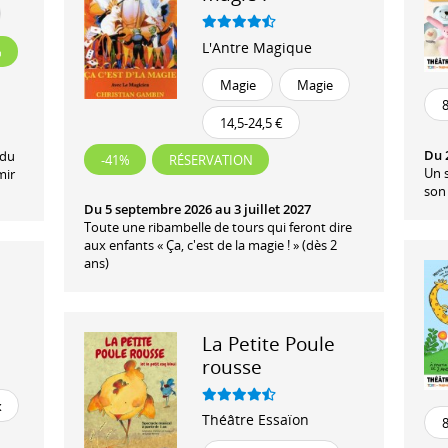
L'Antre Magique
%
Magie
Magie
8
14,5-24,5 €
Du 2
 du
-41%
RÉSERVATION
Un s
mir
son 
Du 5 septembre 2026 au 3 juillet 2027
Toute une ribambelle de tours qui feront dire
aux enfants « Ça, c'est de la magie ! » (dès 2
ans)
La Petite Poule
rousse
x
Théâtre Essaïon
8