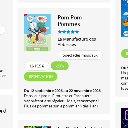
Pom Pom
Pommes
x
La Manufacture des
Abbesses
Spectacles musicaux
12-15,5 €
-23%
Du 
ue
Un 
u en
RÉSERVATION
magi
con
(dès
Du 12 septembre 2026 au 22 novembre 2026
Dans leur jardin, Pirouette et Cacahuète
s’apprêtent à se régaler… Mais, catastrophe !
e
Plus de pommes sur le pommier ! (dès 1 an)
ord