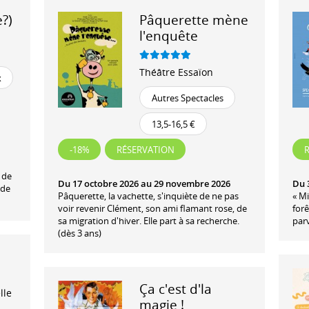
e?)
Pâquerette mène
l'enquête
Théâtre Essaïon
x
Autres Spectacles
13,5-16,5 €
-18%
RÉSERVATION
 de
Du 17 octobre 2026 au 29 novembre 2026
Du 
 de
Pâquerette, la vachette, s'inquiète de ne pas
« Mi
voir revenir Clément, son ami flamant rose, de
forê
sa migration d'hiver. Elle part à sa recherche.
parv
(dès 3 ans)
Ça c'est d'la
lle
magie !