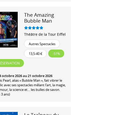
The Amazing
Bubble Man
Théâtre de la Tour Eiffel
Autres Spectacles
13,5-40 €
-51%
RÉSERVATION
4 octobre 2026 au 21 octobre 2026
s Pearl, alias « Bubble Man », fait vibrer le
ic avec ses spectacles mêlant l’art, la magie,
mour, la science et… les bulles de savon.
 3 ans)
Le Traîneau du