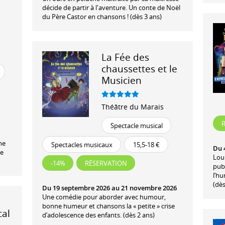
décide de partir à l'aventure. Un conte de Noël
du Père Castor en chansons ! (dès 3 ans)
La Fée des
chaussettes et le
Musicien
Théâtre du Marais
Spectacle musical
ne
Spectacles musicaux
15,5-18 €
Du 
de
Loui
-14%
RÉSERVATION
publ
l’hu
(dès
Du 19 septembre 2026 au 21 novembre 2026
Une comédie pour aborder avec humour,
bonne humeur et chansons la « petite » crise
cal
d’adolescence des enfants. (dès 2 ans)