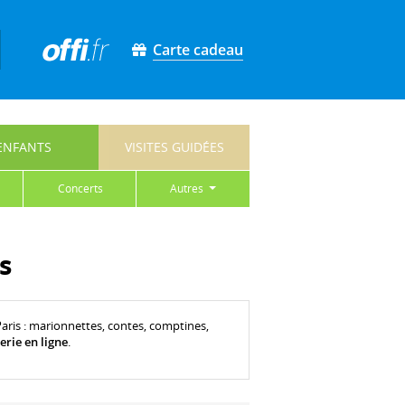
Carte cadeau
ENFANTS
VISITES GUIDÉES
concerts
autres
s
Paris : marionnettes, contes, comptines,
terie en ligne
.