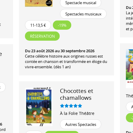
Spectacle musical
Du 2
La 
Spectacles musicaux
inté
mêm
t
11-13,5 €
-19%
et p
RÉSERVATION
Du 23 août 2026 au 30 septembre 2026
e
Cette célèbre histoire aux origines russes est
contée en chanson et transformée en éloge du
vivre-ensemble. (dès 1 an)
x
Chocottes et
Thé
chamallows
À la Folie Théâtre
26
Autres Spectacles
Nord
Du 