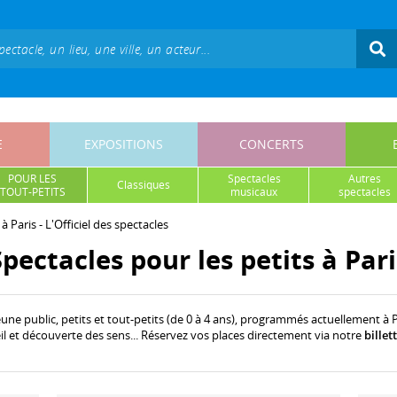
E
EXPOSITIONS
CONCERTS
POUR LES
spectacles
autres
classiques
TOUT-PETITS
musicaux
spectacles
à Paris - L'Officiel des spectacles
Spectacles pour les petits à Pari
eune public, petits et tout-petits (de 0 à 4 ans), programmés actuellement à 
l et découverte des sens... Réservez vos places directement via notre
billet