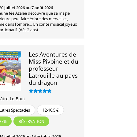
0 juillet 2026 au 7 août 2026
jeune fée Azalée découvre que sa magie
rieure peut faire éclore des merveilles,
e dans l’ombre… Un conte musical joyeux
articipatif. (dès 2 ans)
Les Aventures de
Miss Pivoine et du
professeur
Latrouille au pays
du dragon
âtre Le Bout
Autres Spectacles
12-16,5 €
-27%
RÉSERVATION
14 juillet 2026 au 14 octobre 2026