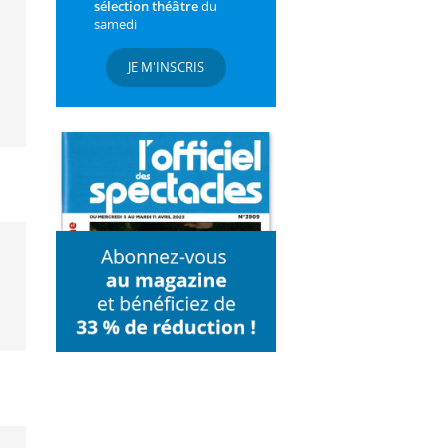
sélection théâtre
du
samedi
JE M'INSCRIS