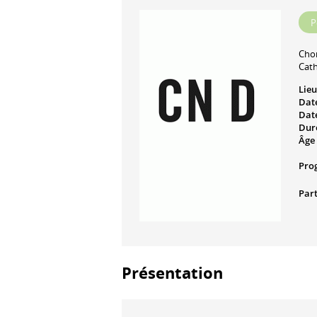
P
Cho
Cath
Lieu
Date
Date
Dur
Âge 
Pro
Part
Présentation