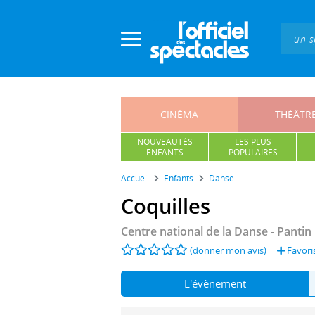
Panneau de gestion des cookies
CINÉMA
THÉÂTR
NOUVEAUTÉS
LES PLUS
ENFANTS
POPULAIRES
Accueil
Enfants
Danse
Coquilles
Centre national de la Danse
- Pantin
(donner mon avis)
Favori
L'évènement