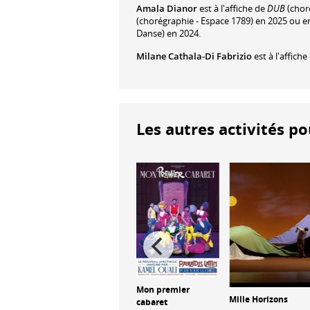
Amala Dianor
est à l'affiche de
DUB
(choré
(chorégraphie - Espace 1789) en 2025 ou 
Danse) en 2024.
Milane Cathala-Di Fabrizio
est à l'affich
Les autres activités po
Mon premier
Mille Horizons
cabaret