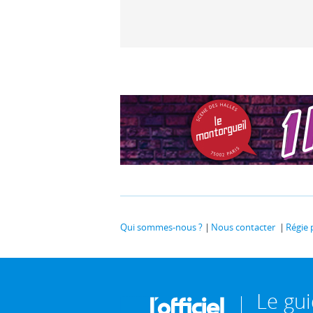
Le Lac des cygnes
Qui sommes-nous ?
Nous contacter
Régie 
Le gu