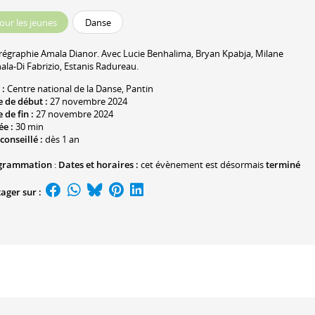
our les jeunes
Danse
régraphie
Amala Dianor
. Avec
Lucie Benhalima
,
Bryan Kpabja
,
Milane
ala-Di Fabrizio
,
Estanis Radureau
.
 :
Centre national de la Danse
, Pantin
 de début :
27 novembre 2024
 de fin :
27 novembre 2024
ée :
30 min
conseillé :
dès 1 an
grammation
:
Dates et horaires :
cet évènement est désormais
terminé
ager sur :