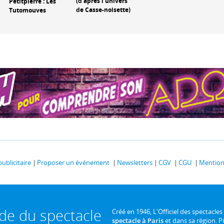
(d'après l'univers
Petitpierre : Les
de Casse-noisette)
Tutomouves
publicitaire
Proposer un événement
Newsletters
CGV
CGU
Mentions
ide du spectacle
Créé en 1946, L'Officiel des spectacles
spectacle à Paris
et dans sa région. P