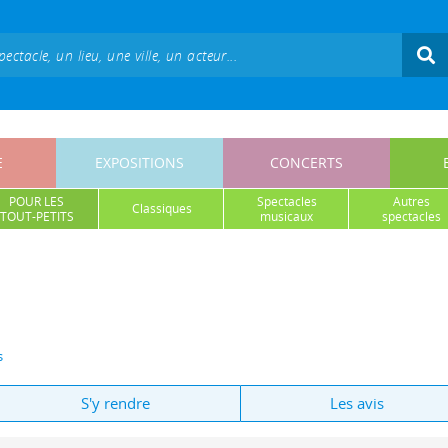
E
EXPOSITIONS
CONCERTS
POUR LES
spectacles
autres
classiques
TOUT-PETITS
musicaux
spectacles
s
S'y rendre
Les avis