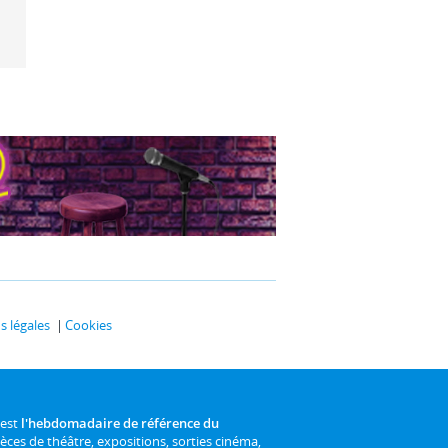
 légales
Cookies
 est
l'hebdomadaire de référence du
ièces de théâtre, expositions, sorties cinéma,