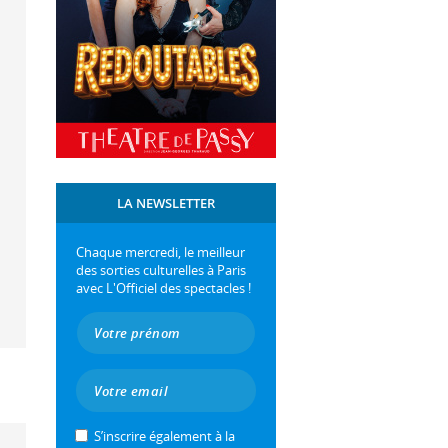
LA NEWSLETTER
Chaque mercredi, le meilleur
des sorties culturelles à Paris
avec L'Officiel des spectacles !
S’inscrire également à la