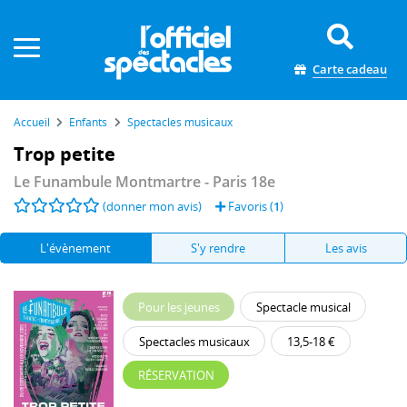
Panneau de gestion des cookies
Carte cadeau
Accueil
Enfants
Spectacles musicaux
Trop petite
Le Funambule Montmartre
- Paris 18e
(donner mon avis)
Favoris (
1
)
L'évènement
S'y rendre
Les avis
Pour les jeunes
Spectacle musical
Spectacles musicaux
13,5-18 €
RÉSERVATION