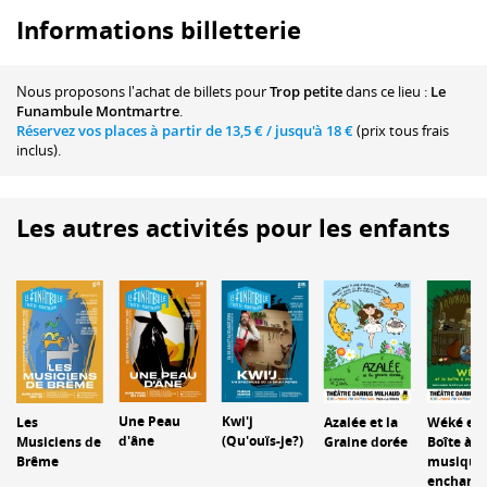
Informations billetterie
Nous proposons
l'achat de billets
pour
Trop petite
dans ce lieu :
Le
Funambule Montmartre
.
Réservez vos places à partir de
13,5 €
/ jusqu'à
18 €
(prix tous frais
inclus).
Les autres activités pour les enfants
Une Peau
Kwi'j
Les
Azalée et la
Wéké et 
d'âne
(Qu'ouïs-je?)
Musiciens de
Graine dorée
Boîte à
Brême
musique
enchant