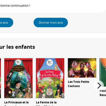
et bonne continuation !
es avis
Donner mon avis
ur les enfants
Les Trois Petits
Cochons
Poul
Ren
La Princesse et le
La Ferme de la