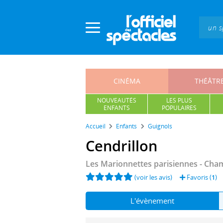
Panneau de gestion des cookies
CINÉMA
THÉÂTR
NOUVEAUTÉS
LES PLUS
ENFANTS
POPULAIRES
Accueil
Enfants
Guignols
Cendrillon
Les Marionnettes parisiennes - Ch
(voir les avis)
Favoris (
1
)
L'évènement