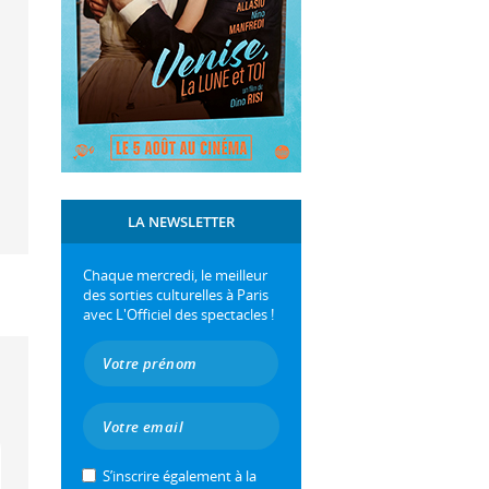
LA NEWSLETTER
Chaque mercredi, le meilleur
des sorties culturelles à Paris
avec L'Officiel des spectacles !
S’inscrire également à la