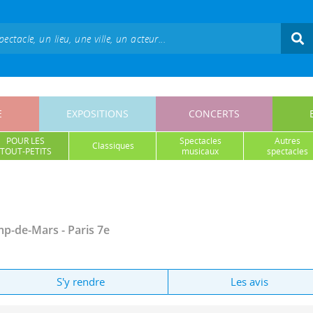
E
EXPOSITIONS
CONCERTS
POUR LES
spectacles
autres
classiques
TOUT-PETITS
musicaux
spectacles
amp-de-Mars
- Paris 7e
S'y rendre
Les avis