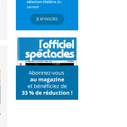
sélection théâtre
du
samedi
JE M'INSCRIS
ette et le
ard