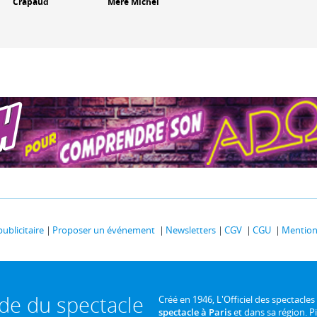
Crapaud
Mère Michel
publicitaire
Proposer un événement
Newsletters
CGV
CGU
Mentions
ide du spectacle
Créé en 1946, L'Officiel des spectacles
spectacle à Paris
et dans sa région. P