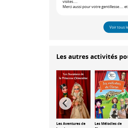
visites.....
Merci aussi pour votre gentillesse..... 
Voir tous l
Les autres activités po
Polichinelle et les
Extraterrestres
Les Aventures de
Les Mélodies de