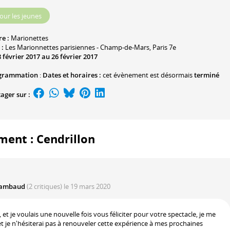
our les jeunes
re :
Marionettes
 :
Les Marionnettes parisiennes - Champ-de-Mars
, Paris 7e
 février 2017 au 26 février 2017
grammation
:
Dates et horaires :
cet évènement est désormais
terminé
ager sur :
ment : Cendrillon
 Rambaud
(2 critiques)
le 19 mars 2020
et je voulais une nouvelle fois vous féliciter pour votre spectacle, je me
 je n'hésiterai pas à renouveler cette expérience à mes prochaines