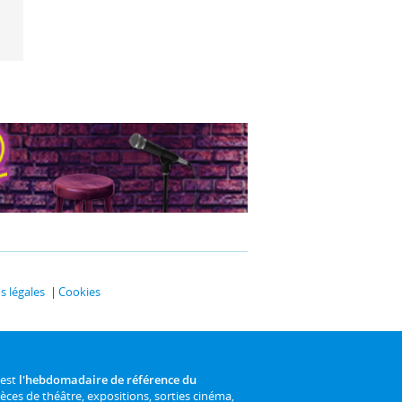
 légales
Cookies
 est
l'hebdomadaire de référence du
ièces de théâtre, expositions, sorties cinéma,