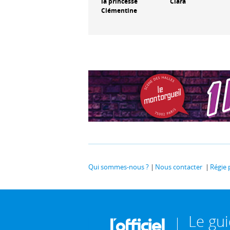
la princesse
Clara
Clémentine
Qui sommes-nous ?
Nous contacter
Régie 
Le gu