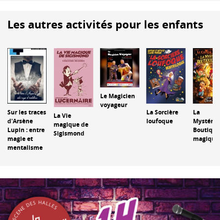
Les autres activités pour les enfants
Le Magicien
voyageur
Sur les traces
La Sorcière
La
La Vie
d'Arsène
loufoque
Mystérie
magique de
Lupin : entre
Boutique
Sigismond
magie et
magique
mentalisme