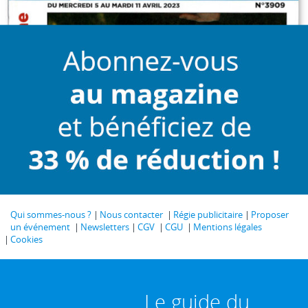
Qui sommes-nous ?
Nous contacter
Régie publicitaire
Proposer
un événement
Newsletters
CGV
CGU
Mentions légales
Cookies
Le guide du