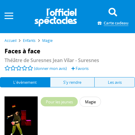
Panneau de gestion des cookies
Carte cadeau
Accueil
Enfants
Magie
Faces à face
Théâtre de Suresnes Jean Vilar
- Suresnes
(donner mon avis)
Favoris
L'évènement
S'y rendre
Les avis
Pour les jeunes
Magie