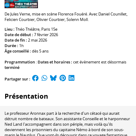
De
Jules Verne
, mise en scène
Florence Fouéré
. Avec
Daniel Counillet
,
Felicien Courbier
,
Olivier Courbier
,
Solenn Moll
.
Lieu :
Théo Théâtre
, Paris 15e
Date de début :
7 février 2026
Date de fin :
2 mai 2026
Durée :
1h
Âge conseillé :
dès 5 ans
Programmation
:
Dates et horaires :
cet évènement est désormais
terminé
Partager sur :
Présentation
Le professeur Aronnax part à la recherche d'un cétacé qui aurait
détruit nombre de bateaux. Son assistante Conseille et le harponneur
Ned Land l'accompagnent dans son périple, mais voilà qu'ils
deviennent les prisonniers du capitaine Némo à bord de son sous-
marin le Nautilus. Que vont-ils découvrir dans ce voyage fantastique