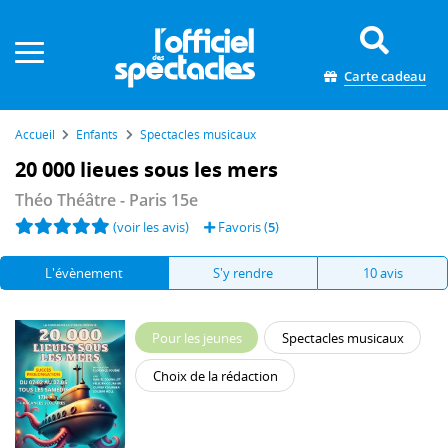
Panneau de gestion des cookies
Carte cadeau
Accueil
Enfants
Spectacles musicaux
20 000 lieues sous les mers
Théo Théâtre
- Paris 15e
(voir les avis)
Favoris (
5
)
L'évènement
S'y rendre
10 avis
Pour les jeunes
Spectacles musicaux
Choix de la rédaction