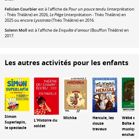
Felicien Courbier
est à l'affiche de
Pour un pouce tendu
(interprétation
- Théo Théâtre) en 2026,
Le Piège
(interprétation - Théo Théâtre) en
2025 ou encore
Lysistrata
(Théo Théâtre) en 2016.
Solenn Moll
est à l'affiche de
Enquête d'amour
(Bouffon Théâtre) en
2017.
Les autres activités pour les enfants
Simon
Michka
Hercule, les
Wéké et 
L’Histoire du
Superlapin,
douze
Boîte à
soldat
le spectacle
travaux
musique
enchant