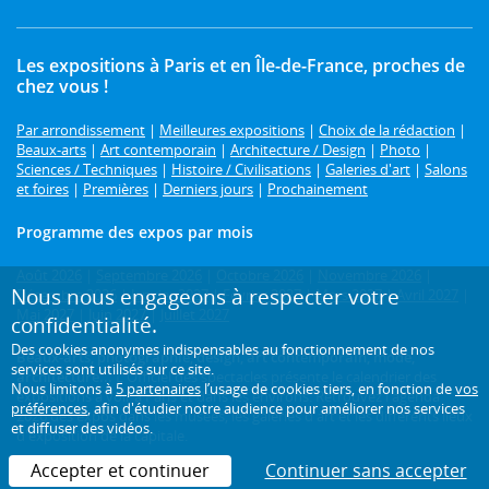
Les expositions à Paris et en Île-de-France, proches de
chez vous !
Par arrondissement
|
Meilleures expositions
|
Choix de la rédaction
|
Beaux-arts
|
Art contemporain
|
Architecture / Design
|
Photo
|
Sciences / Techniques
|
Histoire / Civilisations
|
Galeries d'art
|
Salons
et foires
|
Premières
|
Derniers jours
|
Prochainement
Programme des expos par mois
Août 2026
|
Septembre 2026
|
Octobre 2026
|
Novembre 2026
|
Nous nous engageons à respecter votre
Décembre 2026
|
Janvier 2027
|
Février 2027
|
Mars 2027
|
Avril 2027
|
Mai 2027
|
Juin 2027
|
Juillet 2027
confidentialité.
Des cookies anonymes indispensables au fonctionnement de nos
Beaux-arts, photographie, design, art contemporain, mode,
services sont utilisés sur ce site.
architecture...
L'Officiel des spectacles présente le calendrier des
Nous limitons à
5 partenaires
l’usage de cookies tiers, en fonction de
vos
expositions à voir à Paris et dans les environs. Retrouvez l'agenda
préférences
, afin d'étudier notre audience pour améliorer nos services
2026 des expos dans les musées, les galeries d'art et les différents lieux
et diffuser des vidéos.
d'exposition de la capitale.
Accepter et continuer
Continuer sans accepter