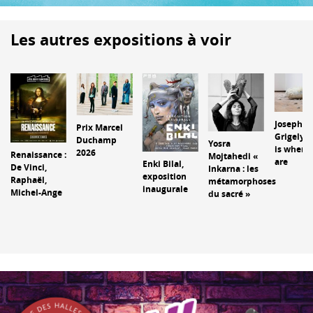
Les autres expositions à voir
Joseph
Prix Marcel
Grigely, 
Duchamp
Yosra
is where
2026
Renaissance :
Mojtahedi «
are
Enki Bilal,
De Vinci,
Inkarna : les
exposition
Raphaël,
métamorphoses
inaugurale
Michel-Ange
du sacré »