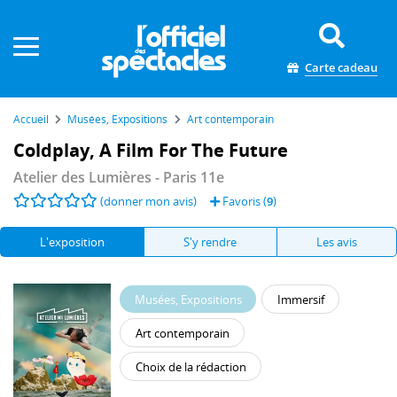
Panneau de gestion des cookies
Carte cadeau
Accueil
Musées, Expositions
Art contemporain
Coldplay, A Film For The Future
Atelier des Lumières
- Paris 11e
(donner mon avis)
Favoris (
9
)
L'exposition
S'y rendre
Les avis
Musées, Expositions
Immersif
Art contemporain
Choix de la rédaction