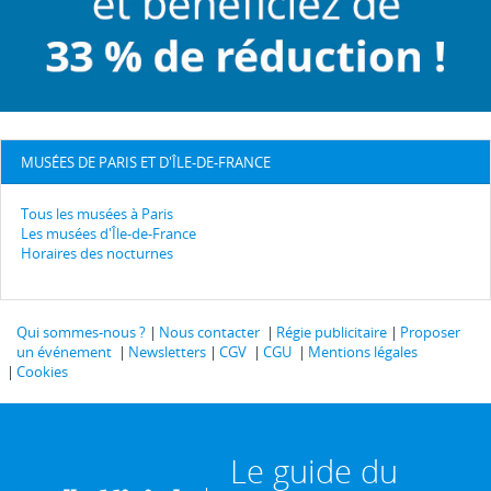
MUSÉES DE PARIS ET D'ÎLE-DE-FRANCE
Tous les musées à Paris
Les musées d'Île-de-France
Horaires des nocturnes
Qui sommes-nous ?
Nous contacter
Régie publicitaire
Proposer
un événement
Newsletters
CGV
CGU
Mentions légales
Cookies
Le guide du