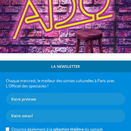
LA NEWSLETTER
Chaque mercredi, le meilleur des sorties culturelles à Paris avec
L'Officiel des spectacles !
S’inscrire également à la
sélection théâtre
du samedi