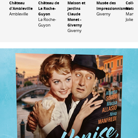
Château
Château de
Maison et
Musée des
Collég
d'Ambleville
La Roche-
jardins
Impressionnismes
Notre
Ambleville
Giverny
Mantes
Guyon
Claude
La Roche-
Jolie
Monet -
Guyon
Giverny
Giverny