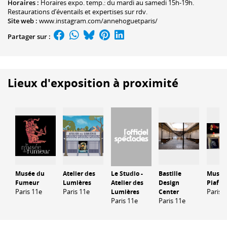
Horaires :
Horaires expo. temp.: du mardi au samedi 15h-19h.
Restaurations d’éventails et expertises sur rdv.
Site web :
www.instagram.com/annehoguetparis/
Partager sur :
Lieux d'exposition à proximité
Musée du
Atelier des
Le Studio -
Bastille
Musée 
Fumeur
Lumières
Atelier des
Design
Piaf
Paris 11e
Paris 11e
Paris 
Lumières
Center
Paris 11e
Paris 11e