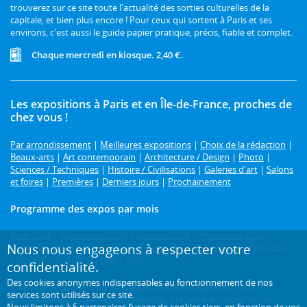
trouverez sur ce site toute l'actualité des sorties culturelles de la
capitale, et bien plus encore ! Pour ceux qui sortent à Paris et ses
environs, c'est aussi le guide papier pratique, précis, fiable et complet.
Chaque mercredi en kiosque. 2,40 €.
Les expositions à Paris et en Île-de-France, proches de
chez vous !
Par arrondissement
|
Meilleures expositions
|
Choix de la rédaction
|
Beaux-arts
|
Art contemporain
|
Architecture / Design
|
Photo
|
Sciences / Techniques
|
Histoire / Civilisations
|
Galeries d'art
|
Salons
et foires
|
Premières
|
Derniers jours
|
Prochainement
Programme des expos par mois
Août 2026
|
Septembre 2026
|
Octobre 2026
|
Novembre 2026
|
Nous nous engageons à respecter votre
Décembre 2026
|
Janvier 2027
|
Février 2027
|
Mars 2027
|
Avril 2027
|
Mai 2027
|
Juin 2027
|
Juillet 2027
confidentialité.
Des cookies anonymes indispensables au fonctionnement de nos
Beaux-arts, photographie, design, art contemporain, mode,
services sont utilisés sur ce site.
architecture...
L'Officiel des spectacles présente le calendrier des
Nous limitons à
5 partenaires
l’usage de cookies tiers, en fonction de
vos