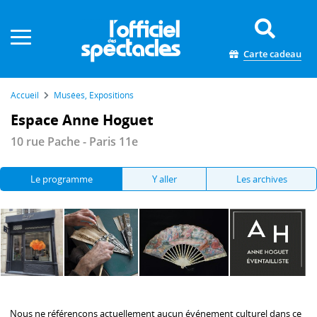
Panneau de gestion des cookies
Carte cadeau
Accueil
Musées, Expositions
Espace Anne Hoguet
10 rue Pache - Paris 11e
Le programme
Y aller
Les archives
Nous ne référençons actuellement aucun événement culturel dans ce