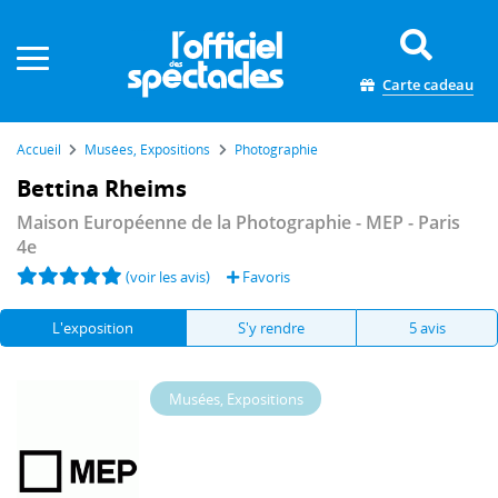
Panneau de gestion des cookies
Carte cadeau
Accueil
Musées, Expositions
Photographie
Bettina Rheims
Maison Européenne de la Photographie - MEP
- Paris
4e
(voir les avis)
Favoris
L'exposition
S'y rendre
5 avis
Musées, Expositions