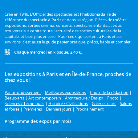
Créé en 1946, L'Officiel des spectacles est
l'hebdomadaire de
référence du spectacle à Paris
et dans sa région. Pièces de théâtre,
expositions, sorties cinéma, concerts, spectacles enfants... : vous
trouverez sur ce site toute l'actualité des sorties culturelles de la
capitale, et bien plus encore ! Pour ceux qui sortent à Paris et ses
environs, c'est aussi le guide papier pratique, précis, fiable et complet.
Chaque mercredi en kiosque. 2,40 €.
Les expositions à Paris et en Île-de-France, proches de
chez vous !
Par arrondissement
|
Meilleures expositions
|
Choix de la rédaction
|
Beaux-arts
|
Art contemporain
|
Architecture / Design
|
Photo
|
Sciences / Techniques
|
Histoire / Civilisations
|
Galeries d'art
|
Salons
et foires
|
Premières
|
Derniers jours
|
Prochainement
Programme des expos par mois
Août 2026
|
Septembre 2026
|
Octobre 2026
|
Novembre 2026
|