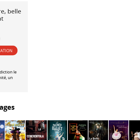
e, belle
nt
VATION
iction le
ité, un
ages