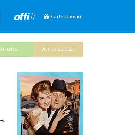
Carte cadeau
ENFANTS
VISITES GUIDÉES
ets