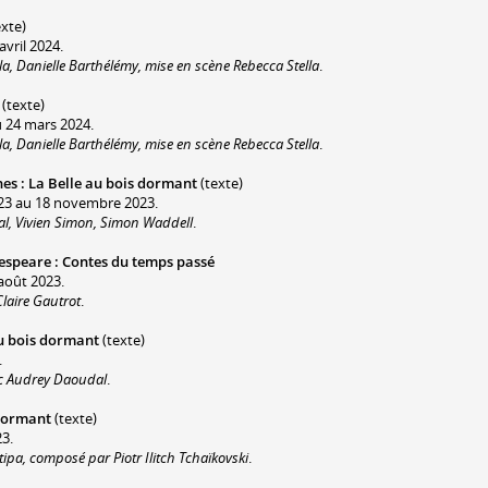
xte)
vril 2024.
la, Danielle Barthélémy, mise en scène Rebecca Stella
.
(texte)
u 24 mars 2024.
la, Danielle Barthélémy, mise en scène Rebecca Stella
.
nes
:
La Belle au bois dormant
(texte)
23 au 18 novembre 2023.
al, Vivien Simon, Simon Waddell
.
kespeare
:
Contes du temps passé
août 2023.
laire Gautrot
.
au bois dormant
(texte)
.
vec Audrey Daoudal
.
 dormant
(texte)
3.
ipa, composé par Piotr Ilitch Tchaïkovski
.