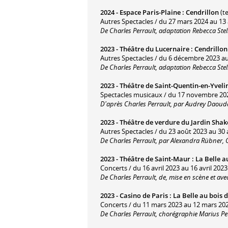
2024 -
Espace Paris-Plaine
:
Cendrillon
(te
Autres Spectacles / du 27 mars 2024 au 13 a
De Charles Perrault, adaptation Rebecca Stel
2023 -
Théâtre du Lucernaire
:
Cendrillon
Autres Spectacles / du 6 décembre 2023 a
De Charles Perrault, adaptation Rebecca Stel
2023 -
Théâtre de Saint-Quentin-en-Yveli
Spectacles musicaux / du 17 novembre 20
D'après Charles Perrault, par Audrey Daoud
2023 -
Théâtre de verdure du Jardin Sha
Autres Spectacles / du 23 août 2023 au 30 
De Charles Perrault, par Alexandra Rübner, C
2023 -
Théâtre de Saint-Maur
:
La Belle 
Concerts / du 16 avril 2023 au 16 avril 2023
De Charles Perrault, de, mise en scène et a
2023 -
Casino de Paris
:
La Belle au bois
Concerts / du 11 mars 2023 au 12 mars 202
De Charles Perrault, chorégraphie Marius Pet