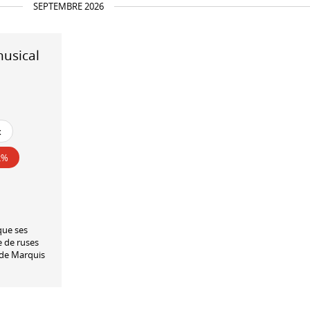
SEPTEMBRE 2026
musical
x
2%
que ses
e de ruses
 de Marquis