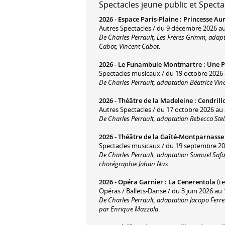
Spectacles jeune public et Specta
2026 -
Espace Paris-Plaine
:
Princesse Aur
Autres Spectacles / du 9 décembre 2026 a
De Charles Perrault, Les Frères Grimm, adapt
Cabot, Vincent Cabot
.
2026 -
Le Funambule Montmartre
:
Une P
Spectacles musicaux / du 19 octobre 2026 
De Charles Perrault, adaptation Béatrice Vin
2026 -
Théâtre de la Madeleine
:
Cendrill
Autres Spectacles / du 17 octobre 2026 au
De Charles Perrault, adaptation Rebecca Stel
2026 -
Théâtre de la Gaîté-Montparnasse
Spectacles musicaux / du 19 septembre 20
De Charles Perrault, adaptation Samuel Safa,
chorégraphie Johan Nus
.
2026 -
Opéra Garnier
:
La Cenerentola
(te
Opéras / Ballets-Danse / du 3 juin 2026 au 1
De Charles Perrault, adaptation Jacopo Ferre
par Enrique Mazzola
.