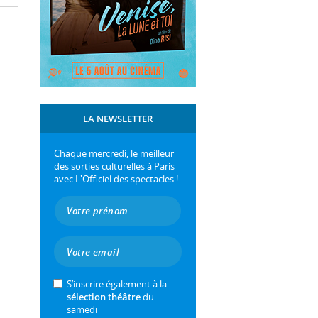
LA NEWSLETTER
Chaque mercredi, le meilleur
des sorties culturelles à Paris
avec L'Officiel des spectacles !
S’inscrire également à la
sélection théâtre
du
samedi