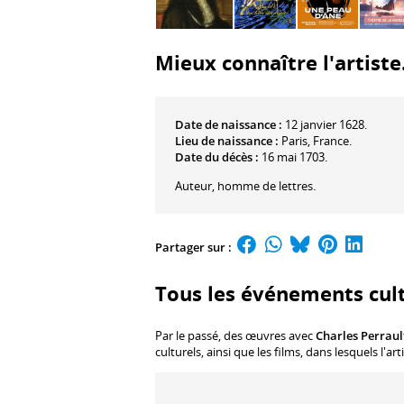
Mieux connaître l'artiste.
Date de naissance :
12 janvier 1628.
Lieu de naissance :
Paris, France.
Date du décès :
16 mai 1703.
Auteur, homme de lettres.
Partager sur :
Tous les événements cult
Par le passé, des œuvres avec
Charles Perraul
culturels, ainsi que les films, dans lesquels l'a