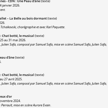
lines - CDN
:
Une Peau d'âne
(texte)
4 janvier 2026.
cent
.
llet – La Belle au bois dormant
(texte)
026.
 Tchaïkovski, chorégraphie et avec Karl Paquette
.
:
Chat botté, le musical
(texte)
25 au 31 mai 2026.
 Julien Safa, composé par Samuel Safa, mise en scène Samuel Safa, Julien Safa,
eau d'âne
(texte)
5.
:
Chat botté, le musical
(texte)
u 27 avril 2025.
 Julien Safa, composé par Samuel Safa, mise en scène Samuel Safa, Julien Safa,
veux d'or
 novembre 2024.
 Perrault, mise en scène Aurore Evain
.