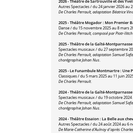
2026 -
Théâtre de Sartrouville et des Yve
Autres Spectacles / du 24 janvier 2026 au 2
De Charles Perrault, adaptation Béatrice Vin
2025 -
Théâtre Mogador
:
Mon Premier Ba
Danse / du 15 novembre 2025 au 8 mars 2
De Charles Perrault, composé par Piotr-Ilitch
2025 -
Théâtre de la Gaîté-Montparnasse
Spectacles musicaux / du 27 septembre 20
De Charles Perrault, adaptation Samuel Safa,
chorégraphie Johan Nus
.
2025 -
Le Funambule Montmartre
:
Une P
Classiques / du 5 mars 2025 au 11 juin 202
De Charles Perrault
.
2024 -
Théâtre de la Gaîté-Montparnasse
Spectacles musicaux / du 19 octobre 2024 a
De Charles Perrault, adaptation Samuel Safa,
chorégraphie Johan Nus
.
2024 -
Théâtre Essaïon
:
La Belle aux che
Autres Spectacles / du 24 août 2024 au 6
De Marie-Catherine d’Aulnoy d'après Charles