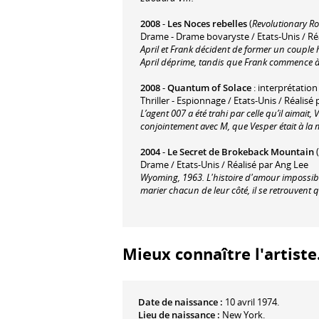
2008
-
Les Noces rebelles
(
Revolutionary R
Drame - Drame bovaryste / Etats-Unis / R
April et Frank décident de former un couple 
April déprime, tandis que Frank commence à
2008
-
Quantum of Solace
: interprétation
Thriller - Espionnage / Etats-Unis / Réalisé
L’agent 007 a été trahi par celle qu’il aimait
conjointement avec M, que Vesper était à la
2004
-
Le Secret de Brokeback Mountain
(
Drame / Etats-Unis / Réalisé par Ang Lee
Wyoming, 1963. L'histoire d'amour impossib
marier chacun de leur côté, il se retrouvent 
Mieux connaître l'artiste.
Date de naissance :
10 avril 1974.
Lieu de naissance :
New York.