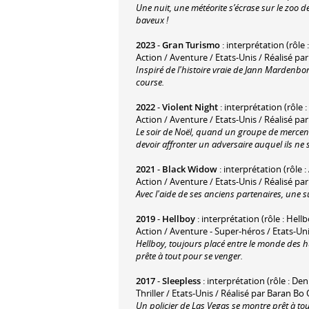
Une nuit, une météorite s’écrase sur le zoo
baveux !
2023
-
Gran Turismo
: interprétation (rôle :
Action / Aventure / Etats-Unis / Réalisé p
Inspiré de l'histoire vraie de Jann Mardenboro
course.
2022
-
Violent Night
: interprétation (rôle :
Action / Aventure / Etats-Unis / Réalisé 
Le soir de Noël, quand un groupe de mercenair
devoir affronter un adversaire auquel ils ne 
2021
-
Black Widow
: interprétation (rôle :
Action / Aventure / Etats-Unis / Réalisé pa
Avec l'aide de ses anciens partenaires, une s
2019
-
Hellboy
: interprétation (rôle : Hell
Action / Aventure - Super-héros / Etats-Uni
Hellboy, toujours placé entre le monde des h
prête à tout pour se venger.
2017
-
Sleepless
: interprétation (rôle : De
Thriller / Etats-Unis / Réalisé par Baran Bo
Un policier de Las Vegas se montre prêt à tou