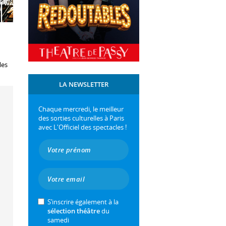
les
LA NEWSLETTER
Chaque mercredi, le meilleur
des sorties culturelles à Paris
avec L'Officiel des spectacles !
S’inscrire également à la
sélection théâtre
du
samedi