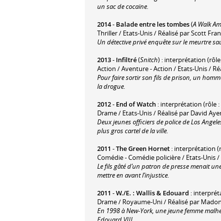
un sac de cocaïne.
2014
-
Balade entre les tombes
(
A Walk A
Thriller / Etats-Unis / Réalisé par Scott Fra
Un détective privé enquête sur le meurtre s
2013
-
Infiltré
(
Snitch
) : interprétation (rôle 
Action / Aventure - Action / Etats-Unis / 
Pour faire sortir son fils de prison, un homm
la drogue.
2012
-
End of Watch
: interprétation (rôle 
Drame / Etats-Unis / Réalisé par David Aye
Deux jeunes officiers de police de Los Angel
plus gros cartel de la ville.
2011
-
The Green Hornet
: interprétation (
Comédie - Comédie policière / Etats-Unis /
Le fils gâté d’un patron de presse menait une
mettre en avant l’injustice.
2011
-
W./E. : Wallis & Edouard
: interprét
Drame / Royaume-Uni / Réalisé par Mado
En 1998 à New-York, une jeune femme malheu
Edouard VIII.