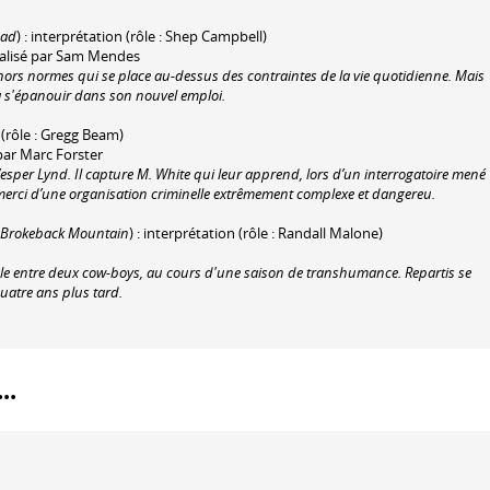
oad
) : interprétation (rôle : Shep Campbell)
éalisé par Sam Mendes
hors normes qui se place au-dessus des contraintes de la vie quotidienne. Mais
 s'épanouir dans son nouvel emploi.
 (rôle : Gregg Beam)
 par Marc Forster
, Vesper Lynd. Il capture M. White qui leur apprend, lors d’un interrogatoire mené
 merci d’une organisation criminelle extrêmement complexe et dangereu.
Brokeback Mountain
) : interprétation (rôle : Randall Malone)
le entre deux cow-boys, au cours d'une saison de transhumance. Repartis se
quatre ans plus tard.
..