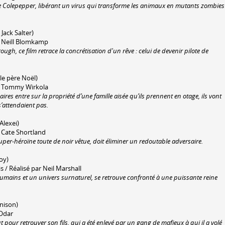
 de Colepepper, libérant un virus qui transforme les animaux en mutants zombies
 Jack Salter)
ar Neill Blomkamp
ugh, ce film retrace la concrétisation d'un rêve : celui de devenir pilote de
 le père Noël)
par Tommy Wirkola
es entre sur la propriété d’une famille aisée qu’ils prennent en otage, ils vont
s’attendaient pas.
 Alexei)
r Cate Shortland
uper-héroïne toute de noir vêtue, doit éliminer un redoutable adversaire.
boy)
s / Réalisé par Neil Marshall
umains et un univers surnaturel, se retrouve confronté à une puissante reine
nnison)
 Odar
t pour retrouver son fils, qui a été enlevé par un gang de mafieux à qui il a volé