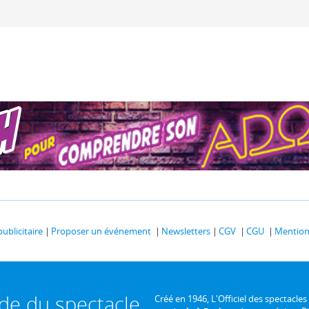
publicitaire
Proposer un événement
Newsletters
CGV
CGU
Mentions
ide du spectacle
Créé en 1946, L'Officiel des spectacles