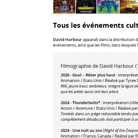
Tous les événements cul
David Harbour
apparaît dans la distribution d
événements, ainsi que les films, dans lesquels 
Filmographie de David Harbour (1
2026
-
Goat – Rêver plus haut
: interprétat
Animation / Etats-Unis / Réalisé par Tyree
Will, jeune bouc ambitieux, intègre la ligue 
que les petits aussi ont leur place.
2024
-
Thunderbolts*
: interprétation (rôl
Action / Aventure / Etats-Unis / Réalisé par
Tombés dans un piège redoutable tendu par 
complètement désabusés doit participer à un
2024
-
Une nuit au zoo
(
Night of the Zoopo
Animation / France, Canada / Réalisé par R