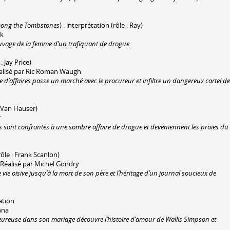
mong the Tombstones
) : interprétation (rôle : Ray)
nk
auvage de la femme d’un trafiquant de drogue.
: Jay Price)
Réalisé par Ric Roman Waugh
e d’affaires passe un marché avec le procureur et infiltre un dangereux cartel de
: Van Hauser)
r
es sont confrontés à une sombre affaire de drogue et deveniennent les proies du
rôle : Frank Scanlon)
 Réalisé par Michel Gondry
 vie oisive jusqu’à la mort de son père et l’héritage d’un journal soucieux de
ation
nna
reuse dans son mariage découvre l’histoire d’amour de Wallis Simpson et