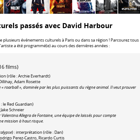
turels passés avec David Harbour
e plusieurs événements culturels à Paris ou dans sa région ! Parcourez tous 
l'artiste a été programmé(e) au cours des dernières années :
6 films)
ion (rôle : Archie Everhardt)
 Dillihay, Adam Rosette
de « roarball », dominée par les plus puissants du règne animal. Il veut prouver
e : le Red Guardian)
 Jake Schreier
Valentina Allegra de Fontaine, une équipe de laissés pour compte
e mission à haut risque.
calypse
) : interprétation (rôle : Dan)
odrigo Perez-Castro, Ricardo Curtis