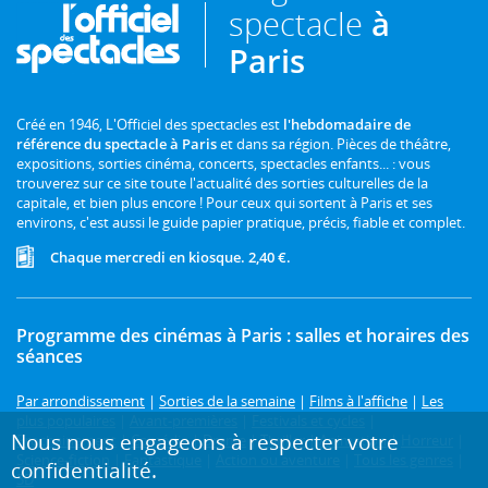
spectacle
à
Paris
Créé en 1946, L'Officiel des spectacles est
l'hebdomadaire de
référence du spectacle à Paris
et dans sa région. Pièces de théâtre,
expositions, sorties cinéma, concerts, spectacles enfants... : vous
trouverez sur ce site toute l'actualité des sorties culturelles de la
capitale, et bien plus encore ! Pour ceux qui sortent à Paris et ses
environs, c'est aussi le guide papier pratique, précis, fiable et complet.
Chaque mercredi en kiosque. 2,40 €.
Programme des cinémas à Paris : salles et horaires des
séances
Par arrondissement
|
Sorties de la semaine
|
Films à l'affiche
|
Les
plus populaires
|
Avant-premières
|
Festivals et cycles
|
Nous nous engageons à respecter votre
Prochainement
|
Comédie
|
Drame
|
Thriller
|
Animation
|
Horreur
|
Science-fiction
|
Fantastique
|
Action ou aventure
|
Tous les genres
|
confidentialité.
3D