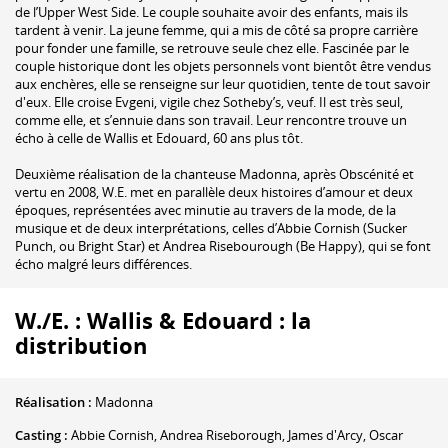
de l’Upper West Side. Le couple souhaite avoir des enfants, mais ils
tardent à venir. La jeune femme, qui a mis de côté sa propre carrière
pour fonder une famille, se retrouve seule chez elle. Fascinée par le
couple historique dont les objets personnels vont bientôt être vendus
aux enchères, elle se renseigne sur leur quotidien, tente de tout savoir
d'eux. Elle croise Evgeni, vigile chez Sotheby’s, veuf. Il est très seul,
comme elle, et s’ennuie dans son travail. Leur rencontre trouve un
écho à celle de Wallis et Edouard, 60 ans plus tôt.
Deuxième réalisation de la chanteuse Madonna, après Obscénité et
vertu en 2008, W.E. met en parallèle deux histoires d’amour et deux
époques, représentées avec minutie au travers de la mode, de la
musique et de deux interprétations, celles d’Abbie Cornish (Sucker
Punch, ou Bright Star) et Andrea Risebourough (Be Happy), qui se font
écho malgré leurs différences.
W./E. : Wallis & Edouard : la
distribution
Réalisation :
Madonna
Casting :
Abbie Cornish
,
Andrea Riseborough
,
James d'Arcy
,
Oscar