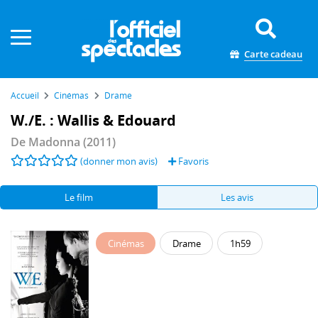
Panneau de gestion des cookies
Carte cadeau
Accueil
Cinémas
Drame
W./E. : Wallis & Edouard
De
Madonna
(2011)
(donner mon avis)
Favoris
Le film
Les avis
Cinémas
Drame
1h59