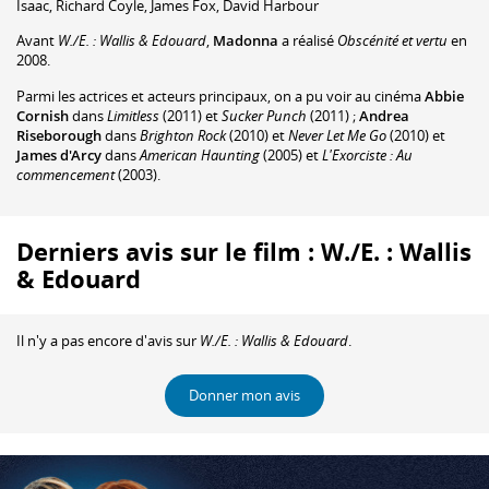
Isaac
,
Richard Coyle
,
James Fox
,
David Harbour
Avant
W./E. : Wallis & Edouard
,
Madonna
a réalisé
Obscénité et vertu
en
2008.
Parmi les actrices et acteurs principaux, on a pu voir au cinéma
Abbie
Cornish
dans
Limitless
(2011) et
Sucker Punch
(2011) ;
Andrea
Riseborough
dans
Brighton Rock
(2010) et
Never Let Me Go
(2010) et
James d'Arcy
dans
American Haunting
(2005) et
L'Exorciste : Au
commencement
(2003).
Derniers avis sur le film : W./E. : Wallis
& Edouard
Il n'y a pas encore d'avis sur
W./E. : Wallis & Edouard
.
Donner mon avis