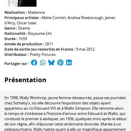
Réalisation :
Madonna
Principaux artistes :
Abbie Cornish
,
Andrea Riseborough
,
James
d'Arcy
,
Oscar Isaac
Genre :
Drame
Nationalité :
Royaume-Uni
Durée :
1h59
Année de production :
2011
Date de sortie (ou ressortie) en France :
9 mai 2012
Distributeur :
Pretty Pictures
Partager sur :
Présentation
En 1998, Wally Winthrop, jeune femme désœuvrée, passe ses journées
chez Sotheby’s, où elle découvre l’exposition des objets ayant
appartenu au roi Edouard VIII et à Wallis Simpson. Elle remonte alors
le temps et s’intéresse à l’histoire d’amour entre Edouard et Wallis, qui
conduisit le premier à abdiquer, en 1936, quelques mois après le début
de son règne, afin d’épouser cette américaine divorcée. Mariée à un
pédopsychiatre, Wally habite quant à elle un magnifique appartement