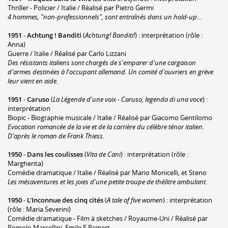
Thriller - Policier / Italie / Réalisé par Pietro Germi
4 hommes, "non-professionnels", sont entraînés dans un hold-up...
1951
-
Achtung ! Banditi
(
Achtung! Banditi!
) : interprétation (rôle :
Anna)
Guerre / Italie / Réalisé par Carlo Lizzani
Des résistants italiens sont chargés de s'emparer d'une cargaison
d'armes destinées à l'occupant allemand. Un comité d'ouvriers en grève
leur vient en aide.
1951
-
Caruso
(
La Légende d'une voix - Caruso, legenda di una voce
) :
interprétation
Biopic - Biographie musicale / Italie / Réalisé par Giacomo Gentilomo
Evocation romancée de la vie et de la carrière du célèbre ténor italien.
D'après le roman de Frank Thiess.
1950
-
Dans les coulisses
(
Vita de Cani
) : interprétation (rôle :
Margherita)
Comédie dramatique / Italie / Réalisé par Mario Monicelli, et Steno
Les mésaventures et les joies d'une petite troupe de théâtre ambulant.
1950
-
L'Inconnue des cinq cités
(
A tale of five women
) : interprétation
(rôle : Maria Severini)
Comédie dramatique - Film à sketches / Royaume-Uni / Réalisé par
Romolo Marcellini, Emile E Reinert