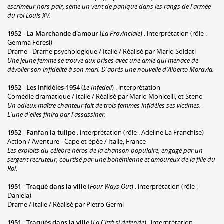
escrimeur hors pair, sème un vent de panique dans les rangs de l'armée
du roi Louis XV.
1952
-
La Marchande d'amour
(
La Provinciale
) : interprétation (rôle :
Gemma Foresi)
Drame - Drame psychologique / Italie / Réalisé par Mario Soldati
Une jeune femme se trouve aux prises avec une amie qui menace de
dévoiler son infidélité à son mari. D'après une nouvelle d'Alberto Moravia.
1952
-
Les Infidèles-1954
(
Le Infedeli
) : interprétation
Comédie dramatique / Italie / Réalisé par Mario Monicelli, et Steno
Un odieux maître chanteur fait de trois femmes infidèles ses victimes.
L'une d'elles finira par l'assassiner.
1952
-
Fanfan la tulipe
: interprétation (rôle : Adeline La Franchise)
Action / Aventure - Cape et épée / Italie, France
Les exploits du célèbre héros de la chanson populaire, engagé par un
sergent recruteur, courtisé par une bohémienne et amoureux de la fille du
Roi.
1951
-
Traqué dans la ville
(
Four Ways Out
) : interprétation (rôle :
Daniela)
Drame / Italie / Réalisé par Pietro Germi
1951
-
Traqués dans la ville
(
La Città si defende
) : interprétation