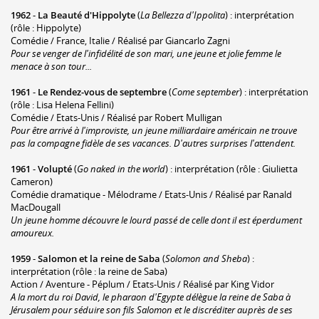
1962
-
La Beauté d'Hippolyte
(
La Bellezza d'Ippolita
) : interprétation
(rôle : Hippolyte)
Comédie / France, Italie / Réalisé par Giancarlo Zagni
Pour se venger de l'infidélité de son mari, une jeune et jolie femme le
menace à son tour...
1961
-
Le Rendez-vous de septembre
(
Come september
) : interprétation
(rôle : Lisa Helena Fellini)
Comédie / Etats-Unis / Réalisé par Robert Mulligan
Pour être arrivé à l'improviste, un jeune milliardaire américain ne trouve
pas la compagne fidèle de ses vacances. D'autres surprises l'attendent.
1961
-
Volupté
(
Go naked in the world
) : interprétation (rôle : Giulietta
Cameron)
Comédie dramatique - Mélodrame / Etats-Unis / Réalisé par Ranald
MacDougall
Un jeune homme découvre le lourd passé de celle dont il est éperdument
amoureux.
1959
-
Salomon et la reine de Saba
(
Solomon and Sheba
) :
interprétation (rôle : la reine de Saba)
Action / Aventure - Péplum / Etats-Unis / Réalisé par King Vidor
A la mort du roi David, le pharaon d'Egypte délègue la reine de Saba à
Jérusalem pour séduire son fils Salomon et le discréditer auprès de ses