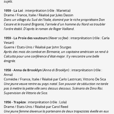
sujets.
1959
-
La Loi
: interprétation (rôle : Marietta)
Drame / France, Italie / Réalisé par Jules Dassin
Dans un village du Sud de l'Italie, dominé par le riche propriétaire Don
Cesare et le truand Brigante, l'arrivée d'un homme du Nord va troubler
l'ordre établi. D'après le roman de Roger Vailland.
1959
-
La Proie des vautours
(
Never so few
) : interprétation (rôle : Carla
Vesari)
Guerre / Etats-Unis / Réalisé par John Sturges
Après des mois de combat en Birmanie, un capitaine américain se rend à
Calcutta pour une conférence d'état-major. Il y rencontre une belle
émigrée.
1958
-
Anna de Brooklyn
(
Anna di Brooklyn
) : interprétation (rôle :
Anna)
Comédie / France, Italie / Réalisé par Carlo Lastricati, Vittorio De Sica
Une jeune veuve rentre au pays natal. Son pouvoir de séduction ne tarde
pas à mettre la petite ville sens dessus dessous. Scénario de Dino Risi.
Supervision de Vittorio de Sica.
1956
-
Trapèze
: interprétation (rôle : Lola)
Drame / Etats-Unis / Réalisé par Carol Reed
Une jeune femme devenue la partenaire de deux trapezistes éveille en eux