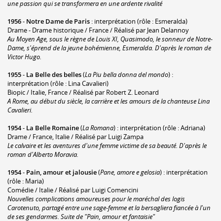
une passion qui se transformera en une ardente rivalité
1956
-
Notre Dame de Paris
: interprétation (rôle : Esmeralda)
Drame - Drame historique / France / Réalisé par Jean Delannoy
Au Moyen Age, sous le règne de Louis XI, Quasimodo, le sonneur de Notre-
Dame, s'éprend de la jeune bohémienne, Esmeralda. D'après le roman de
Victor Hugo.
1955
-
La Belle des belles
(
La Piu bella donna del mondo
) :
interprétation (rôle : Lina Cavalieri)
Biopic / Italie, France / Réalisé par Robert Z. Leonard
A Rome, au début du siècle, la carrière et les amours de la chanteuse Lina
Cavalieri.
1954
-
La Belle Romaine
(
La Romana
) : interprétation (rôle : Adriana)
Drame / France, Italie / Réalisé par Luigi Zampa
Le calvaire et les aventures d'une femme victime de sa beauté. D'après le
roman d'Alberto Moravia.
1954
-
Pain, amour et jalousie
(
Pane, amore e gelosia
) : interprétation
(rôle : Maria)
Comédie / Italie / Réalisé par Luigi Comencini
Nouvelles complications amoureuses pour le maréchal des logis
Carotenuto, partagé entre une sage-femme et la bersagliera fiancée à l'un
de ses gendarmes. Suite de "Pain, amour et fantaisie"