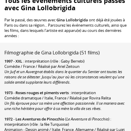
Tous les événements culturels passés
avec Gina Lollobrigida
Par le passé, des œuvres avec
Gina Lollobrigida
ont déjà été jouées à
Paris ou dans sa région... Parcourez les événements culturels, ainsi que
les films, dans lesquels l'artiste est apparu(e) au cours des dernières
années :
Filmographie de Gina Lollobrigida (51 films)
1997
-
XXL
: interprétation (rôle : Gaby Berrebi)
Comédie / France / Réalisé par Ariel Zeitoun
Un Juif et un Auvergnat établis dans le quartier du Sentier ont toutes les
raisons de se détester. Jusqu'au jour où les circonstances veulent qu'une
solide amitié supplante leurs différends.
1973
-
Roses rouges et piments verts
: interprétation
Comédie dramatique / Italie, France / Réalisé par Rovira Relita
Un fils éprouve pour sa mère une affection passionnée. Il se mariera avec
une riche héritière pour offrir à sa mère la villa de ses rêves.
1972
-
Les Aventures de Pinocchio
(
Le Avventure di Pinocchio
) :
interprétation (rôle : la fée Turquoise)
Animation - Dessin animé / Italie, France, Allemagne / Réalisé par Luigi