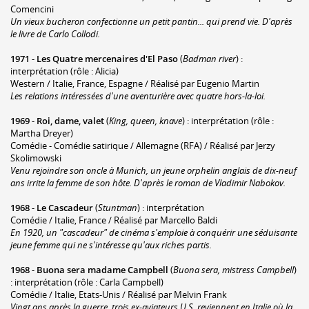
Comencini
Un vieux bucheron confectionne un petit pantin... qui prend vie. D'après
le livre de Carlo Collodi.
1971
-
Les Quatre mercenaires d'El Paso
(
Badman river
) :
interprétation (rôle : Alicia)
Western / Italie, France, Espagne / Réalisé par Eugenio Martin
Les relations intéressées d'une aventurière avec quatre hors-la-loi.
1969
-
Roi, dame, valet
(
King, queen, knave
) : interprétation (rôle :
Martha Dreyer)
Comédie - Comédie satirique / Allemagne (RFA) / Réalisé par Jerzy
Skolimowski
Venu rejoindre son oncle à Munich, un jeune orphelin anglais de dix-neuf
ans irrite la femme de son hôte. D'après le roman de Vladimir Nabokov.
1968
-
Le Cascadeur
(
Stuntman
) : interprétation
Comédie / Italie, France / Réalisé par Marcello Baldi
En 1920, un "cascadeur" de cinéma s'emploie à conquérir une séduisante
jeune femme qui ne s'intéresse qu'aux riches partis.
1968
-
Buona sera madame Campbell
(
Buona sera, mistress Campbell
)
: interprétation (rôle : Carla Campbell)
Comédie / Italie, Etats-Unis / Réalisé par Melvin Frank
Vingt ans après la guerre, trois ex-aviateurs U.S. reviennent en Italie où la