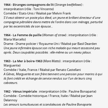
1964
-
Etranges compagnons de lit
(
Strange bedfellows
) :
interprétation (rôle : Toni Vincente)
Comédie / Etats-Unis / Réalisé par Melvin Frank
S'il veut obtenir un poste plus élevé, un jeune et brillant directeur d'une
compagnie pétrolière devra mettre de l'ordre dans son ménage, perturbé
par les excentricités de son épouse...
1964
-
La Femme de paille
(
Woman of straw
) : interprétation (rôle :
Maria Marcello)
Drame - Drame policier / Royaume-Uni / Réalisé par Basil Dearden
Une jeune infirmière épouse son riche malade qui meurt assassiné peu
après. Deux coupables possibles : elle-même ou un neveu jaloux.
1963
-
La Mer à boire-1963
(
Mare Matto
) : interprétation (rôle :
Marguerite)
Comédie / Italie, France / Réalisé par Renato Castellani
A Gênes, Marguerite et son frère tiennent une pension pour marins à qui
ils font crédit en échange de service rendus sur l'un de leurs cinq
caboteurs.
1962
-
Vénus impériale
: interprétation (rôle : Pauline Bonaparte)
Comédie - Comédie historique / France, Italie / Réalisé par Jean
Delannoy
Les amours tumultueuses et scandaleuses de Pauline Bonaparte.