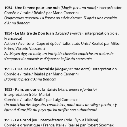
1954
-
Une femme pour une nuit
(
Moglie per una notte
) : interprétation
Comédie / Italie / Réalisé par Mario Camerini
Quiproquos amoureux à Parme au siècle dernier. D'après une comédie
d'Anna Bonacci.
1954
-
Le Maître de Don Juan
(
Crossed swords
) : interprétation (rôle :
Francesca)
Action / Aventure - Cape et épée / Italie, Etats-Unis / Réalisé par Milton
Krims, Vittorio Vassarotti
Au Moyen Age, en Italie, un intrépide chevalier empêche un traitre de
s'emparer du pouvoir et d'épouser la fille du souverain.
1953
-
L'Heure de la fantaisie
(
Moglie per una notte
) : interprétation
Comédie / Italie / Réalisé par Mario Camerini
D'après la pièce d'Anna Bonacci.
1953
-
Pain, amour et fantaisie
(
Pane, amore e fantasia
) :
interprétation (rôle : Maria)
Comédie / Italie / Réalisé par Luigi Comencini
Un maréchal des logis des carabiniers, muté dans un village perdu, s’y
éprend d’une fille du pays qui lui préfère son subordonné.
1953
-
Le Grand jeu
: interprétation (rôle : Sylvia Héléna)
Comédie dramatique / France, Italie / Réalisé par Robert Siodmak