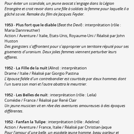
Pour éviter un scandale, un jeune avocat s'engage dans la Légion
Etrangère et croit revoir dans une fille à soldats la femme pour laquelle il a
gâché sa vie. Remake du film de Jacques Feyder.
1953
-
Plus fort que le diable
(
Beat the Devil
) : interprétation (rôle :
Maria Dannreuther)
Action / Aventure / Italie, Etats-Unis, Royaume-Uni / Réalisé par John
Huston
Des gangsters s'affrontent pour s'approprier un territoire réputé pour ses
gisements d'uranium. Deux jolies femmes viennent perturber leurs
affaires.
1952
-
La Fille de la nuit
(
Alina
) : interprétation
Drame / Italie / Réalisé par Giorgio Pastina
L'épouse fidèle d'un contrebandier est courtisée par deux hommes dont
l'un tuera son mari et l'autre abattra le meurtrier.
1952
-
Les Belles de nuit
: interprétation (rôle : Leila)
Comédie / France / Réalisé par René Clair
Un jeune musicien vit en rêve des aventures amoureuses à des époques
différentes.
1952
-
Fanfan la Tulipe
: interprétation (rôle : Adeline)
Action / Aventure / France, Italie / Réalisé par Christian-Jaque
Pour l'amour d'une belle, un espiègle jeune homme, beau parleur et