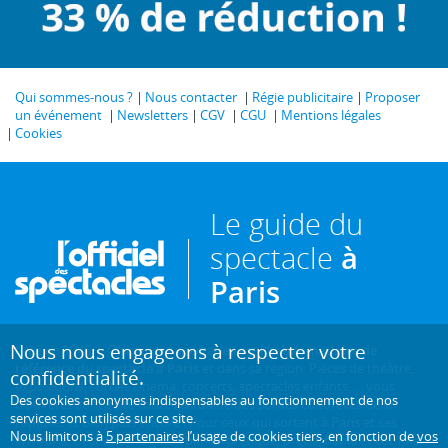
Qui sommes-nous ?
Nous contacter
Régie publicitaire
Proposer
un événement
Newsletters
CGV
CGU
Mentions légales
Cookies
Le guide du
spectacle
à
Paris
Nous nous engageons à respecter votre
Créé en 1946, L'Officiel des spectacles est
l'hebdomadaire de
référence du spectacle à Paris
et dans sa région. Pièces de théâtre,
confidentialité.
expositions, sorties cinéma, concerts, spectacles enfants... : vous
Des cookies anonymes indispensables au fonctionnement de nos
trouverez sur ce site toute l'actualité des sorties culturelles de la
services sont utilisés sur ce site.
capitale, et bien plus encore ! Pour ceux qui sortent à Paris et ses
Nous limitons à
5 partenaires
l’usage de cookies tiers, en fonction de
vos
environs, c'est aussi le guide papier pratique, précis, fiable et complet.