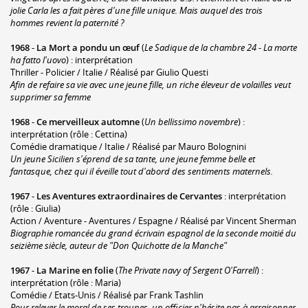
jolie Carla les a fait pères d'une fille unique. Mais auquel des trois
hommes revient la paternité ?
1968
-
La Mort a pondu un œuf
(
Le Sadique de la chambre 24 - La morte
ha fatto l'uovo
) : interprétation
Thriller - Policier / Italie / Réalisé par Giulio Questi
Afin de refaire sa vie avec une jeune fille, un riche éleveur de volailles veut
supprimer sa femme
1968
-
Ce merveilleux automne
(
Un bellissimo novembre
) :
interprétation (rôle : Cettina)
Comédie dramatique / Italie / Réalisé par Mauro Bolognini
Un jeune Sicilien s'éprend de sa tante, une jeune femme belle et
fantasque, chez qui il éveille tout d'abord des sentiments maternels.
1967
-
Les Aventures extraordinaires de Cervantes
: interprétation
(rôle : Giulia)
Action / Aventure - Aventures / Espagne / Réalisé par Vincent Sherman
Biographie romancée du grand écrivain espagnol de la seconde moitié du
seizième siècle, auteur de "Don Quichotte de la Manche"
1967
-
La Marine en folie
(
The Private navy of Sergent O'Farrell
) :
interprétation (rôle : Maria)
Comédie / Etats-Unis / Réalisé par Frank Tashlin
Pour relever le moral de ses troupes, un officier n'hésite pas à arraisonner