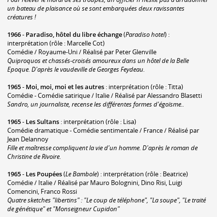
un bateau de plaisance où se sont embarquées deux ravissantes
créatures !
1966
-
Paradiso, hôtel du libre échange
(
Paradiso hotel
) :
interprétation (rôle : Marcelle Cot)
Comédie / Royaume-Uni / Réalisé par Peter Glenville
Quiproquos et chassés-croisés amoureux dans un hôtel de la Belle
Epoque. D'après le vaudeville de Georges Feydeau.
1965
-
Moi, moi, moi et les autres
: interprétation (rôle : Titta)
Comédie - Comédie satirique / Italie / Réalisé par Alessandro Blasetti
Sandro, un journaliste, recense les différentes formes d'égoïsme..
1965
-
Les Sultans
: interprétation (rôle : Lisa)
Comédie dramatique - Comédie sentimentale / France / Réalisé par
Jean Delannoy
Fille et maîtresse compliquent la vie d'un homme. D'après le roman de
Christine de Rivoire.
1965
-
Les Poupées
(
Le Bambole
) : interprétation (rôle : Beatrice)
Comédie / Italie / Réalisé par Mauro Bolognini, Dino Risi, Luigi
Comencini, Franco Rossi
Quatre sketches "libertins" : "Le coup de téléphone", "La soupe", "Le traité
de génétique" et "Monseigneur Cupidon"