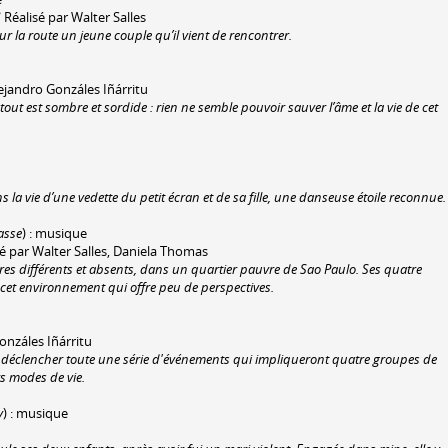
Réalisé par Walter Salles
sur la route un jeune couple qu’il vient de rencontrer.
ejandro Gonzáles Iñárritu
tout est sombre et sordide : rien ne semble pouvoir sauver l’âme et la vie de cet
ns la vie d’une vedette du petit écran et de sa fille, une danseuse étoile reconnue.
asse
) : musique
isé par Walter Salles, Daniela Thomas
ères différents et absents, dans un quartier pauvre de Sao Paulo. Ses quatre
et environnement qui offre peu de perspectives.
onzáles Iñárritu
 déclencher toute une série d'événements qui impliqueront quatre groupes de
rs modes de vie.
y
) : musique