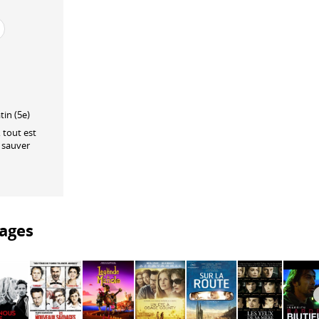
tin (5e)
 tout est
 sauver
ages