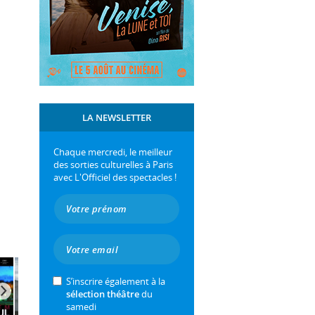
LA NEWSLETTER
Chaque mercredi, le meilleur
des sorties culturelles à Paris
avec L'Officiel des spectacles !
S’inscrire également à la
sélection théâtre
du
samedi