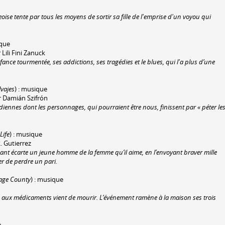
ise tente par tous les moyens de sortir sa fille de l'emprise d'un voyou qui
que
Lili Fini Zanuck
fance tourmentée, ses addictions, ses tragédies et le blues, qui l'a plus d’une
lvajes
) : musique
r Damián Szifrón
tidiennes dont les personnages, qui pourraient être nous, finissent par « péter le
Life
) : musique
. Gutierrez
isant écarte un jeune homme de la femme qu’il aime, en l’envoyant braver mille
r de perdre un pari.
sage County
) : musique
ro aux médicaments vient de mourir. L’événement ramène à la maison ses trois
e