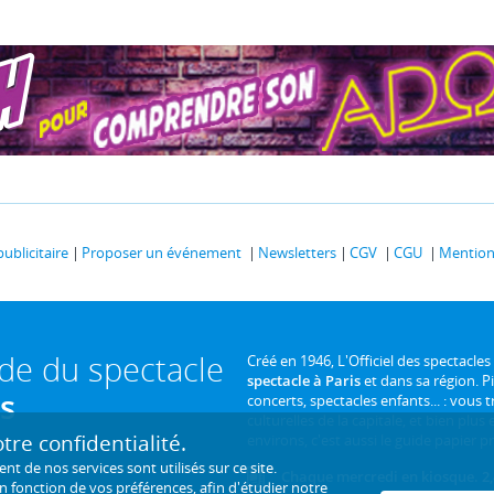
publicitaire
Proposer un événement
Newsletters
CGV
CGU
Mentions
ide du spectacle
Créé en 1946, L'Officiel des spectacles
spectacle à Paris
et dans sa région. P
is
concerts, spectacles enfants... : vous t
culturelles de la capitale, et bien plus
re confidentialité.
environs, c'est aussi le guide papier pr
de nos services sont utilisés sur ce site.
Chaque mercredi en kiosque. 2,
en fonction de
vos préférences
, afin d'étudier notre