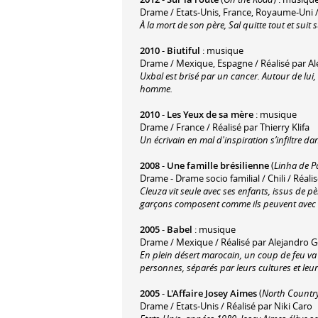
Drame / Etats-Unis, France, Royaume-Uni / 
À la mort de son père, Sal quitte tout et suit 
2010
-
Biutiful
: musique
Drame / Mexique, Espagne / Réalisé par Al
Uxbal est brisé par un cancer. Autour de lui, 
homme.
2010
-
Les Yeux de sa mère
: musique
Drame / France / Réalisé par Thierry Klifa
Un écrivain en mal d'inspiration s’infiltre da
2008
-
Une famille brésilienne
(
Linha de P
Drame - Drame socio familial / Chili / Réal
Cleuza vit seule avec ses enfants, issus de p
garçons composent comme ils peuvent avec c
2005
-
Babel
: musique
Drame / Mexique / Réalisé par Alejandro G
En plein désert marocain, un coup de feu va
personnes, séparés par leurs cultures et leu
2005
-
L'Affaire Josey Aimes
(
North Countr
Drame / Etats-Unis / Réalisé par Niki Caro