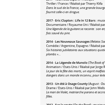
Thriller / France / Réalisé par Thierry Klifa
Dans le sud de la France, une grande bourgeo
fournit celle-ci en drogue.
2017
-
Eric Clapton : Life in 12 Bars
: musi
Documentaire / Royaume-Uni / Réalisé par 
Une légende de la guitare se raconte : son en
fois sauvé du pire.
2014
-
Les Nouveaux Sauvages
(
Relatos Sa
Comédie / Argentine, Espagne / Réalisé pa
Six histoires jubilatoires aux situations quo
plombs »…
2014
-
La Légende de Manolo
(
The Book of 
Animation / Etats-Unis / Réalisé par Jorge R
Le jour de la fête des morts, un esprit malfa
dangers dans un monde inconnu, pour évite
2013
-
Un été à Osage County
(
August : O
Drame / Etats-Unis / Réalisé par John Wells
Le mari de Violet, matriarche parano et acc
filles.
2012
-
Sur la route
(
On the Road
) : musiqu