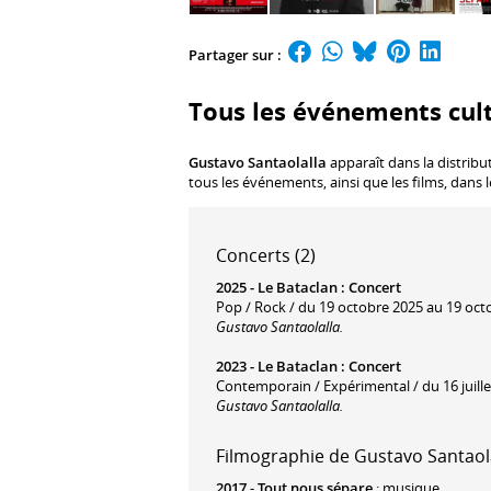
Partager sur :
Tous les événements cult
Gustavo Santaolalla
apparaît dans la distribu
tous les événements, ainsi que les films, dans 
Concerts (2)
2025 -
Le Bataclan
:
Concert
Pop / Rock / du 19 octobre 2025 au 19 oct
Gustavo Santaolalla.
2023 -
Le Bataclan
:
Concert
Contemporain / Expérimental / du 16 juillet
Gustavo Santaolalla.
Filmographie de Gustavo Santaolal
2017
-
Tout nous sépare
: musique