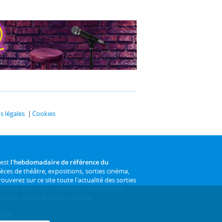
 légales
Cookies
 est
l'hebdomadaire de référence du
ièces de théâtre, expositions, sorties cinéma,
rouverez sur ce site toute l'actualité des sorties
 encore ! Pour ceux qui sortent à Paris et ses
atique, précis, fiable et complet.
40 €.