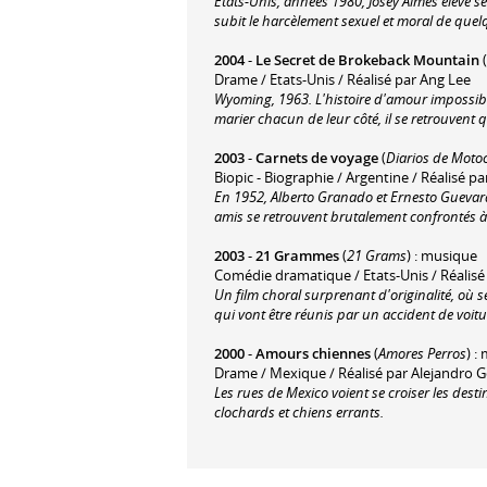
Etats-Unis, années 1980, Josey Aimes élève se
subit le harcèlement sexuel et moral de quelq
2004
-
Le Secret de Brokeback Mountain
(
Drame / Etats-Unis / Réalisé par Ang Lee
Wyoming, 1963. L'histoire d'amour impossib
marier chacun de leur côté, il se retrouvent 
2003
-
Carnets de voyage
(
Diarios de Motoc
Biopic - Biographie / Argentine / Réalisé pa
En 1952, Alberto Granado et Ernesto Guevara,
amis se retrouvent brutalement confrontés à la
2003
-
21 Grammes
(
21 Grams
) : musique
Comédie dramatique / Etats-Unis / Réalisé
Un film choral surprenant d'originalité, où s
qui vont être réunis par un accident de voitu
2000
-
Amours chiennes
(
Amores Perros
) :
Drame / Mexique / Réalisé par Alejandro G
Les rues de Mexico voient se croiser les des
clochards et chiens errants.