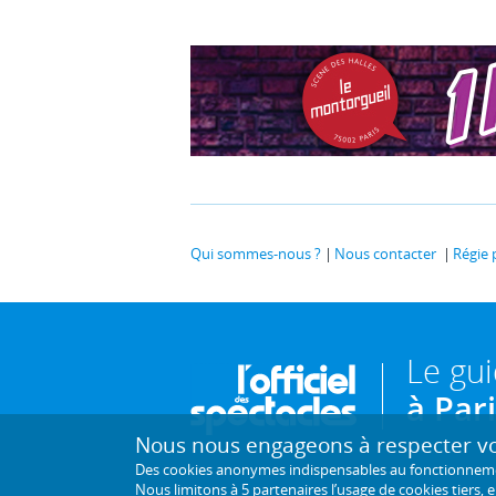
Qui sommes-nous ?
Nous contacter
Régie 
Le gu
à Par
Nous nous engageons à respecter vot
Des cookies anonymes indispensables au fonctionnement 
Nous limitons à
5 partenaires
l’usage de cookies tiers, 