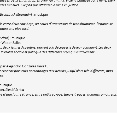
ule ses deux enfants, après avoir fui un mari violent. Engagée dans mine, elle y
ues mineurs. Elle finit par attaquer la mine en justice.
Brokeback Mountain
) : musique
le entre deux cow-boys, au cours d'une saison de transhumance. Repartis se
quatre ans plus tard.
icleta
) : musique
r Walter Salles
 deux jeunes Argentins, partent à la découverte de leur continent. Les deux
 réalité sociale et politique des différents pays qu'ils traversent.
 par Alejandro Gonzáles Iñárritu
e croisent plusieurs personnages aux destins jusqu'alors très différents, mais
re.
 musique
onzáles Iñárritu
tins d'une faune étrange, entre petits voyous, tueurs à gages, hommes amoureux,