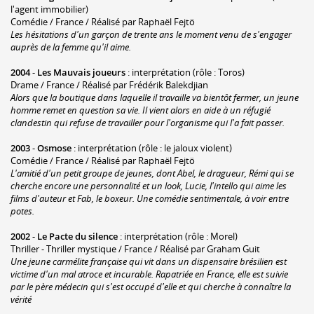
l'agent immobilier)
Comédie / France / Réalisé par Raphaël Fejtö
Les hésitations d'un garçon de trente ans le moment venu de s'engager
auprès de la femme qu'il aime.
2004
-
Les Mauvais joueurs
: interprétation (rôle : Toros)
Drame / France / Réalisé par Frédérik Balekdjian
Alors que la boutique dans laquelle il travaille va bientôt fermer, un jeune
homme remet en question sa vie. Il vient alors en aide à un réfugié
clandestin qui refuse de travailler pour l'organisme qui l'a fait passer.
2003
-
Osmose
: interprétation (rôle : le jaloux violent)
Comédie / France / Réalisé par Raphaël Fejtö
L'amitié d'un petit groupe de jeunes, dont Abel, le dragueur, Rémi qui se
cherche encore une personnalité et un look, Lucie, l'intello qui aime les
films d'auteur et Fab, le boxeur. Une comédie sentimentale, à voir entre
potes.
2002
-
Le Pacte du silence
: interprétation (rôle : Morel)
Thriller - Thriller mystique / France / Réalisé par Graham Guit
Une jeune carmélite française qui vit dans un dispensaire brésilien est
victime d'un mal atroce et incurable. Rapatriée en France, elle est suivie
par le père médecin qui s'est occupé d'elle et qui cherche à connaître la
vérité