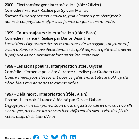
2000
-
Electroménager
: interprétation (rôle : Olivier)
Comédie / France / Réalisé par Sylvain Monod
Sortant d'une dépression nerveuse, Jean n'entend pas réintégrer le
domicile conjugal sans offrir à sa femme un four à micro-ondes...
1999
-
Cours toujours
: interprétation (rôle : Paco)
Comédie / France / Réalisé par Dante Desarthe
Laissé dans l'ignorance des us et coutumes de sa religion, un jeune juif
vivant à Paris se trouve décontenancé lorqu'il apprend qu'il doit enterrer
le prépuce de son premier enfant après la circoncision.
1998
-
Les Kidnappeurs
: interprétation (rôle : Ulysse)
Comédie - Comédie policière / France / Réalisé par Graham Guit
Quatre chiens fous s'associent pour ce qu'ils croient être le hold-up du
siècle. Mais rien ne se passe comme prévu..
1997
-
Déjà mort
: interprétation (rôle : Alain)
Drame - Film noir / France / Réalisé par Olivier Dahan
Engagé pour un film porno, Louise, qui a quitté la ville de province où elle
s'ennuyait, découvre un univers bien différent du sien : celui des fils de
riches oisifs de la Côte d'Azur.
Partager sur :