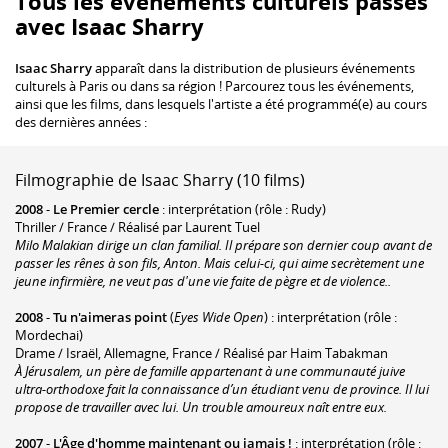
Tous les événements culturels passés
avec Isaac Sharry
Isaac Sharry
apparaît dans la distribution de plusieurs événements
culturels à Paris ou dans sa région ! Parcourez tous les événements,
ainsi que les films, dans lesquels l'artiste a été programmé(e) au cours
des dernières années :
Filmographie de Isaac Sharry (10 films)
2008
-
Le Premier cercle
: interprétation (rôle : Rudy)
Thriller / France / Réalisé par Laurent Tuel
Milo Malakian dirige un clan familial. Il prépare son dernier coup avant de
passer les rênes à son fils, Anton. Mais celui-ci, qui aime secrètement une
jeune infirmière, ne veut pas d'une vie faite de pègre et de violence..
2008
-
Tu n'aimeras point
(
Eyes Wide Open
) : interprétation (rôle :
Mordechai)
Drame / Israël, Allemagne, France / Réalisé par Haim Tabakman
À Jérusalem, un père de famille appartenant à une communauté juive
ultra-orthodoxe fait la connaissance d’un étudiant venu de province. Il lui
propose de travailler avec lui. Un trouble amoureux naît entre eux.
2007
-
L'Âge d'homme maintenant ou jamais !
: interprétation (rôle :