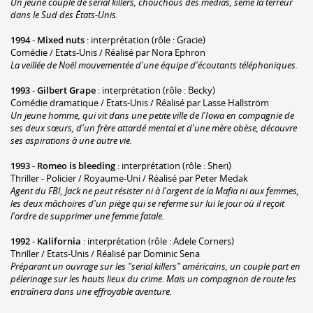
Un jeune couple de serial killers, chouchous des médias, sème la terreur
dans le Sud des États-Unis.
1994
-
Mixed nuts
: interprétation (rôle : Gracie)
Comédie / Etats-Unis / Réalisé par Nora Ephron
La veillée de Noël mouvementée d'une équipe d'écoutants téléphoniques.
1993
-
Gilbert Grape
: interprétation (rôle : Becky)
Comédie dramatique / Etats-Unis / Réalisé par Lasse Hallström
Un jeune homme, qui vit dans une petite ville de l'Iowa en compagnie de
ses deux sœurs, d'un frère attardé mental et d'une mère obèse, découvre
ses aspirations à une autre vie.
1993
-
Romeo is bleeding
: interprétation (rôle : Sheri)
Thriller - Policier / Royaume-Uni / Réalisé par Peter Medak
Agent du FBI, Jack ne peut résister ni à l'argent de la Mafia ni aux femmes,
les deux mâchoires d'un piège qui se referme sur lui le jour où il reçoit
l'ordre de supprimer une femme fatale.
1992
-
Kalifornia
: interprétation (rôle : Adele Corners)
Thriller / Etats-Unis / Réalisé par Dominic Sena
Préparant un ouvrage sur les "serial killers" américains, un couple part en
pélerinage sur les hauts lieux du crime. Mais un compagnon de route les
entraînera dans une effroyable aventure.