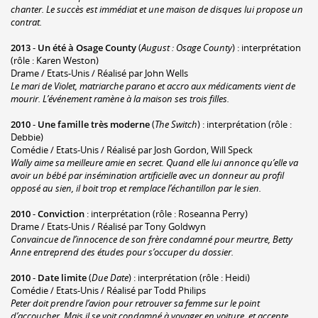
chanter. Le succès est immédiat et une maison de disques lui propose un
contrat.
2013
-
Un été à Osage County
(
August : Osage County
) : interprétation
(rôle : Karen Weston)
Drame / Etats-Unis / Réalisé par John Wells
Le mari de Violet, matriarche parano et accro aux médicaments vient de
mourir. L’événement ramène à la maison ses trois filles.
2010
-
Une famille très moderne
(
The Switch
) : interprétation (rôle :
Debbie)
Comédie / Etats-Unis / Réalisé par Josh Gordon, Will Speck
Wally aime sa meilleure amie en secret. Quand elle lui annonce qu’elle va
avoir un bébé par insémination artificielle avec un donneur au profil
opposé au sien, il boit trop et remplace l’échantillon par le sien.
2010
-
Conviction
: interprétation (rôle : Roseanna Perry)
Drame / Etats-Unis / Réalisé par Tony Goldwyn
Convaincue de l’innocence de son frère condamné pour meurtre, Betty
Anne entreprend des études pour s’occuper du dossier.
2010
-
Date limite
(
Due Date
) : interprétation (rôle : Heidi)
Comédie / Etats-Unis / Réalisé par Todd Philips
Peter doit prendre l’avion pour retrouver sa femme sur le point
d’accoucher. Mais il se voit condamné à voyager en voiture, et accepte