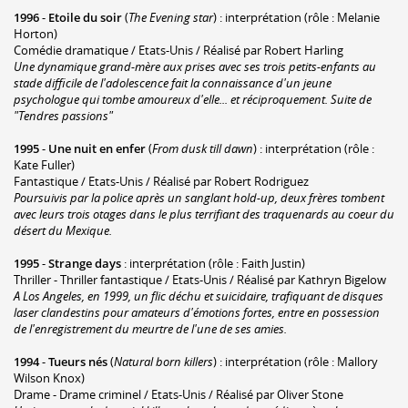
1996
-
Etoile du soir
(
The Evening star
) : interprétation (rôle : Melanie
Horton)
Comédie dramatique / Etats-Unis / Réalisé par Robert Harling
Une dynamique grand-mère aux prises avec ses trois petits-enfants au
stade difficile de l'adolescence fait la connaissance d'un jeune
psychologue qui tombe amoureux d'elle... et réciproquement. Suite de
"Tendres passions"
1995
-
Une nuit en enfer
(
From dusk till dawn
) : interprétation (rôle :
Kate Fuller)
Fantastique / Etats-Unis / Réalisé par Robert Rodriguez
Poursuivis par la police après un sanglant hold-up, deux frères tombent
avec leurs trois otages dans le plus terrifiant des traquenards au coeur du
désert du Mexique.
1995
-
Strange days
: interprétation (rôle : Faith Justin)
Thriller - Thriller fantastique / Etats-Unis / Réalisé par Kathryn Bigelow
A Los Angeles, en 1999, un flic déchu et suicidaire, trafiquant de disques
laser clandestins pour amateurs d'émotions fortes, entre en possession
de l'enregistrement du meurtre de l'une de ses amies.
1994
-
Tueurs nés
(
Natural born killers
) : interprétation (rôle : Mallory
Wilson Knox)
Drame - Drame criminel / Etats-Unis / Réalisé par Oliver Stone