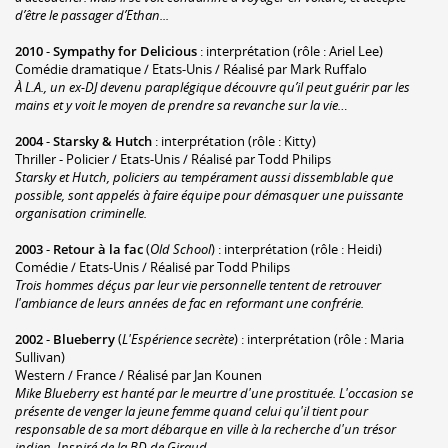
d’être le passager d’Ethan...
2010
-
Sympathy for Delicious
: interprétation (rôle : Ariel Lee)
Comédie dramatique / Etats-Unis / Réalisé par Mark Ruffalo
À L.A., un ex-DJ devenu paraplégique découvre qu’il peut guérir par les
mains et y voit le moyen de prendre sa revanche sur la vie…
2004
-
Starsky & Hutch
: interprétation (rôle : Kitty)
Thriller - Policier / Etats-Unis / Réalisé par Todd Philips
Starsky et Hutch, policiers au tempérament aussi dissemblable que
possible, sont appelés à faire équipe pour démasquer une puissante
organisation criminelle.
2003
-
Retour à la fac
(
Old School
) : interprétation (rôle : Heidi)
Comédie / Etats-Unis / Réalisé par Todd Philips
Trois hommes déçus par leur vie personnelle tentent de retrouver
l'ambiance de leurs années de fac en reformant une confrérie.
2002
-
Blueberry
(
L'Espérience secrète
) : interprétation (rôle : Maria
Sullivan)
Western / France / Réalisé par Jan Kounen
Mike Blueberry est hanté par le meurtre d'une prostituée. L'occasion se
présente de venger la jeune femme quand celui qu'il tient pour
responsable de sa mort débarque en ville à la recherche d'un trésor
indien. Inspiré de la BD de Giraud.