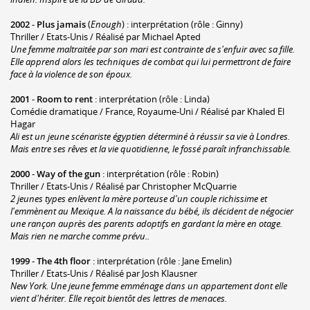
2002
-
Plus jamais
(
Enough
) : interprétation (rôle : Ginny)
Thriller / Etats-Unis / Réalisé par Michael Apted
Une femme maltraitée par son mari est contrainte de s'enfuir avec sa fille.
Elle apprend alors les techniques de combat qui lui permettront de faire
face à la violence de son époux.
2001
-
Room to rent
: interprétation (rôle : Linda)
Comédie dramatique / France, Royaume-Uni / Réalisé par Khaled El
Hagar
Ali est un jeune scénariste égyptien déterminé à réussir sa vie à Londres.
Mais entre ses rêves et la vie quotidienne, le fossé paraît infranchissable.
2000
-
Way of the gun
: interprétation (rôle : Robin)
Thriller / Etats-Unis / Réalisé par Christopher McQuarrie
2 jeunes types enlèvent la mère porteuse d'un couple richissime et
l'emmènent au Mexique. A la naissance du bébé, ils décident de négocier
une rançon auprès des parents adoptifs en gardant la mère en otage.
Mais rien ne marche comme prévu..
1999
-
The 4th floor
: interprétation (rôle : Jane Emelin)
Thriller / Etats-Unis / Réalisé par Josh Klausner
New York. Une jeune femme emménage dans un appartement dont elle
vient d'hériter. Elle reçoit bientôt des lettres de menaces.