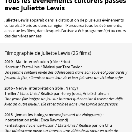
Tous les événements culturels passés
avec Juliette Lewis
Juliette Lewis
apparaît dans la distribution de plusieurs événements
culturels à Paris ou dans sa région ! Parcourez tous les événements,
ainsi que les films, dans lesquels l'artiste a été programmé(e) au cours
des dernières années :
Filmographie de Juliette Lewis (25 films)
2019
-
Ma
: interprétation (rôle : Erica)
Horreur / Etats-Unis / Réalisé par Tate Taylor
Une femme solitaire invite des adolescents dans son sous-sol pour qu'ils y
fassent la fête, s'immisce dans leur vie et leur fait vivre un véritable enfer.
2016
-
Nerve
: interprétation (rôle : Nancy)
Thriller / Etats-Unis / Réalisé par Henry Joost, Ariel Schulman
Une jeune fille intègre un jeu sur Internet qui consiste à relever des défis.
Avec un autre joueur, elle est entraînée dans une spirale dangereuse.
2015
-
Jem et les Hologrammes
(
Jem and the Holograms
) :
interprétation (rôle : Erica Raymond)
Fantastique / Science-Fiction / Etats-Unis / Réalisé par Jon Chu
Une adolescente poste sur Internet une vidéo de sa sœur en train de