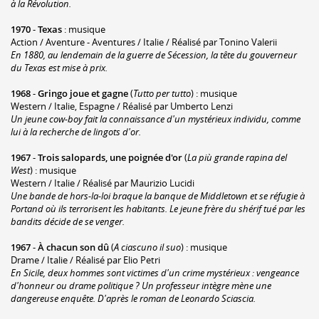
à la Révolution.
1970
-
Texas
: musique
Action / Aventure - Aventures / Italie / Réalisé par Tonino Valerii
En 1880, au lendemain de la guerre de Sécession, la tête du gouverneur
du Texas est mise à prix.
1968
-
Gringo joue et gagne
(
Tutto per tutto
) : musique
Western / Italie, Espagne / Réalisé par Umberto Lenzi
Un jeune cow-boy fait la connaissance d'un mystérieux individu, comme
lui à la recherche de lingots d'or.
1967
-
Trois salopards, une poignée d'or
(
La più grande rapina del
West
) : musique
Western / Italie / Réalisé par Maurizio Lucidi
Une bande de hors-la-loi braque la banque de Middletown et se réfugie à
Portand où ils terrorisent les habitants. Le jeune frère du shérif tué par les
bandits décide de se venger.
1967
-
À chacun son dû
(
A ciascuno il suo
) : musique
Drame / Italie / Réalisé par Elio Petri
En Sicile, deux hommes sont victimes d'un crime mystérieux : vengeance
d'honneur ou drame politique ? Un professeur intègre mène une
dangereuse enquête. D'après le roman de Leonardo Sciascia.