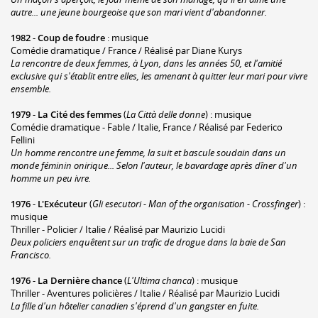
autre... une jeune bourgeoise que son mari vient d'abandonner.
1982
-
Coup de foudre
: musique
Comédie dramatique / France / Réalisé par Diane Kurys
La rencontre de deux femmes, à Lyon, dans les années 50, et l'amitié
exclusive qui s'établit entre elles, les amenant à quitter leur mari pour vivre
ensemble.
1979
-
La Cité des femmes
(
La Città delle donne
) : musique
Comédie dramatique - Fable / Italie, France / Réalisé par Federico
Fellini
Un homme rencontre une femme, la suit et bascule soudain dans un
monde féminin onirique... Selon l'auteur, le bavardage après dîner d'un
homme un peu ivre.
1976
-
L'Exécuteur
(
Gli esecutori - Man of the organisation - Crossfinger
) :
musique
Thriller - Policier / Italie / Réalisé par Maurizio Lucidi
Deux policiers enquêtent sur un trafic de drogue dans la baie de San
Francisco.
1976
-
La Dernière chance
(
L'Ultima chanca
) : musique
Thriller - Aventures policières / Italie / Réalisé par Maurizio Lucidi
La fille d'un hôtelier canadien s'éprend d'un gangster en fuite.