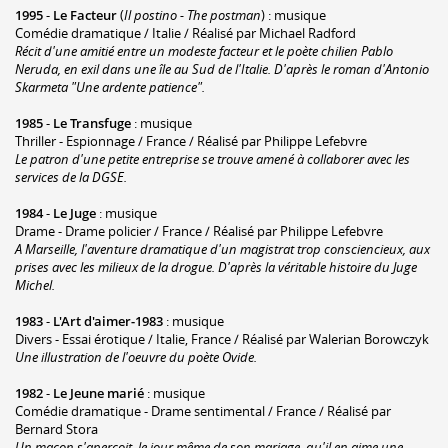
1995
-
Le Facteur
(
Il postino - The postman
) : musique
Comédie dramatique / Italie / Réalisé par Michael Radford
Récit d'une amitié entre un modeste facteur et le poète chilien Pablo
Neruda, en exil dans une île au Sud de l'Italie. D'après le roman d'Antonio
Skarmeta "Une ardente patience".
1985
-
Le Transfuge
: musique
Thriller - Espionnage / France / Réalisé par Philippe Lefebvre
Le patron d'une petite entreprise se trouve amené à collaborer avec les
services de la DGSE.
1984
-
Le Juge
: musique
Drame - Drame policier / France / Réalisé par Philippe Lefebvre
A Marseille, l'aventure dramatique d'un magistrat trop consciencieux, aux
prises avec les milieux de la drogue. D'après la véritable histoire du Juge
Michel.
1983
-
L'Art d'aimer-1983
: musique
Divers - Essai érotique / Italie, France / Réalisé par Walerian Borowczyk
Une illustration de l'oeuvre du poète Ovide.
1982
-
Le Jeune marié
: musique
Comédie dramatique - Drame sentimental / France / Réalisé par
Bernard Stora
Un maçon s'aperçoit, le jour même de son mariage, qu'il en aime une