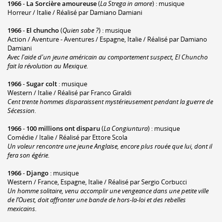
1966
-
La Sorcière amoureuse
(
La Strega in amore
) : musique
Horreur / Italie / Réalisé par Damiano Damiani
1966
-
El chuncho
(
Quien sabe ?
) : musique
Action / Aventure - Aventures / Espagne, Italie / Réalisé par Damiano
Damiani
Avec l'aide d'un jeune américain au comportement suspect, El Chuncho
fait la révolution au Mexique.
1966
-
Sugar colt
: musique
Western / Italie / Réalisé par Franco Giraldi
Cent trente hommes disparaissent mystérieusement pendant la guerre de
Sécession.
1966
-
100 millions ont disparu
(
La Congiuntura
) : musique
Comédie / Italie / Réalisé par Ettore Scola
Un voleur rencontre une jeune Anglaise, encore plus rouée que lui, dont il
fera son égérie.
1966
-
Django
: musique
Western / France, Espagne, Italie / Réalisé par Sergio Corbucci
Un homme solitaire, venu accomplir une vengeance dans une petite ville
de l’Ouest, doit affronter une bande de hors-la-loi et des rebelles
mexicains.