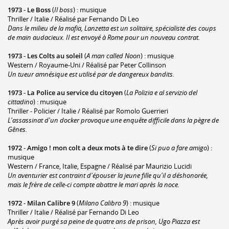
1973
-
Le Boss
(
Il boss
) : musique
Thriller / Italie / Réalisé par Fernando Di Leo
Dans le milieu de la mafia, Lanzetta est un solitaire, spécialiste des coups
de main audacieux. Il est envoyé à Rome pour un nouveau contrat.
1973
-
Les Colts au soleil
(
A man called Noon
) : musique
Western / Royaume-Uni / Réalisé par Peter Collinson
Un tueur amnésique est utilisé par de dangereux bandits.
1973
-
La Police au service du citoyen
(
La Polizia e al servizio del
cittadino
) : musique
Thriller - Policier / Italie / Réalisé par Romolo Guerrieri
L'assassinat d'un docker provoque une enquête difficile dans la pègre de
Gênes.
1972
-
Amigo ! mon colt a deux mots à te dire
(
Si puo a fare amigo
) :
musique
Western / France, Italie, Espagne / Réalisé par Maurizio Lucidi
Un aventurier est contraint d'épouser la jeune fille qu'il a déshonorée,
mais le frère de celle-ci compte abattre le mari après la noce.
1972
-
Milan Calibre 9
(
Milano Calibro 9
) : musique
Thriller / Italie / Réalisé par Fernando Di Leo
Après avoir purgé sa peine de quatre ans de prison, Ugo Piazza est