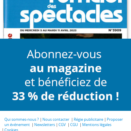
Qui sommes-nous ?
Nous contacter
Régie publicitaire
Proposer
un événement
Newsletters
CGV
CGU
Mentions légales
Cookies