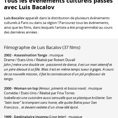
Tous les événements culturels passés
avec Luis Bacalov
Luis Bacalov
apparaît dans la distribution de plusieurs événements
culturels à Paris ou dans sa région ! Parcourez tous les événements,
ainsi que les films, dans lesquels l'artiste a été programmé(e) au cours
des dernières années :
Filmographie de Luis Bacalov (37 films)
2002
-
Assassination Tango
: musique
Drame / Etats-Unis / Réalisé par Robert Duvall
John J mène une double vie : passionné de danse, il est un mari attentif et
un père dévoué à sa fille. Mais il est en même temps tueur à gages. A cours
de sa nouvelle mission, il fait la connaissance d'un joli professeur de
tango.
2000
-
Woman on top
(
Amour, piments et bossa nova
) : musique
Comédie / Etats-Unis / Réalisé par Fina Torres
Isabella est une cuisinière aussi sensuelle que sa plastique brûlante. Son
"latin lover" la trompant sans honte, elle quitte Bahia pour San
Francisco... et devient vedette d'un show télé épicé..
1999
-
Destinataire inconnu
(
Love letter
) : musique