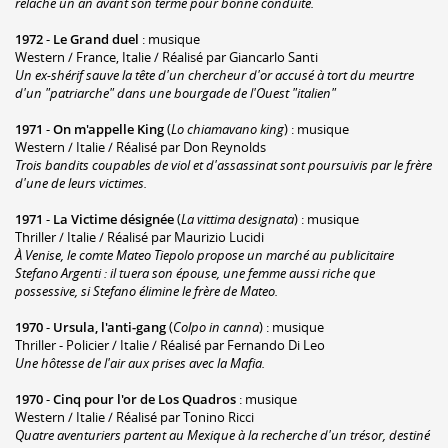
relâché un an avant son terme pour bonne conduite.
1972
-
Le Grand duel
: musique
Western / France, Italie / Réalisé par Giancarlo Santi
Un ex-shérif sauve la tête d'un chercheur d'or accusé à tort du meurtre
d'un "patriarche" dans une bourgade de l'Ouest "italien"
1971
-
On m'appelle King
(
Lo chiamavano king
) : musique
Western / Italie / Réalisé par Don Reynolds
Trois bandits coupables de viol et d'assassinat sont poursuivis par le frère
d'une de leurs victimes.
1971
-
La Victime désignée
(
La vittima designata
) : musique
Thriller / Italie / Réalisé par Maurizio Lucidi
À Venise, le comte Mateo Tiepolo propose un marché au publicitaire
Stefano Argenti : il tuera son épouse, une femme aussi riche que
possessive, si Stefano élimine le frère de Mateo.
1970
-
Ursula, l'anti-gang
(
Colpo in canna
) : musique
Thriller - Policier / Italie / Réalisé par Fernando Di Leo
Une hôtesse de l'air aux prises avec la Mafia.
1970
-
Cinq pour l'or de Los Quadros
: musique
Western / Italie / Réalisé par Tonino Ricci
Quatre aventuriers partent au Mexique à la recherche d'un trésor, destiné