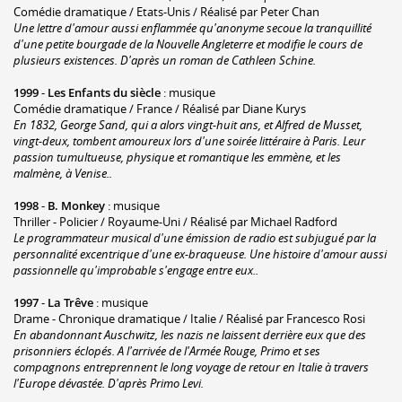
Comédie dramatique / Etats-Unis / Réalisé par Peter Chan
Une lettre d'amour aussi enflammée qu'anonyme secoue la tranquillité
d'une petite bourgade de la Nouvelle Angleterre et modifie le cours de
plusieurs existences. D'après un roman de Cathleen Schine.
1999
-
Les Enfants du siècle
: musique
Comédie dramatique / France / Réalisé par Diane Kurys
En 1832, George Sand, qui a alors vingt-huit ans, et Alfred de Musset,
vingt-deux, tombent amoureux lors d'une soirée littéraire à Paris. Leur
passion tumultueuse, physique et romantique les emmène, et les
malmène, à Venise..
1998
-
B. Monkey
: musique
Thriller - Policier / Royaume-Uni / Réalisé par Michael Radford
Le programmateur musical d'une émission de radio est subjugué par la
personnalité excentrique d'une ex-braqueuse. Une histoire d'amour aussi
passionnelle qu'improbable s'engage entre eux..
1997
-
La Trêve
: musique
Drame - Chronique dramatique / Italie / Réalisé par Francesco Rosi
En abandonnant Auschwitz, les nazis ne laissent derrière eux que des
prisonniers éclopés. A l'arrivée de l'Armée Rouge, Primo et ses
compagnons entreprennent le long voyage de retour en Italie à travers
l'Europe dévastée. D'après Primo Levi.