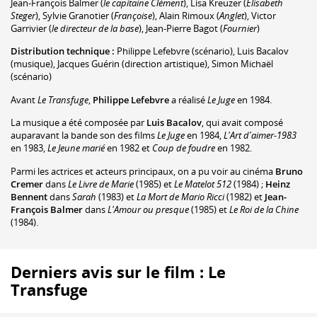
Jean-François Balmer
(
le capitaine Clément
)
,
Lisa Kreuzer
(
Elisabeth
Steger
)
,
Sylvie Granotier
(
Françoise
)
,
Alain Rimoux
(
Anglet
)
,
Victor
Garrivier
(
le directeur de la base
)
,
Jean-Pierre Bagot
(
Fournier
)
Distribution technique :
Philippe Lefebvre
(scénario)
,
Luis Bacalov
(musique)
,
Jacques Guérin
(direction artistique)
,
Simon Michaël
(scénario)
Avant
Le Transfuge
,
Philippe Lefebvre
a réalisé
Le Juge
en 1984.
La musique a été composée par
Luis Bacalov
, qui avait composé
auparavant la bande son des films
Le Juge
en 1984,
L'Art d'aimer-1983
en 1983,
Le Jeune marié
en 1982 et
Coup de foudre
en 1982.
Parmi les actrices et acteurs principaux, on a pu voir au cinéma
Bruno
Cremer
dans
Le Livre de Marie
(1985) et
Le Matelot 512
(1984) ;
Heinz
Bennent
dans
Sarah
(1983) et
La Mort de Mario Ricci
(1982) et
Jean-
François Balmer
dans
L'Amour ou presque
(1985) et
Le Roi de la Chine
(1984).
Derniers avis sur le film : Le
Transfuge