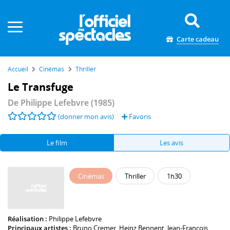
Panneau de gestion des cookies
Carte cadeau
Accueil
Cinémas
Thriller
Le Transfuge
De
Philippe Lefebvre
(1985)
(donner mon avis)
Favoris
Le film
Les avis
Cinémas
Thriller
1h30
Réalisation :
Philippe Lefebvre
Principaux artistes :
Bruno Cremer
,
Heinz Bennent
,
Jean-François