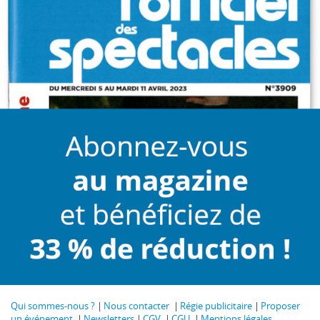
Qui sommes-nous ?
Nous contacter
Régie publicitaire
Proposer
un événement
Newsletters
CGV
CGU
Mentions légales