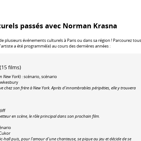
turels passés avec Norman Krasna
de plusieurs événements culturels à Paris ou dans sa région ! Parcourez tous
l'artiste a été programmé(e) au cours des dernières années :
15 films)
n New York
) : scénario, scénario
Tewkesbury
e chez son frère à New York. Après d'innombrables péripéties, elle y trouvera
iff
tteur en scène, le rôle principal dans son prochain film.
cénario
 Cukor
ic-hall puis, pour l'amour d'une chanteuse, se pique au jeu et décide de se