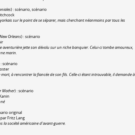
oniales
) : scénario, scénario
Hitchcock
yorkais sur le point de se séparer, mais cherchant néanmoins par tous les
 New Orleans
) : scénario
ir
lle aventurière jette son dévolu sur un riche banquier. Celui-ci tombe amoureux,
eune marin.
) : scénario
Koster
mort, à rencontrer la fiancée de son fils. Celle-ci étant introuvable, il demande à
r Mother
) : scénario
 Kanin
nné
nario original
par Fritz Lang
ns la société américaine d'avant-guerre.