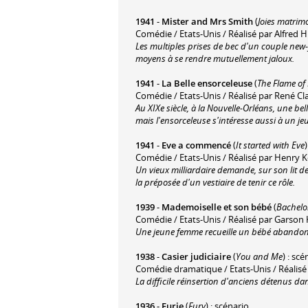
1941
-
Mister and Mrs Smith
(
Joies matrim
Comédie / Etats-Unis / Réalisé par Alfred 
Les multiples prises de bec d'un couple new-
moyens à se rendre mutuellement jaloux.
1941
-
La Belle ensorceleuse
(
The Flame of
Comédie / Etats-Unis / Réalisé par René Cla
Au XIXe siècle, à la Nouvelle-Orléans, une be
mais l'ensorceleuse s'intéresse aussi à un j
1941
-
Eve a commencé
(
It started with Eve
Comédie / Etats-Unis / Réalisé par Henry 
Un vieux milliardaire demande, sur son lit de 
la préposée d'un vestiaire de tenir ce rôle.
1939
-
Mademoiselle et son bébé
(
Bachelo
Comédie / Etats-Unis / Réalisé par Garson
Une jeune femme recueille un bébé abando
1938
-
Casier judiciaire
(
You and Me
) : scé
Comédie dramatique / Etats-Unis / Réalisé 
La difficile réinsertion d'anciens détenus da
1936
-
Furie
(
Fury
) : scénario