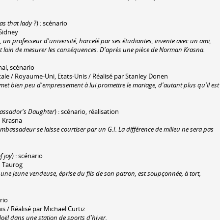
s that lady ?
) : scénario
 Sidney
, un professeur d'université, harcelé par ses étudiantes, invente avec un ami,
ont loin de mesurer les conséquences. D'après une pièce de Norman Krasna.
inal, scénario
e / Royaume-Uni, Etats-Unis / Réalisé par Stanley Donen
 bien peu d'empressement à lui promettre le mariage, d'autant plus qu'il est
assador's Daughter
) : scénario, réalisation
n Krasna
'ambassadeur se laisse courtiser par un G.I. La différence de milieu ne sera pas
f joy
) : scénario
n Taurog
ne jeune vendeuse, éprise du fils de son patron, est soupçonnée, à tort,
ario
s / Réalisé par Michael Curtiz
ël dans une station de sports d'hiver.