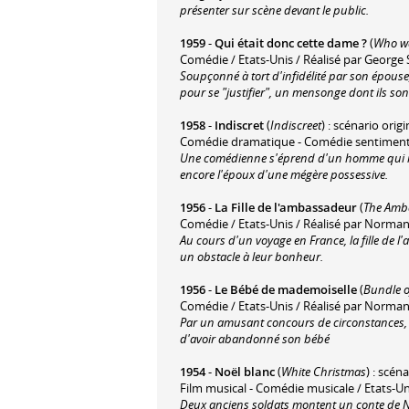
présenter sur scène devant le public.
1959
-
Qui était donc cette dame ?
(
Who wa
Comédie / Etats-Unis / Réalisé par George
Soupçonné à tort d'infidélité par son épouse
pour se "justifier", un mensonge dont ils s
1958
-
Indiscret
(
Indiscreet
) : scénario orig
Comédie dramatique - Comédie sentimental
Une comédienne s'éprend d'un homme qui met
encore l'époux d'une mégère possessive.
1956
-
La Fille de l'ambassadeur
(
The Amb
Comédie / Etats-Unis / Réalisé par Norma
Au cours d'un voyage en France, la fille de l
un obstacle à leur bonheur.
1956
-
Le Bébé de mademoiselle
(
Bundle o
Comédie / Etats-Unis / Réalisé par Norma
Par un amusant concours de circonstances, u
d'avoir abandonné son bébé
1954
-
Noël blanc
(
White Christmas
) : scén
Film musical - Comédie musicale / Etats-Uni
Deux anciens soldats montent un conte de No