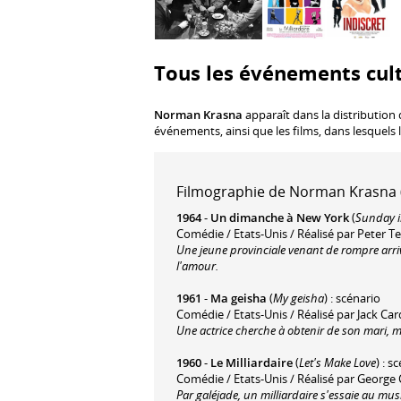
Tous les événements cul
Norman Krasna
apparaît dans la distribution 
événements, ainsi que les films, dans lesquels 
Filmographie de Norman Krasna (
1964
-
Un dimanche à New York
(
Sunday i
Comédie / Etats-Unis / Réalisé par Peter 
Une jeune provinciale venant de rompre arriv
l'amour.
1961
-
Ma geisha
(
My geisha
) : scénario
Comédie / Etats-Unis / Réalisé par Jack Card
Une actrice cherche à obtenir de son mari, me
1960
-
Le Milliardaire
(
Let's Make Love
) : s
Comédie / Etats-Unis / Réalisé par George
Par galéjade, un milliardaire s'essaie au mus