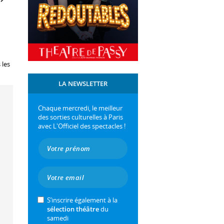
 les
LA NEWSLETTER
Chaque mercredi, le meilleur
des sorties culturelles à Paris
avec L'Officiel des spectacles !
S’inscrire également à la
sélection théâtre
du
samedi