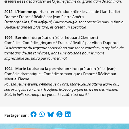
et tente de se débarrasser de la jeune femme au grand dam de son mari.
2012
-
L'Homme qui rit
: interprétation (rôle : le valet de Clancharlie)
Drame / France / Réalisé par Jean-Pierre Améris
Deux orphelins, l'un défiguré, l'autre aveugle, sont recueillis par un forain.
Quelques années plus tard, ils créent un spectacle.
1996
-
Bernie
: interprétation (rôle : Edouard Clermont)
Comédie - Comédie grinçante / France / Réalisé par Albert Dupontel
La découverte du tragique secret de sa naissance entraîne un orphelin de
trente ans, fruste et névrosé, dans une croisade pour le moins
imprévisible qui finira par tourner mal.
1994
-
Marie-Louise ou la permission
: interprétation (rôle : Jean)
Comédie dramatique - Comédie romantique / France / Réalisé par
Manuel Flèche
Rousse, jeune et jolie, l'Amérique à Paris, Marie-Louise attend Jean-Paul,
son Français, son chéri. Troufion, le beau garçon arrive en permission.
Mais la belle se trompe de gare... Et voilà, c'est parti !
Partager sur :