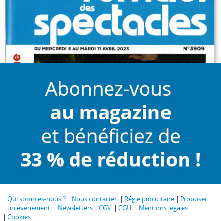
Qui sommes-nous ?
Nous contacter
Régie publicitaire
Proposer
un événement
Newsletters
CGV
CGU
Mentions légales
Cookies