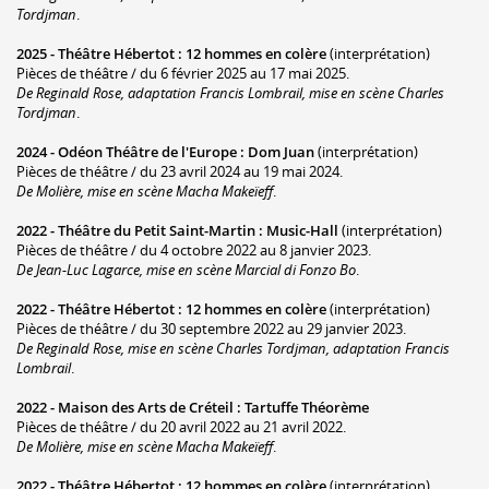
Tordjman
.
2025 -
Théâtre Hébertot
:
12 hommes en colère
(interprétation)
Pièces de théâtre / du 6 février 2025 au 17 mai 2025.
De Reginald Rose, adaptation Francis Lombrail, mise en scène Charles
Tordjman
.
2024 -
Odéon Théâtre de l'Europe
:
Dom Juan
(interprétation)
Pièces de théâtre / du 23 avril 2024 au 19 mai 2024.
De Molière, mise en scène Macha Makeïeff
.
2022 -
Théâtre du Petit Saint-Martin
:
Music-Hall
(interprétation)
Pièces de théâtre / du 4 octobre 2022 au 8 janvier 2023.
De Jean-Luc Lagarce, mise en scène Marcial di Fonzo Bo
.
2022 -
Théâtre Hébertot
:
12 hommes en colère
(interprétation)
Pièces de théâtre / du 30 septembre 2022 au 29 janvier 2023.
De Reginald Rose, mise en scène Charles Tordjman, adaptation Francis
Lombrail
.
2022 -
Maison des Arts de Créteil
:
Tartuffe Théorème
Pièces de théâtre / du 20 avril 2022 au 21 avril 2022.
De Molière, mise en scène Macha Makeïeff
.
2022 -
Théâtre Hébertot
:
12 hommes en colère
(interprétation)