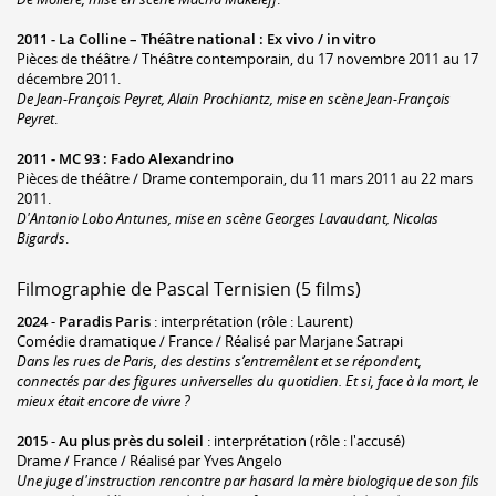
2011 -
La Colline – Théâtre national
:
Ex vivo / in vitro
Pièces de théâtre / Théâtre contemporain, du 17 novembre 2011 au 17
décembre 2011.
De Jean-François Peyret, Alain Prochiantz, mise en scène Jean-François
Peyret
.
2011 -
MC 93
:
Fado Alexandrino
Pièces de théâtre / Drame contemporain, du 11 mars 2011 au 22 mars
2011.
D'Antonio Lobo Antunes, mise en scène Georges Lavaudant, Nicolas
Bigards
.
Filmographie de Pascal Ternisien (5 films)
2024
-
Paradis Paris
: interprétation (rôle : Laurent)
Comédie dramatique / France / Réalisé par Marjane Satrapi
Dans les rues de Paris, des destins s’entremêlent et se répondent,
connectés par des figures universelles du quotidien. Et si, face à la mort, le
mieux était encore de vivre ?
2015
-
Au plus près du soleil
: interprétation (rôle : l'accusé)
Drame / France / Réalisé par Yves Angelo
Une juge d'instruction rencontre par hasard la mère biologique de son fils