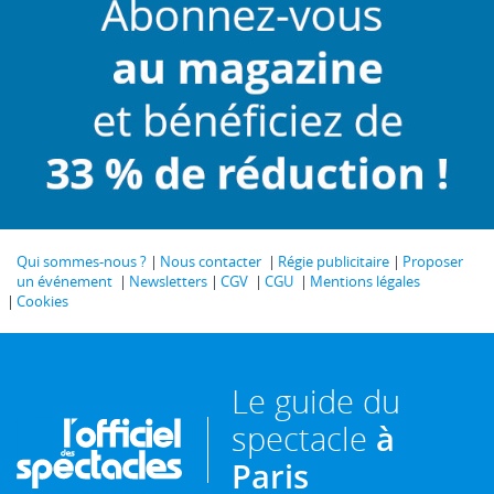
Qui sommes-nous ?
Nous contacter
Régie publicitaire
Proposer
un événement
Newsletters
CGV
CGU
Mentions légales
Cookies
Le guide du
spectacle
à
Paris