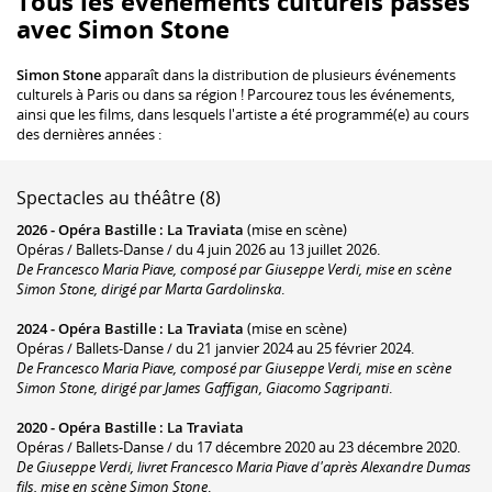
Tous les événements culturels passés
avec Simon Stone
Simon Stone
apparaît dans la distribution de plusieurs événements
culturels à Paris ou dans sa région ! Parcourez tous les événements,
ainsi que les films, dans lesquels l'artiste a été programmé(e) au cours
des dernières années :
Spectacles au théâtre (8)
2026 -
Opéra Bastille
:
La Traviata
(mise en scène)
Opéras / Ballets-Danse / du 4 juin 2026 au 13 juillet 2026.
De Francesco Maria Piave, composé par Giuseppe Verdi, mise en scène
Simon Stone, dirigé par Marta Gardolinska
.
2024 -
Opéra Bastille
:
La Traviata
(mise en scène)
Opéras / Ballets-Danse / du 21 janvier 2024 au 25 février 2024.
De Francesco Maria Piave, composé par Giuseppe Verdi, mise en scène
Simon Stone, dirigé par James Gaffigan, Giacomo Sagripanti
.
2020 -
Opéra Bastille
:
La Traviata
Opéras / Ballets-Danse / du 17 décembre 2020 au 23 décembre 2020.
De Giuseppe Verdi, livret Francesco Maria Piave d'après Alexandre Dumas
fils, mise en scène Simon Stone
.