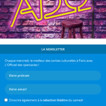
LA NEWSLETTER
Chaque mercredi, le meilleur des sorties culturelles à Paris avec
L'Officiel des spectacles !
S’inscrire également à la
sélection théâtre
du samedi