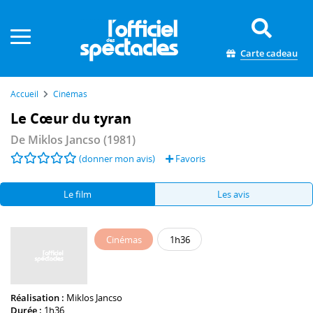
Panneau de gestion des cookies
Carte cadeau
Accueil
Cinémas
Le Cœur du tyran
De
Miklos Jancso
(1981)
(donner mon avis)
Favoris
Le film
Les avis
Cinémas
1h36
Réalisation :
Miklos Jancso
Durée :
1h36