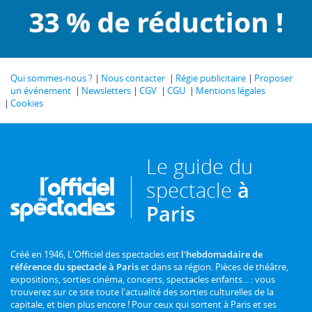
Qui sommes-nous ?
Nous contacter
Régie publicitaire
Proposer
un événement
Newsletters
CGV
CGU
Mentions légales
Cookies
Le guide du
spectacle
à
Paris
Créé en 1946, L'Officiel des spectacles est
l'hebdomadaire de
référence du spectacle à Paris
et dans sa région. Pièces de théâtre,
expositions, sorties cinéma, concerts, spectacles enfants... : vous
trouverez sur ce site toute l'actualité des sorties culturelles de la
capitale, et bien plus encore ! Pour ceux qui sortent à Paris et ses