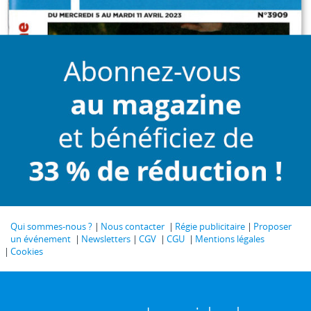
Qui sommes-nous ?
Nous contacter
Régie publicitaire
Proposer
un événement
Newsletters
CGV
CGU
Mentions légales
Cookies