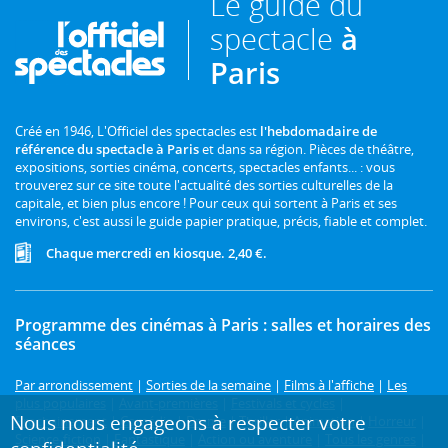
Le guide du
spectacle
à
Paris
Créé en 1946, L'Officiel des spectacles est
l'hebdomadaire de
référence du spectacle à Paris
et dans sa région. Pièces de théâtre,
expositions, sorties cinéma, concerts, spectacles enfants... : vous
trouverez sur ce site toute l'actualité des sorties culturelles de la
capitale, et bien plus encore ! Pour ceux qui sortent à Paris et ses
environs, c'est aussi le guide papier pratique, précis, fiable et complet.
Chaque mercredi en kiosque. 2,40 €.
Programme des cinémas à Paris : salles et horaires des
séances
Par arrondissement
|
Sorties de la semaine
|
Films à l'affiche
|
Les
plus populaires
|
Avant-premières
|
Festivals et cycles
|
Nous nous engageons à respecter votre
Prochainement
|
Comédie
|
Drame
|
Thriller
|
Animation
|
Horreur
|
Science-fiction
|
Fantastique
|
Action ou aventure
|
Tous les genres
|