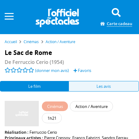
Panneau de gestion des cookies
Carte cadeau
Accueil
Cinémas
Action / Aventure
Le Sac de Rome
De
Ferruccio Cerio
(1954)
(donner mon avis)
Favoris
Le film
Les avis
Cinémas
Action / Aventure
1h21
Réalisation :
Ferruccio Cerio
Principaux artistes :
Pierre Cressoy
,
Franco Fabrizzi
,
Sandro Ferrau
,