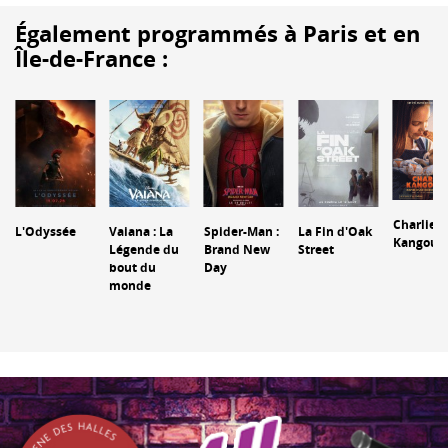
Également programmés à Paris et en
Île-de-France :
Charlie e
L'Odyssée
Vaiana : La
Spider-Man :
La Fin d'Oak
Kangour
Légende du
Brand New
Street
bout du
Day
monde