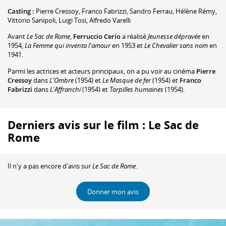
Casting :
Pierre Cressoy
,
Franco Fabrizzi
,
Sandro Ferrau
,
Hélène Rémy
,
Vittorio Sanipoli
,
Luigi Tosi
,
Alfredo Varelli
Avant
Le Sac de Rome
,
Ferruccio Cerio
a réalisé
Jeunesse dépravée
en
1954,
La Femme qui inventa l'amour
en 1953 et
Le Chevalier sans nom
en
1941.
Parmi les actrices et acteurs principaux, on a pu voir au cinéma
Pierre
Cressoy
dans
L'Ombre
(1954) et
Le Masque de fer
(1954) et
Franco
Fabrizzi
dans
L'Affranchi
(1954) et
Torpilles humaines
(1954).
Derniers avis sur le film : Le Sac de
Rome
Il n'y a pas encore d'avis sur
Le Sac de Rome
.
Donner mon avis