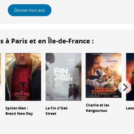
Donner mon avis
 Paris et en Île-de-France :
Charlie et les
Spider-Man :
La Fin d'Oak
Lawr
Kangourous
Brand New Day
Street