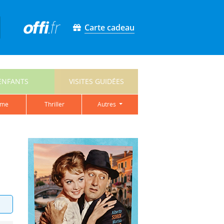
Carte cadeau
ENFANTS
VISITES GUIDÉES
ame
thriller
autres