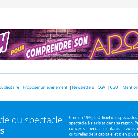
publicitaire
Proposer un événement
Newsletters
CGV
CGU
Mentions
ide du spectacle
Créé en 1946, L'Officiel des spectacles
spectacle à Paris
et dans sa région. P
is
concerts, spectacles enfants... : vous t
culturelles de la capitale, et bien plus