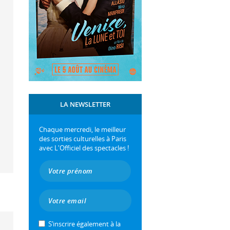
LA NEWSLETTER
Chaque mercredi, le meilleur
des sorties culturelles à Paris
avec L'Officiel des spectacles !
S’inscrire également à la