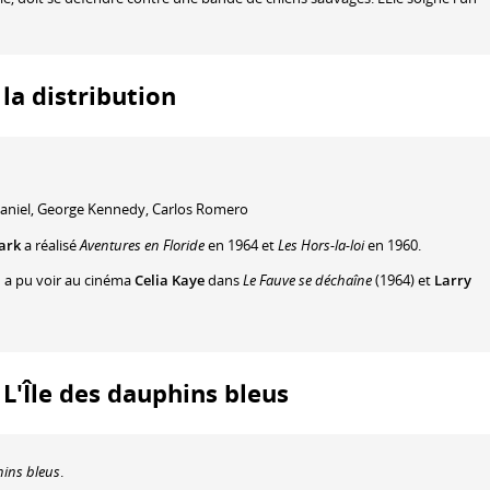
 la distribution
aniel
,
George Kennedy
,
Carlos Romero
lark
a réalisé
Aventures en Floride
en 1964 et
Les Hors-la-loi
en 1960.
n a pu voir au cinéma
Celia Kaye
dans
Le Fauve se déchaîne
(1964) et
Larry
: L'Île des dauphins bleus
hins bleus
.