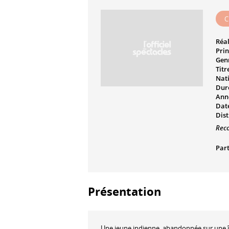
C
Réal
Prin
Genr
Titr
Nati
Dur
Ann
Date
Dist
Rec
Part
Présentation
Une jeune indienne, abandonnée sur une îl