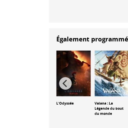
Également programmés à
Jana Nayagan
L'Odyssée
Vaiana : La
Légende du bout
du monde