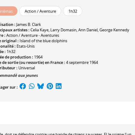
inémas
Action / Aventure
1h32
isation :
James B. Clark
cipaux artistes :
Celia Kaye
,
Larry Domasin
,
Ann Daniel
,
George Kennedy
e :
Action / Aventure - Aventures
e original :
Island of the blue dolphins
onalité :
Etats-Unis
ée :
1h32
ée de production :
1964
 de sortie (ou ressortie) en France :
4 septembre 1964
ributeur :
Universal
ommandé aux jeunes
ager sur :
e, doit se défendre contre une bande de chiens sauvages. ELle soigne l'un