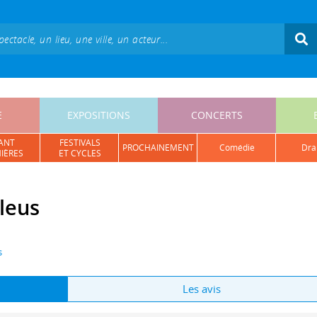
E
EXPOSITIONS
CONCERTS
ANT
FESTIVALS
PROCHAINEMENT
comédie
dr
IÈRES
ET CYCLES
bleus
s
Les avis