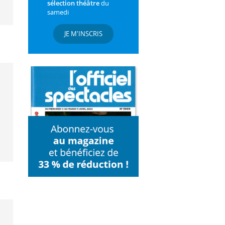
sélection théâtre
du
samedi
JE M'INSCRIS