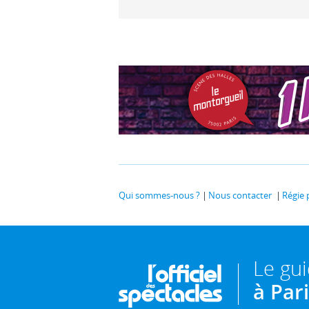
Qui sommes-nous ?
Nous contacter
Régie 
Le gu
à Par