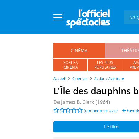
Panneau de gestion des cookies
CINÉMA
THÉÂTR
SORTIES
LES PLUS
AV
CINÉMA
POPULAIRES
PREM
Accueil
Cinémas
Action / Aventure
L'Île des dauphins 
De
James B. Clark
(1964)
(donner mon avis)
Favori
Le film