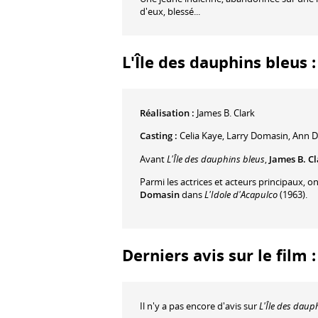
d'eux, blessé...
L'Île des dauphins bleus :
Réalisation :
James B. Clark
Casting :
Celia Kaye
,
Larry Domasin
,
Ann D
Avant
L'Île des dauphins bleus
,
James B. C
Parmi les actrices et acteurs principaux, o
Domasin
dans
L'Idole d'Acapulco
(1963).
Derniers avis sur le film 
Il n'y a pas encore d'avis sur
L'Île des daup