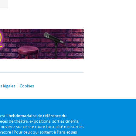
 légales
Cookies
 est
l'hebdomadaire de référence du
ièces de théâtre, expositions, sorties cinéma,
rouverez sur ce site toute l'actualité des sorties
 encore ! Pour ceux qui sortent à Paris et ses