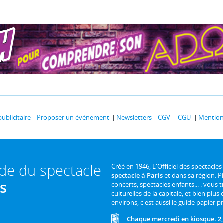
publicitaire
Proposer un événement
Newsletters
CGV
CGU
Mentions
ide du spectacle
Créé en 1946, L'Officiel des spectacles
spectacle à Paris
et dans sa région. P
is
concerts, spectacles enfants... : vous t
culturelles de la capitale, et bien plus
environs, c'est aussi le guide papier pr
Chaque mercredi en kiosque. 2,