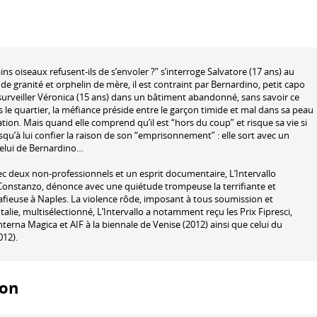
s oiseaux refusent-ils de s’envoler ?” s’interroge Salvatore (17 ans) au
e granité et orphelin de mère, il est contraint par Bernardino, petit capo
 surveiller Véronica (15 ans) dans un bâtiment abandonné, sans savoir ce
ns le quartier, la méfiance préside entre le garçon timide et mal dans sa peau
cation. Mais quand elle comprend qu’il est “hors du coup” et risque sa vie si
usqu’à lui confier la raison de son “emprisonnement” : elle sort avec un
elui de Bernardino…
ec deux non-professionnels et un esprit documentaire, L’Intervallo
 Constanzo, dénonce avec une quiétude trompeuse la terrifiante et
fieuse à Naples. La violence rôde, imposant à tous soumission et
talie, multisélectionné, L’Intervallo a notamment reçu les Prix Fipresci,
nterna Magica et AIF à la biennale de Venise (2012) ainsi que celui du
012).
ion