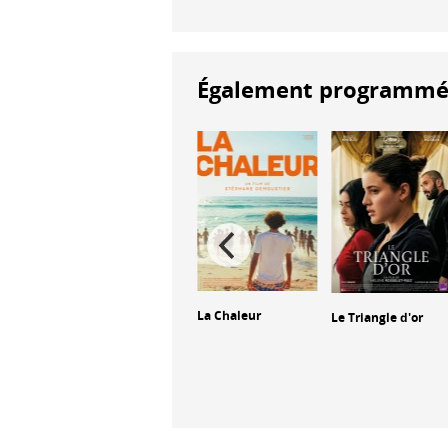
Également programmés à
re –
La Chaleur
Le Triangle d'or
The Ugly
 du