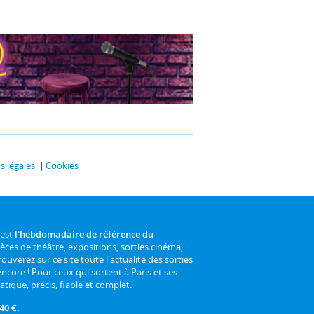
 légales
Cookies
 est
l'hebdomadaire de référence du
ièces de théâtre, expositions, sorties cinéma,
rouverez sur ce site toute l'actualité des sorties
 encore ! Pour ceux qui sortent à Paris et ses
atique, précis, fiable et complet.
40 €.