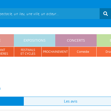
E
EXPOSITIONS
CONCERTS
ANT
FESTIVALS
PROCHAINEMENT
comédie
dr
IÈRES
ET CYCLES
s
Les avis