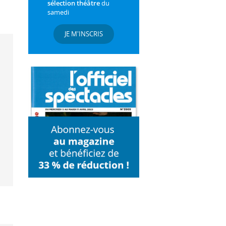
sélection théâtre
du
samedi
JE M'INSCRIS