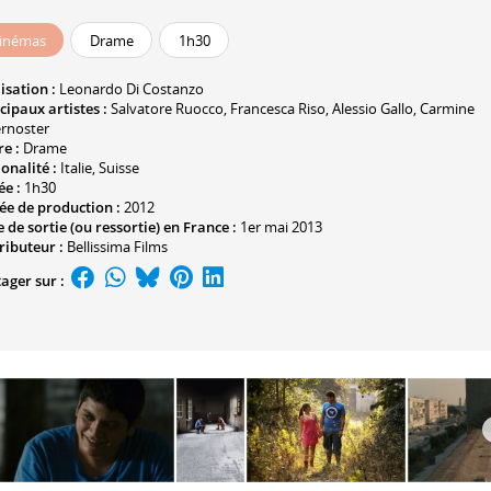
inémas
Drame
1h30
isation :
Leonardo Di Costanzo
cipaux artistes :
Salvatore Ruocco
,
Francesca Riso
,
Alessio Gallo
,
Carmine
rnoster
e :
Drame
onalité :
Italie, Suisse
ée :
1h30
ée de production :
2012
 de sortie (ou ressortie) en France :
1er mai 2013
ributeur :
Bellissima Films
ager sur :