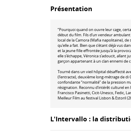
Présentation
“Pourquoi quand on ouvre leur cage, certain
début du film. Fils d’un vendeur ambulant d
local de la Camora (Mafia napolitaine), de
qu’elle a fait. Bien que s’étant déjà vus da
et la jeune fille effrontée jusqu’à la provo
elle s’échappe, Véronica s’adoucit, allant j
garçon appartenant à un clan ennemi de c
Tourné dans un vieil hôpital désaffecté av
(l’entracte), deuxième long-métrage de di
confondante “normalité” de la pression ma
résignation. Reconnu d’intérêt culturel en I
Francisco Pasinetti, Cicit-Unesco, Fedic, La
Meilleur Film au festival Lisbon & Estoril (2
L'Intervallo : la distribut