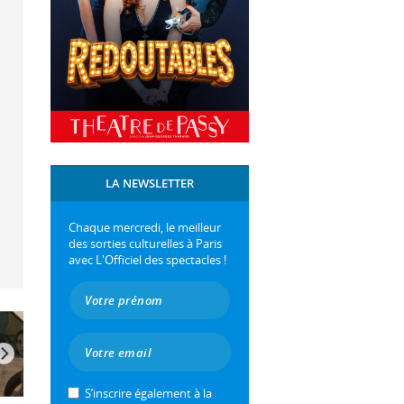
LA NEWSLETTER
Chaque mercredi, le meilleur
des sorties culturelles à Paris
avec L'Officiel des spectacles !
S’inscrire également à la