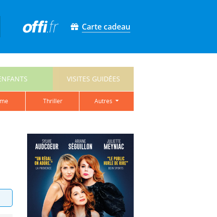
Carte cadeau
ENFANTS
VISITES GUIDÉES
ame
thriller
autres