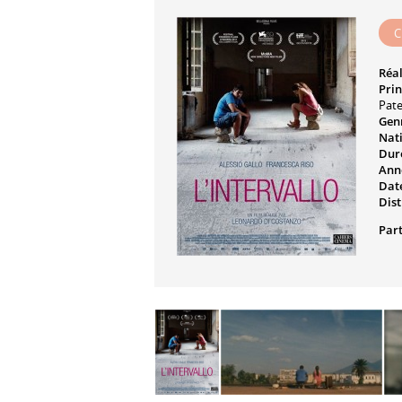
C
Réal
Prin
Pate
Genr
Nati
Dur
Ann
Date
Dist
Part