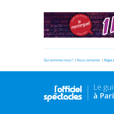
Qui sommes-nous ?
Nous contacter
Régie 
Le gu
à Par