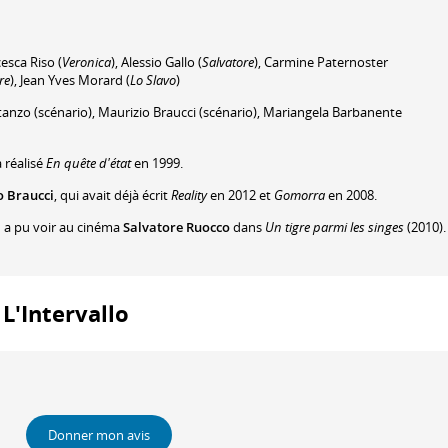
esca Riso
(
Veronica
)
,
Alessio Gallo
(
Salvatore
)
,
Carmine Paternoster
re
)
,
Jean Yves Morard
(
Lo Slavo
)
tanzo
(scénario)
,
Maurizio Braucci
(scénario)
,
Mariangela Barbanente
 réalisé
En quête d'état
en 1999.
o Braucci
, qui avait déjà écrit
Reality
en 2012 et
Gomorra
en 2008.
n a pu voir au cinéma
Salvatore Ruocco
dans
Un tigre parmi les singes
(2010).
 L'Intervallo
Donner mon avis