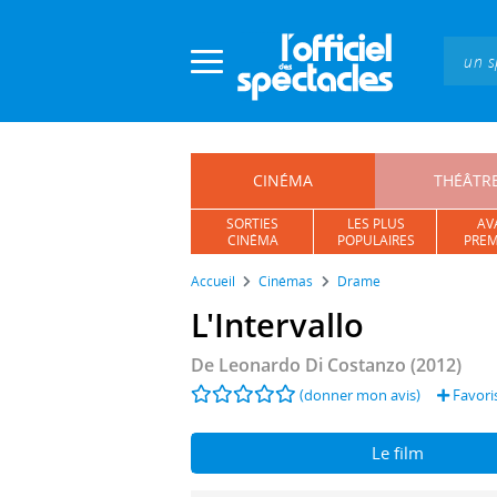
Panneau de gestion des cookies
CINÉMA
THÉÂTR
SORTIES
LES PLUS
AV
CINÉMA
POPULAIRES
PREM
Accueil
Cinémas
Drame
L'Intervallo
De
Leonardo Di Costanzo
(2012)
(donner mon avis)
Favori
Le film