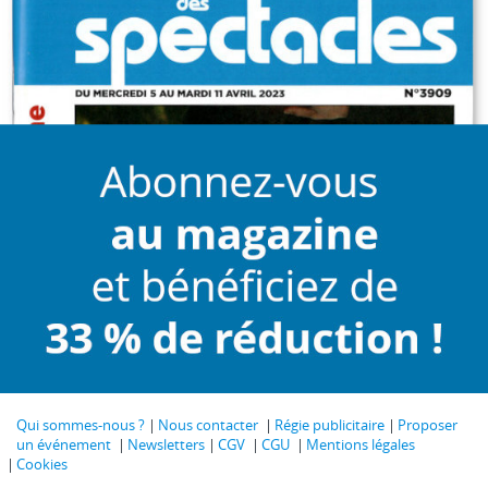
Qui sommes-nous ?
Nous contacter
Régie publicitaire
Proposer
un événement
Newsletters
CGV
CGU
Mentions légales
Cookies