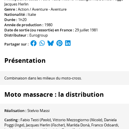
Jacques Herlin
Genre :
Action / Aventure - Aventure
Nationalité :
Italie
Durée :
1h20
Année de production :
1980
Date de sortie (ou ressortie) en France :
29 juillet 1981
Distributeur :
Eurogroup
Partager sur :
Présentation
Combinaison dans les milieux du moto-cross.
Moto massacre : la distribution
Réalisation :
Stelvio Massi
Casting :
Fabio Testi
(
Paolo
)
,
Vittorio Mezzogiorno
(
Nicola
)
,
Daniela
Poggi
(
Inge
)
,
Jacques Herlin
(
Fischer
)
,
Marilda Donà
,
Franco Odoardi
,