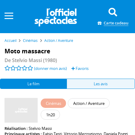
Panneau de gestion des cookies
Carte cadeau
Accueil
Cinémas
Action / Aventure
Moto massacre
De
Stelvio Massi
(1980)
(donner mon avis)
Favoris
Le film
Les avis
Cinémas
Action / Aventure
1h20
Réalisation :
Stelvio Massi
Principaux artistes :
Fabio Testi
,
Vittorio Mezzogiorno
,
Daniela Poggi
,