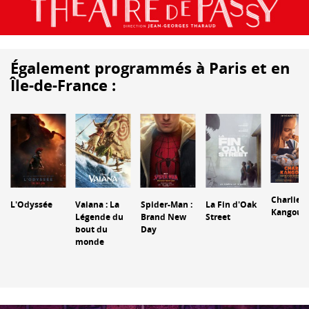
Également programmés à Paris et en
Île-de-France :
Charlie e
L'Odyssée
Vaiana : La
Spider-Man :
La Fin d'Oak
Kangour
Légende du
Brand New
Street
bout du
Day
monde