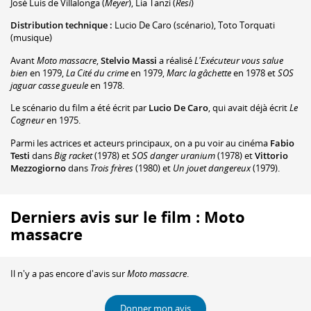
José Luis de Villalonga
(
Meyer
)
,
Lia Tanzi
(
Resi
)
Distribution technique :
Lucio De Caro
(scénario)
,
Toto Torquati
(musique)
Avant
Moto massacre
,
Stelvio Massi
a réalisé
L'Exécuteur vous salue
bien
en 1979,
La Cité du crime
en 1979,
Marc la gâchette
en 1978 et
SOS
jaguar casse gueule
en 1978.
Le scénario du film a été écrit par
Lucio De Caro
, qui avait déjà écrit
Le
Cogneur
en 1975.
Parmi les actrices et acteurs principaux, on a pu voir au cinéma
Fabio
Testi
dans
Big racket
(1978) et
SOS danger uranium
(1978) et
Vittorio
Mezzogiorno
dans
Trois frères
(1980) et
Un jouet dangereux
(1979).
Derniers avis sur le film : Moto
massacre
Il n'y a pas encore d'avis sur
Moto massacre
.
Donner mon avis