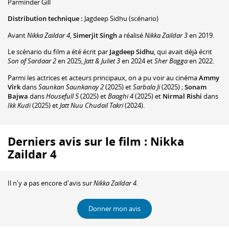
Parminder Gill
Distribution technique :
Jagdeep Sidhu
(scénario)
Avant
Nikka Zaildar 4
,
Simerjit Singh
a réalisé
Nikka Zaildar 3
en 2019.
Le scénario du film a été écrit par
Jagdeep Sidhu
, qui avait déjà écrit
Son of Sardaar 2
en 2025,
Jatt & Juliet 3
en 2024 et
Sher Bagga
en 2022.
Parmi les actrices et acteurs principaux, on a pu voir au cinéma
Ammy
Virk
dans
Saunkan Saunkanay 2
(2025) et
Sarbala Ji
(2025) ;
Sonam
Bajwa
dans
Housefull 5
(2025) et
Baaghi 4
(2025) et
Nirmal Rishi
dans
Ikk Kudi
(2025) et
Jatt Nuu Chudail Takri
(2024).
Derniers avis sur le film : Nikka
Zaildar 4
Il n'y a pas encore d'avis sur
Nikka Zaildar 4
.
Donner mon avis