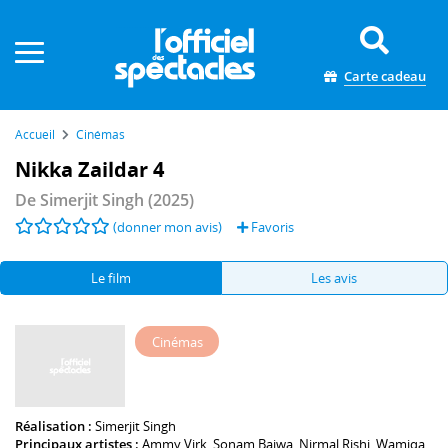
Panneau de gestion des cookies
Carte cadeau
Accueil
Cinémas
Nikka Zaildar 4
De
Simerjit Singh
(2025)
(donner mon avis)
Favoris
Le film
Les avis
Cinémas
Réalisation :
Simerjit Singh
Principaux artistes :
Ammy Virk
,
Sonam Bajwa
,
Nirmal Rishi
,
Wamiqa