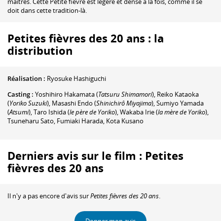
maîtres. Cette Petite fièvre est légère et dense à la fois, comme il se
doit dans cette tradition-là.
Petites fièvres des 20 ans : la
distribution
Réalisation :
Ryosuke Hashiguchi
Casting :
Yoshihiro Hakamata
(
Tatsuru Shimamori
)
,
Reiko Kataoka
(
Yoriko Suzuki
)
,
Masashi Endo
(
Shinichirô Miyajima
)
,
Sumiyo Yamada
(
Atsumi
)
,
Taro Ishida
(
le père de Yoriko
)
,
Wakaba Irie
(
la mère de Yoriko
)
,
Tsuneharu Sato
,
Fumiaki Harada
,
Kota Kusano
Derniers avis sur le film : Petites
fièvres des 20 ans
Il n'y a pas encore d'avis sur
Petites fièvres des 20 ans
.
Donner mon avis