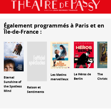
Également programmés à Paris et en
Île-de-France :
Le Héros de
The
Les Matins
Eternal
Berlin
Christop
merveilleux
Sunshine of
the Spotless
Raison et
Mind
Sentiments