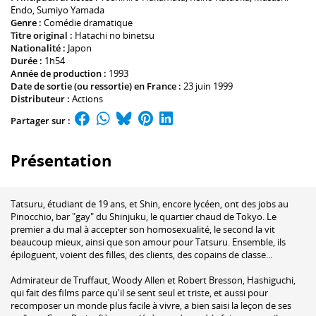
Endo
,
Sumiyo Yamada
Genre :
Comédie dramatique
Titre original :
Hatachi no binetsu
Nationalité :
Japon
Durée :
1h54
Année de production :
1993
Date de sortie (ou ressortie) en France :
23 juin 1999
Distributeur :
Actions
Partager sur :
Présentation
Tatsuru, étudiant de 19 ans, et Shin, encore lycéen, ont des jobs au
Pinocchio, bar "gay" du Shinjuku, le quartier chaud de Tokyo. Le
premier a du mal à accepter son homosexualité, le second la vit
beaucoup mieux, ainsi que son amour pour Tatsuru. Ensemble, ils
épiloguent, voient des filles, des clients, des copains de classe...
Admirateur de Truffaut, Woody Allen et Robert Bresson, Hashiguchi,
qui fait des films parce qu'il se sent seul et triste, et aussi pour
recomposer un monde plus facile à vivre, a bien saisi la leçon de ses