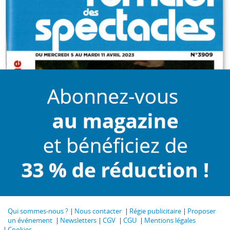
Qui sommes-nous ?
Nous contacter
Régie publicitaire
Proposer
un événement
Newsletters
CGV
CGU
Mentions légales
Cookies