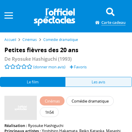
Panneau de gestion des cookies
Carte cadeau
Accueil
Cinémas
Comédie dramatique
Petites fièvres des 20 ans
De
Ryosuke Hashiguchi
(1993)
(donner mon avis)
Favoris
Le film
Les avis
Cinémas
Comédie dramatique
1h54
Réalisation :
Ryosuke Hashiguchi
Principaux artistes :
Yoshihiro Hakamata
,
Reiko Kataoka
,
Masashi