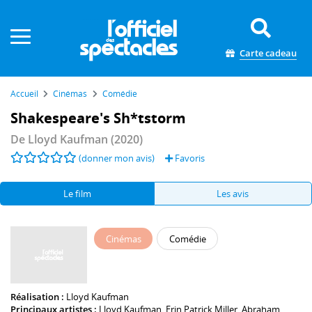
Panneau de gestion des cookies
Carte cadeau
Accueil
Cinémas
Comédie
Shakespeare's Sh*tstorm
De
Lloyd Kaufman
(2020)
(donner mon avis)
Favoris
Le film
Les avis
Cinémas
Comédie
Réalisation :
Lloyd Kaufman
Principaux artistes :
Lloyd Kaufman
,
Erin Patrick Miller
,
Abraham