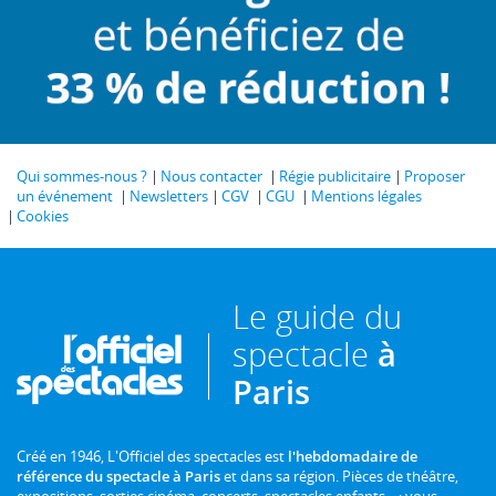
Qui sommes-nous ?
Nous contacter
Régie publicitaire
Proposer
un événement
Newsletters
CGV
CGU
Mentions légales
Cookies
Le guide du
spectacle
à
Paris
Créé en 1946, L'Officiel des spectacles est
l'hebdomadaire de
référence du spectacle à Paris
et dans sa région. Pièces de théâtre,