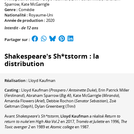
Sparrow
,
Kate McGarrigle
Genre :
Comédie
Nationalité :
Royaume-Uni
Année de production :
2020
Interdit - de 12 ans
Partager sur :
Shakespeare's Sh*tstorm : la
distribution
Réalisation :
Lloyd Kaufman
Casting :
Lloyd Kaufman
(
Prospero / Antoinette Duke
)
,
Erin Patrick Miller
(
Ferdinand
)
,
Abraham Sparrow
(
Big Al
)
,
Kate McGarrigle
(
Miranda
)
,
Amanda Flowers
(
Ariel
)
,
Debbie Rochon
(
Senator Sebastian
)
,
Zoë
Geltman
(
Steph
)
,
Dylan Greenberg
(
Trini
)
Avant
Shakespeare's Sh*tstorm
,
Lloyd Kaufman
a réalisé
Return to
return to nuke'em High Aka Vol.2
en 2017,
Troméo et Juliette
en 1996,
The
Toxic avenger 2
en 1989 et
Atomic college
en 1987.