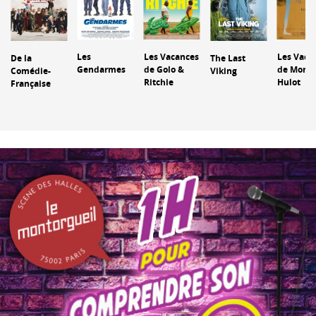
Les Vaca
Les
Les Vacances
De la
The Last
de Monsi
Gendarmes
de Golo &
Comédie-
Viking
Hulot
Ritchie
Française