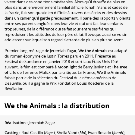
vivent dans des conditions misérables. Alors qu'il étouffe de plus en
plus dans un environnement familial difficile, Jonah, 9 ans et cadet de
la fratrie, fuit son quotidien difficile à travers des écrits et des dessins
dans un cahier qu’il garde précieusement. Il parle des rapports violents
entre ses parents englués dans leur vie et qui ont fait leurs enfants
trop jeunes, de la différence qui se fait jour entre ses frères qui
reproduisent les attitudes de leur père et lui. Il évoque aussi ce voisin
adolescent sur lequel son regard s'attarde de plus en plus souvent.
Premier long-métrage de Jeremiah Zagar,
We the Animals
est adapté
du roman éponyme de Justin Torres paru en 2011. Présenté au
Festival de Sundance en janvier 2018 et sorti aux États-Unis l’été
suivant, le film est comparé à
Moonlight
de Barry Jenkins et
The Tree
of Life
de Terrence Malick par la critique. En France,
We the Animals
faisait partie de la sélection du Festival du cinéma américain de
Deauville, où il a gagné le Prix Fondation Louis Roederer de la
Révélation.
We the Animals : la distribution
Réalisation :
Jeremiah Zagar
Casting :
Raul Castillo
(
Paps
)
,
Sheila Vand
(
Ma
)
,
Evan Rosado
(
Jonah
)
,