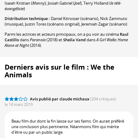
Isaiah Kristian
(
Manny
)
,
Josiah Gabriel
(
Joel
)
,
Terry Holland
(
le télé-
évangéliste
)
Distribution technique :
Daniel Kitrosser
(scénario)
,
Nick Zammuto
(musique)
,
Justin Tores
(scénario original)
,
Jeremiah Zagar
(scénario)
Parmi les actrices et acteurs principaux, on a pu voir au cinéma
Raul
Castillo
dans
Paranoïa
(2018) et
Sheila Vand
dans
A Girl Walks Home
Alone at Night
(2014).
Derniers avis sur le film : We the
Animals
Avis publié par claude michaux
(204 critiques)
le 14 mars 2019
Beau film dur dont la fin laisse sur ses faims. On aurait préféré
une conclusion plus pertinente. Néanmoins film qui mérite
d'être vu par un public large.